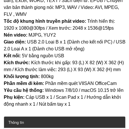
bản), Excel, WORD, TEXT / Sách điện tử: EPUB / Chuyển
văn bản thành giọng nói: MP3, WAV / Video: AVI, MPEG,
FLV , WMV
Tốc độ khung hình truyền phát video:
Trình hiển thị:
1920 x 1080@30fps / Xem trước: 2048 x 1536@15fps
Nén video:
MJPG, YUY2
Giao diện:
USB 2.0 Loại B x 1 (Dành cho kết nối PC) / USB
2.0 Loại A x 1 (Dành cho USB mở rộng)
Kết nối:
5V bằng nguồn USB
Kích thước:
Kích thước khi gấp: 93 (L) X 82 (W) X 362 (H)
mm / Kích thước làm việc: 293 (L) X 93 (W) X 362 (H) mm
Khối lượng tịnh:
800kg
Phần mềm đi kèm:
Phần mềm quét VIISAN OfficeCam
Yêu cầu hệ thống:
Windows 7/8/10 / macOS 10.15 trở lên
Phụ kiện:
Cáp USB x 1 / Scan Pad x 1 / Hướng dẫn khởi
động nhanh x 1 / Nút bấm tay x 1
Thông tin