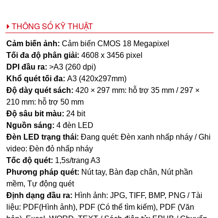
THÔNG SỐ KỸ THUẬT
Cảm biến ảnh:
Cảm biến CMOS 18 Megapixel
Tối đa độ phân giải:
4608 x 3456 pixel
DPI đầu ra:
>A3 (260 dpi)
Khổ quét tối đa:
A3 (420x297mm)
Độ dày quét sách:
420 × 297 mm: hỗ trợ 35 mm / 297 ×
210 mm: hỗ trợ 50 mm
Độ sâu bit màu:
24 bit
Nguồn sáng:
4 đèn LED
Đèn LED trạng thái:
Đang quét: Đèn xanh nhấp nháy / Ghi
video: Đèn đỏ nhấp nháy
Tốc độ quét:
1,5s/trang A3
Phương pháp quét:
Nút tay, Bàn đạp chân, Nút phần
mềm, Tự động quét
Định dạng đầu ra:
Hình ảnh: JPG, TIFF, BMP, PNG / Tài
liệu: PDF(Hình ảnh), PDF (Có thể tìm kiếm), PDF (Văn