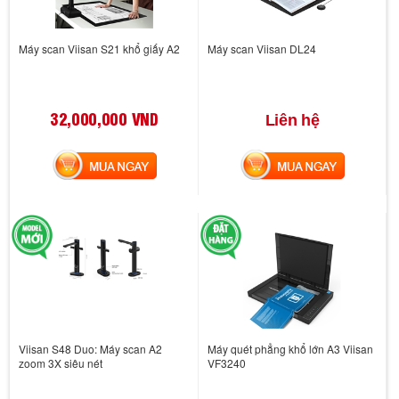
Máy scan Viisan S21 khổ giấy A2
Máy scan Viisan DL24
32,000,000 VND
Liên hệ
MUA NGAY
MUA NGAY
Viisan S48 Duo: Máy scan A2
Máy quét phẳng khổ lớn A3 Viisan
zoom 3X siêu nét
VF3240