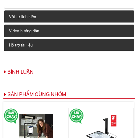
Vật tư linh kiện
Video hướng dẫn
Hỗ trợ tài liệu
BÌNH LUẬN
SẢN PHẨM CÙNG NHÓM