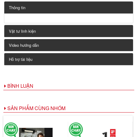
Thông tin
Vật tư linh kiện
Video hướng dẫn
Hỗ trợ tài liệu
BÌNH LUẬN
SẢN PHẨM CÙNG NHÓM