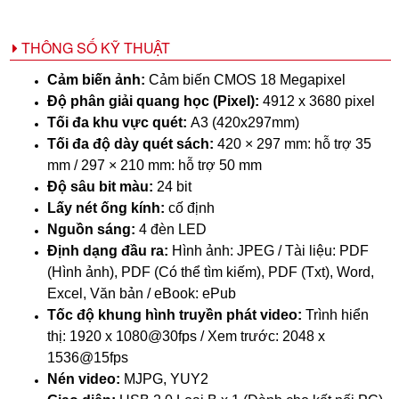
THÔNG SỐ KỸ THUẬT
Cảm biến ảnh:
Cảm biến CMOS 18 Megapixel
Độ phân giải quang học (Pixel):
4912 x 3680 pixel
Tối đa khu vực quét:
A3 (420x297mm)
Tối đa độ dày quét sách:
420 × 297 mm: hỗ trợ 35
mm / 297 × 210 mm: hỗ trợ 50 mm
Độ sâu bit màu:
24 bit
Lấy nét ống kính:
cố định
Nguồn sáng:
4 đèn LED
Định dạng đầu ra:
Hình ảnh: JPEG / Tài liệu: PDF
(Hình ảnh), PDF (Có thể tìm kiếm), PDF (Txt), Word,
Excel, Văn bản / eBook: ePub
Tốc độ khung hình truyền phát video:
Trình hiển
thị: 1920 x 1080@30fps / Xem trước: 2048 x
1536@15fps
Nén video:
MJPG, YUY2