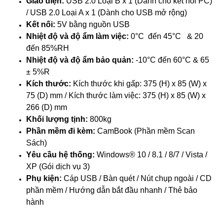
Giao diện:
USB 2.0 Loại B x 1 (Dành cho kết nối PC)
/ USB 2.0 Loại A x 1 (Dành cho USB mở rộng)
Kết nối:
5V bằng nguồn USB
Nhiệt độ và độ ẩm làm việc:
0°C đến 45
°C
& 20
đến 85%RH
Nhiệt độ và độ ẩm bảo quản:
-10°C đến 60°C & 65
± 5%R
Kích thước:
Kích thước khi gấp: 375 (H) x 85 (W) x
75 (D) mm / Kích thước làm việc: 375 (H) x 85 (W) x
266 (D) mm
Khối lượng tịnh:
800kg
Phần mềm đi kèm:
CamBook (Phần mềm Scan
Sách)
Yêu cầu hệ thống:
Windows® 10 / 8.1 / 8/7 / Vista /
XP (Gói dịch vụ 3)
Phụ kiện:
Cáp USB / Bàn quét / Nút chụp ngoài / CD
phần mềm / Hướng dẫn bắt đầu nhanh / Thẻ bảo
hành