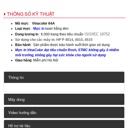
THÔNG SỐ KỸ THUẬT
Mã mực
:
Vinacolor 64A
Loại mực
:
Mực in
laser trắng đen
ISO/IEC 19752
Dung lượng in
: 6.000 trang
theo tiêu chuẩn
Sử dụng cho các máy in: HP P 4014, 4015, 4515
Bảo hành
: Sản phẩm được bảo hành suốt thời gian sử dụng
Mực in VinaColor đạt tiêu chuẩn Rosh, STMC không gây ô nhiểm
môi trường, không gây hại sức khỏe cho người sử dụng
Giao hàng
: Miễn phí Hà Nội
Thông tin
Máy dùng
Video hướng dẫn
Hỗ trợ tài liệu