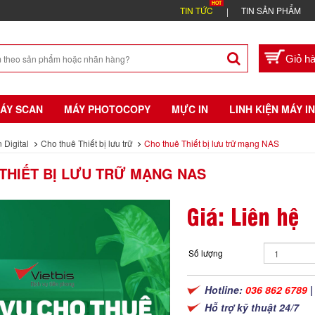
TIN TỨC
TIN SẢN PHẨM
ÁY SCAN
MÁY PHOTOCOPY
MỰC IN
LINH KIỆN MÁY IN
 Digital
Cho thuê Thiết bị lưu trữ
Cho thuê Thiết bị lưu trữ mạng NAS
THIẾT BỊ LƯU TRỮ MẠNG NAS
Giá: Liên hệ
Số lượng
Hotline:
036 862 6789
Hỗ trợ kỹ thuật 24/7