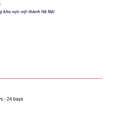
p
ng khu vực nội thành Hà Nội
ys - 24 bays