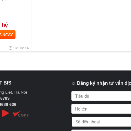
 hệ
NGAY
13/01/2026
☼ Đăng ký nhận tư vấn dịc
T BIS
g Liệt, Hà Nội
 6789
6688 636