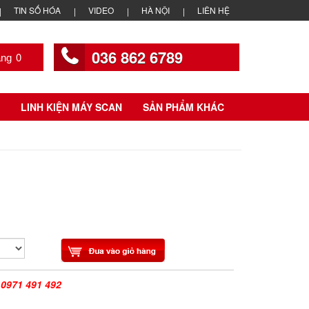
TIN SỐ HÓA
VIDEO
HÀ NỘI
LIÊN HỆ
036 862 6789
0
LINH KIỆN MÁY SCAN
SẢN PHẨM KHÁC
|
0971 491 492