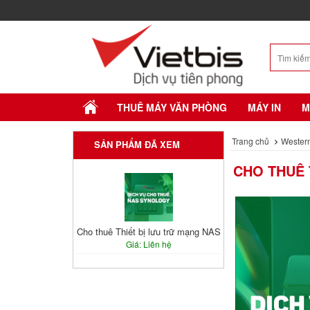
THUÊ MÁY VĂN PHÒNG
MÁY IN
M
Trang chủ
Western
SẢN PHẨM ĐÃ XEM
CHO THUÊ 
Cho thuê Thiết bị lưu trữ mạng NAS
Giá: Liên hệ