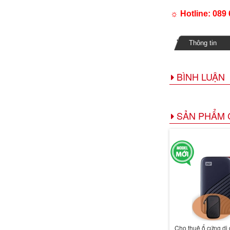
☼ Hotline: 089
Thông tin
BÌNH LUẬN
SẢN PHẨM 
Cho thuê ổ cứng d