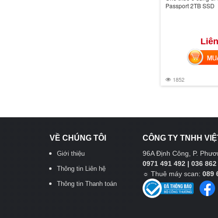
Passport 2TB SSD
Liên
MUA 
1852
VỀ CHÚNG TÔI
CÔNG TY TNHH VIỆ
96A Định Công, P. Phươn
Giới thiệu
0971 491 492 | 036 862
Thông tin Liên hệ
☼
Thuê máy scan:
089 
Thông tin Thanh toán