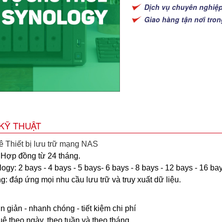
Dịch vụ chuyên nghiệ
Giao hàng tận nơi tro
KỸ THUẬT
ê Thiết bị lưu trữ mạng NAS
 Hợp đồng từ 24 tháng.
gy: 2 bays - 4 bays - 5 bays- 6 bays - 8 bays - 12 bays - 16 ba
: đáp ứng mọi nhu cầu lưu trữ và truy xuất dữ liệu.
ụ
n giản - nhanh chóng - tiết kiệm chi phí
uê theo ngày, theo tuần và theo tháng