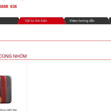
 6688 636
Vật tư linh kiện
Video hướng dẫn
CÙNG NHÓM
i động WD My