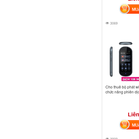
MUA 
3069
Cho thuê bộ phát wi
chức năng phiên dị
Liên
MUA 
3909