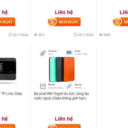
 hệ
Liên hệ
Liê
NGAY
MUA NGAY
MUA
02/11/2022
3811
02/11/2022
2995
g TP Link: Data
Bộ phát Wifi Yogofi du lịch, công tác
nước ngoài (Data không giới hạn)
 hệ
Liên hệ
NGAY
MUA NGAY