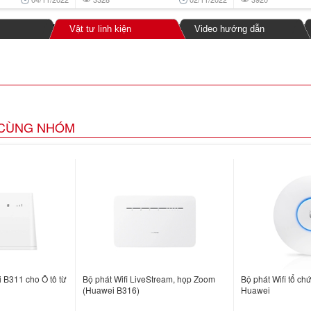
Vật tư linh kiện
Video hướng dẫn
CÙNG NHÓM
 B311 cho Ô tô từ
Bộ phát Wifi LiveStream, họp Zoom
Bộ phát Wifi tổ chứ
(Huawei B316)
Huawei