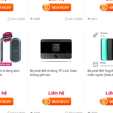
NGAY
MUA NGAY
MUA
02/11/2022
3608
02/11/2022
3811
fi di động kèm
Bộ phát Wifi di động TP Link: Data
Bộ phát Wifi Yogofi
ch
không giới hạn
nước ngoài (Data 
 hệ
Liên hệ
Liê
NGAY
MUA NGAY
MUA
04/11/2022
3328
02/11/2022
3920