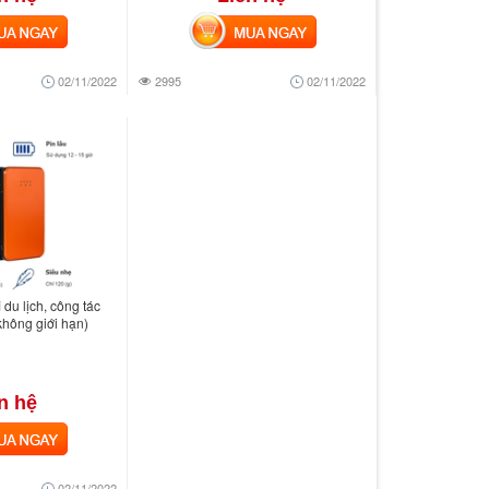
 NGAY
MUA NGAY
02/11/2022
2995
02/11/2022
 du lịch, công tác
không giới hạn)
n hệ
 NGAY
02/11/2022