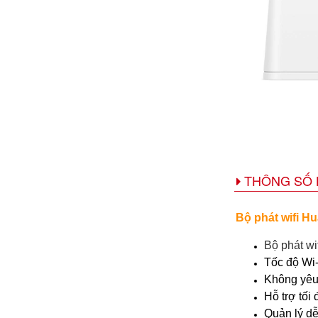
THÔNG SỐ 
Bộ phát wifi H
Bộ phát wif
​Tốc độ Wi
Không yêu 
Hỗ trợ tối 
Quản lý d