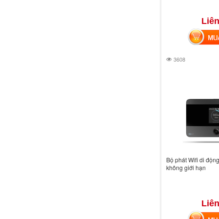
Liên
MUA 
3608
Bộ phát Wifi di độn
không giới hạn
Liên
MUA 