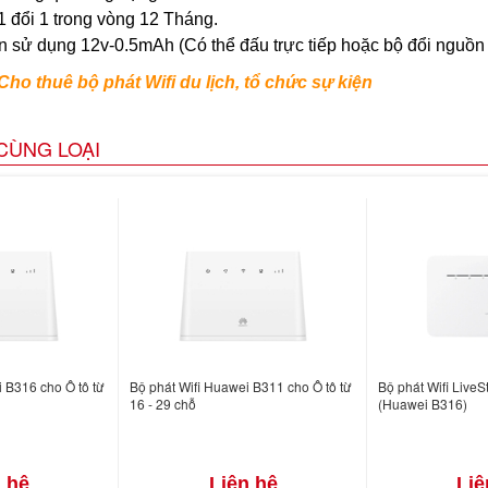
 đổi 1 trong vòng 12 Tháng.
 sử dụng 12v-0.5mAh (Có thể đấu trực tiếp hoặc bộ đổi nguồn 
Cho thuê bộ phát Wifi du lịch, tổ chức sự kiện
CÙNG LOẠI
 B316 cho Ô tô từ
Bộ phát Wifi Huawei B311 cho Ô tô từ
Bộ phát Wifi Live
16 - 29 chỗ
(Huawei B316)
 hệ
Liên hệ
Liê