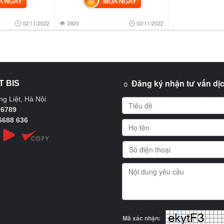
02/11/2022
3920
02/11/2022
☼ Đăng ký nhận tư vấn dịc
T BIS
g Liệt, Hà Nội
 6789
6688 636
Mã xác nhận: