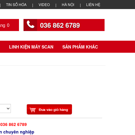
TIN SỐ HÓA
VIDEO
HÀ NỘI
LIÊN HỆ
036 862 6789
0
LINH KIỆN MÁY SCAN
SẢN PHẨM KHÁC
036 862 6789
iện chuyên nghiệp