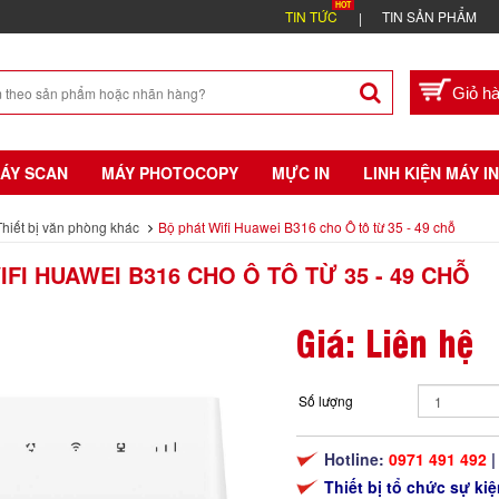
TIN TỨC
TIN SẢN PHẨM
ÁY SCAN
MÁY PHOTOCOPY
MỰC IN
LINH KIỆN MÁY IN
Thiết bị văn phòng khác
Bộ phát Wifi Huawei B316 cho Ô tô từ 35 - 49 chỗ
FI HUAWEI B316 CHO Ô TÔ TỪ 35 - 49 CHỖ
Giá: Liên hệ
Số lượng
Hotline:
0971 491 492
|
Thiết bị tổ chức sự k