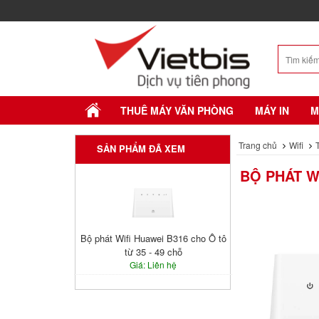
THUÊ MÁY VĂN PHÒNG
MÁY IN
M
Trang chủ
Wifi
SẢN PHẨM ĐÃ XEM
BỘ PHÁT WI
Bộ phát Wifi Huawei B316 cho Ô tô
từ 35 - 49 chỗ
Giá: Liên hệ