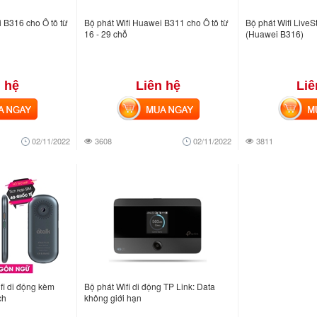
 B316 cho Ô tô từ
Bộ phát Wifi Huawei B311 cho Ô tô từ
Bộ phát Wifi Live
16 - 29 chỗ
(Huawei B316)
 hệ
Liên hệ
Liê
NGAY
MUA NGAY
MUA
02/11/2022
3608
02/11/2022
3811
fi di động kèm
Bộ phát Wifi di động TP Link: Data
ch
không giới hạn