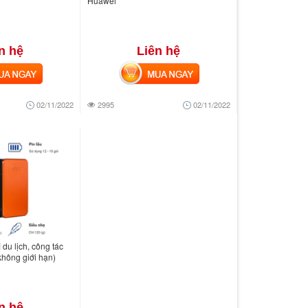
Huawei
n hệ
Liên hệ
 NGAY
MUA NGAY
02/11/2022
2995
02/11/2022
 du lịch, công tác
không giới hạn)
n hệ