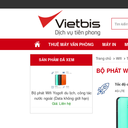
THUÊ MÁY VĂN PHÒNG
MÁY IN
M
Trang chủ
Wifi
SẢN PHẨM ĐÃ XEM
BỘ PHÁT W
Bộ phát Wifi Yogofi du lịch, công tác
nước ngoài (Data không giới hạn)
Giá: Liên hệ