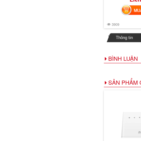
MUA 
3909
Thông tin
BÌNH LUẬN
SẢN PHẨM 