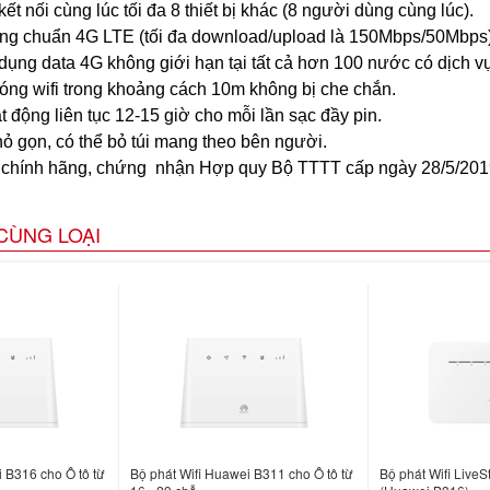
ết nối cùng lúc tối đa 8 thiết bị khác (8 người dùng cùng lúc).
ng chuẩn 4G LTE (tối đa download/upload là 150Mbps/50Mbps)
dụng data 4G không giới hạn tại tất cả hơn 100 nước có dịch vụ
ng wifi trong khoảng cách 10m không bị che chắn.
t động liên tục 12-15 giờ cho mỗi lần sạc đầy pin.
hỏ gọn, có thể bỏ túi mang theo bên người.
chính hãng, chứng nhận Hợp quy Bộ TTTT cấp ngày 28/5/201
CÙNG LOẠI
 B316 cho Ô tô từ
Bộ phát Wifi Huawei B311 cho Ô tô từ
Bộ phát Wifi Live