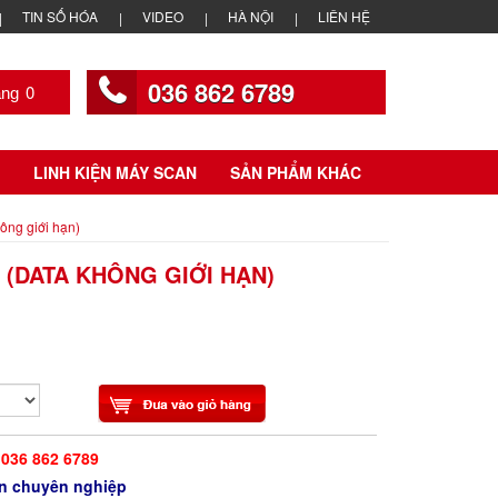
TIN SỐ HÓA
VIDEO
HÀ NỘI
LIÊN HỆ
036 862 6789
0
LINH KIỆN MÁY SCAN
SẢN PHẨM KHÁC
hông giới hạn)
 (DATA KHÔNG GIỚI HẠN)
036 862 6789
iện chuyên nghiệp