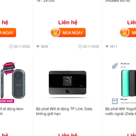
16 - 29 chỗ
(Huawei B316)
 hệ
Liên hệ
Liê
NGAY
MUA NGAY
MUA
02/11/2022
3608
02/11/2022
3811
fi di động kèm
Bộ phát Wifi di động TP Link: Data
Bộ phát Wifi Yogofi
ch
không giới hạn
nước ngoài (Data 
 hệ
Liên hệ
Liê