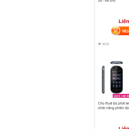
35 - 49 chỗ
Liên
MUA 
3070
Cho thuê bộ phát wi
chức năng phiên dị
Liên