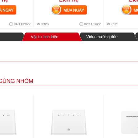
NGAY
MUA NGAY
MUA
04/11/2022
3328
02/11/2022
3921
Vật tư linh kiện
Video hướng dẫn
CÙNG NHÓM