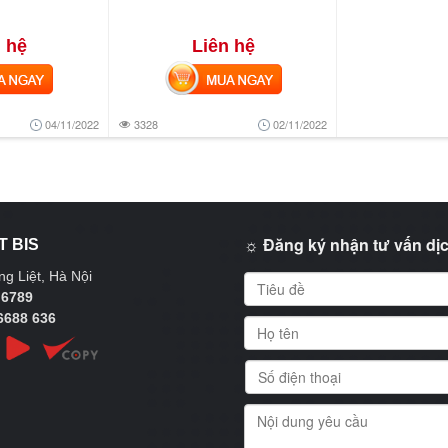
 hệ
Liên hệ
NGAY
MUA NGAY
04/11/2022
3328
02/11/2022
☼ Đăng ký nhận tư vấn dịc
T BIS
g Liệt, Hà Nội
 6789
6688 636