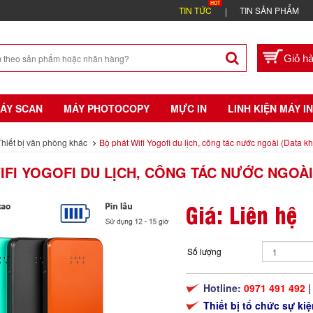
TIN TỨC
TIN SẢN PHẨM
ÁY SCAN
MÁY PHOTOCOPY
MỰC IN
LINH KIỆN MÁY IN
Thiết bị văn phòng khác
Bộ phát Wifi Yogofi du lịch, công tác nước ngoài (Data k
IFI YOGOFI DU LỊCH, CÔNG TÁC NƯỚC NGOÀI
Giá: Liên hệ
Số lượng
Hotline:
0971 491 492
|
Thiết bị tổ chức sự k