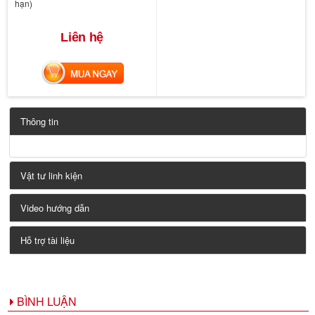
hạn)
Liên hệ
MUA NGAY
Thông tin
Vật tư linh kiện
Video hướng dẫn
Hỗ trợ tài liệu
BÌNH LUẬN