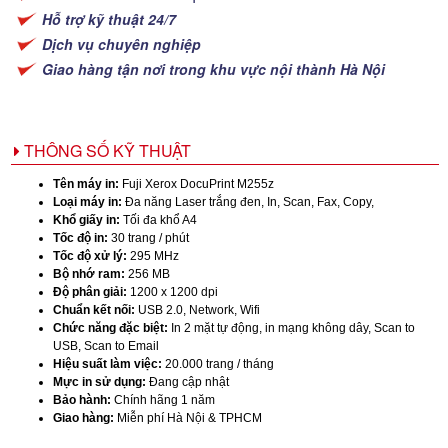
Hỗ trợ kỹ thuật 24/7
Dịch vụ chuyên nghiệp
Giao hàng tận nơi trong khu vực nội thành Hà Nội
THÔNG SỐ KỸ THUẬT
Tên máy in:
Fuji Xerox DocuPrint M255z
Loại máy in:
Đa năng Laser trắng đen, In, Scan, Fax, Copy,
Khổ giấy in:
Tối đa khổ A4
Tốc độ in:
30 trang / phút
Tốc độ xử lý:
295 MHz
Bộ nhớ ram:
256 MB
Độ phân giải:
1200 x 1200 dpi
Chuẩn kết nối:
USB 2.0, Network, Wifi
Chức năng đặc biệt:
In 2 mặt tự động, in mạng không dây, Scan to
USB, Scan to Email
Hiệu suất làm việc:
20.000 trang / tháng
Mực in sử dụng:
Đang cập nhật
Bảo hành:
Chính hãng 1 năm
Giao hàng:
Miễn phí Hà Nội & TPHCM