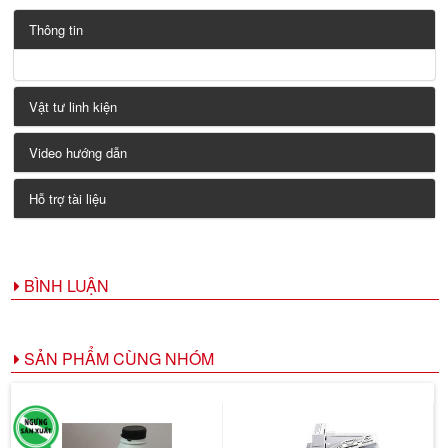
Thông tin
Vật tư linh kiện
Video hướng dẫn
Hỗ trợ tài liệu
BÌNH LUẬN
SẢN PHẨM CÙNG NHÓM