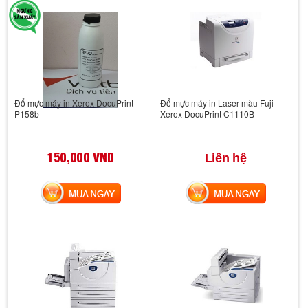
Đổ mực máy in Xerox DocuPrint
Đổ mực máy in Laser màu Fuji
P158b
Xerox DocuPrint C1110B
150,000 VND
Liên hệ
MUA NGAY
MUA NGAY