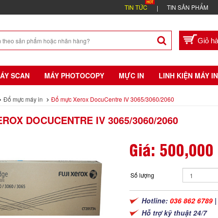
TIN TỨC
TIN SẢN PHẨM
ÁY SCAN
MÁY PHOTOCOPY
MỰC IN
LINH KIỆN MÁY IN
Đổ mực máy in
Đổ mực Xerox DocuCentre IV 3065/3060/2060
ROX DOCUCENTRE IV 3065/3060/2060
Giá:
500,000
Số lượng
Hotline:
036 862 6789
Hỗ trợ kỹ thuật 24/7