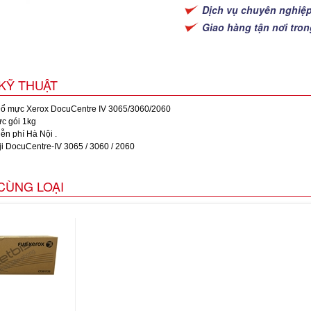
Dịch vụ chuyên nghiệ
Giao hàng tận nơi tro
KỸ THUẬT
ổ mực Xerox DocuCentre IV 3065/3060/2060
c gói 1kg
ễn phí Hà Nội .
uji DocuCentre-IV 3065 / 3060 / 2060
CÙNG LOẠI