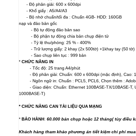
- Độ phân giải: 600 x 600dpi
- Khổ giấy : A5/A4/A3
- Bộ nhớ chuẩn/tối đa : Chuẩn 4GB- HDD: 160GB
nạp và đảo bản gốc
- Bộ tự động đảo bản sao
- Bộ phận tự động chia bản chụp điện tử
- Tỷ lệ thu/phóng: 25 % - 400%
- Trữ lượng giấy: 2 khay (2x 500tờ) +1khay tay (50 tờ)
- Sao chụp liên tục : 999 bản
*
CHỨC NĂNG IN
- Tốc độ: 25 trang A4/phút
- Độ phân giải: Chuẩn: 600 x 600dpi (mặc định), Cao: 1
- Ngôn ngữ in: Chuẩn : PCL5, PCL6, Chọn thêm : Adob
- Giao diện: Chuẩn: Ethernet 100BASE-TX/10BASE-T, U
1000BASE-T)
* CHỨC NĂNG CAN TÀI LIỆU QUA MẠNG
​*
BẢO HÀNH
:
60.000 bản chụp hoặc 12 tháng( tùy điều k
Khách hàng tham khảo phương án tiết kiệm chi phí mu