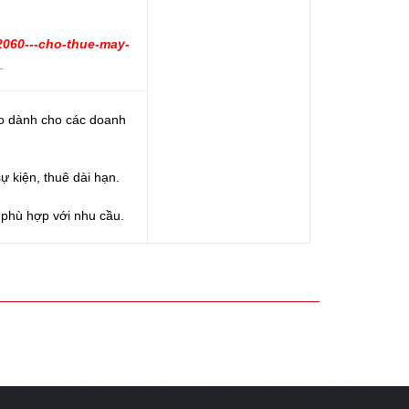
2060---cho-thue-may-
_
o dành cho các doanh
ự kiện, thuê dài hạn.
 phù hợp với nhu cầu.