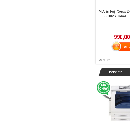
Mực in Fuji Xerox D
3065 Black Toner
990,00
MUA 
9072
Thông tin