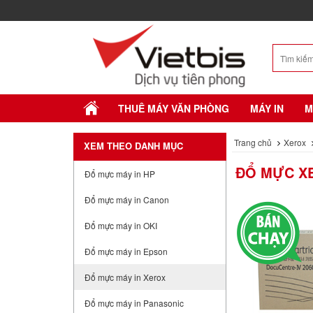
THUÊ MÁY VĂN PHÒNG
MÁY IN
M
Trang chủ
Xerox
XEM THEO DANH MỤC
ĐỔ MỰC XE
Đổ mực máy in HP
Đổ mực máy in Canon
Đổ mực máy in OKI
Đổ mực máy in Epson
Đổ mực máy in Xerox
Đổ mực máy in Panasonic