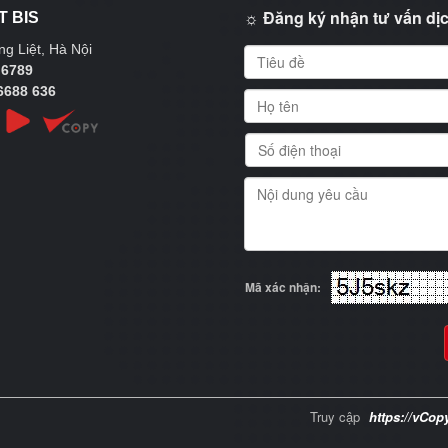
☼ Đăng ký nhận tư vấn dịc
T BIS
g Liệt, Hà Nội
 6789
6688 636
Mã xác nhận:
Truy cập
https://vCop