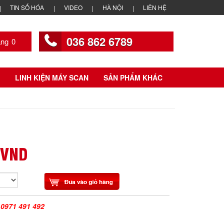
TIN SỐ HÓA
VIDEO
HÀ NỘI
LIÊN HỆ
036 862 6789
0
LINH KIỆN MÁY SCAN
SẢN PHẨM KHÁC
 VND
|
0971 491 492