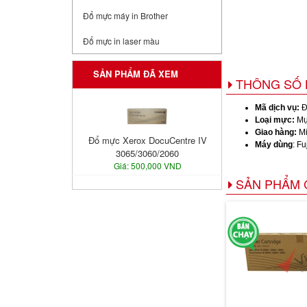
Đổ mực máy in Brother
Đổ mực in laser màu
SẢN PHẨM ĐÃ XEM
THÔNG SỐ 
Mã dịch vụ:
Đ
Loại mực:
Mự
Giao hàng:
Mi
Đổ mực Xerox DocuCentre IV
Máy dùng
: F
3065/3060/2060
Giá: 500,000 VND
SẢN PHẨM 