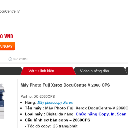
ocuCentre IV
0 VND
NGAY
09/12/2018
Vật tư linh kiện
Video hướng dẫn
Máy Photo Fuji Xerox DocuCentre V 2060 CPS
Part no: DC-2060CPS
Hãng
:
Máy photocopy Xerox
Tên máy :
Máy Photo Fuji Xerox DocuCentre-V 2060
Loại máy :
Digital đa năng,
Chức năng Copy, In, Scan
Cấu hình cơ bản copy – 2060CPS
- Tốc độ copy: 25 trang/phút