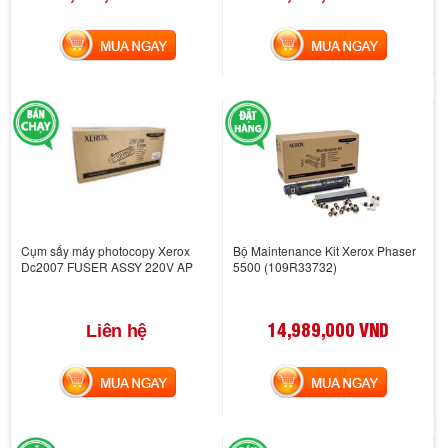
MUA NGAY
MUA NGAY
Cụm sấy máy photocopy Xerox
Bộ Maintenance Kit Xerox Phaser
Dc2007 FUSER ASSY 220V AP
5500 (109R33732)
14,989,000 VND
Liên hệ
MUA NGAY
MUA NGAY