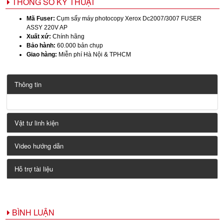
THÔNG SỐ KỸ THUẬT
Mã Fuser:
Cụm sấy máy photocopy Xerox Dc2007/3007 FUSER
ASSY 220V AP
Xuất xứ:
Chính hãng
Bảo hành:
60.000 bản chụp
Giao hàng:
Miễn phí Hà Nội & TPHCM
Thông tin
Vật tư linh kiện
Video hướng dẫn
Hỗ trợ tài liệu
BÌNH LUẬN