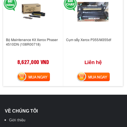
Bộ Maintenance Kit Xerox Phaser
Cụm sấy Xerox P355/M355df
4510DN (108R00718)
8,627,000 VND
Liên hệ
MUA NGAY
MUA NGAY
VỀ CHÚNG TÔI
Giới thiệu