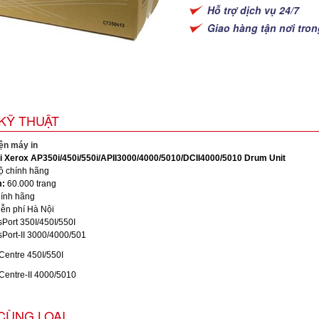
Hỗ trợ dịch vụ 24/7
Giao hàng tận nơi tro
KỸ THUẬT
iện máy in
ji Xerox AP350i/450i/550i/APII3000/4000/5010/DCII4000/5010 Drum Unit
 chính hãng
m:
60.000 trang
ính hãng
ễn phí Hà Nội
ort 350I/450I/550I
ort-II 3000/4000/501
ntre 450I/550I
ntre-II 4000/5010
CÙNG LOẠI