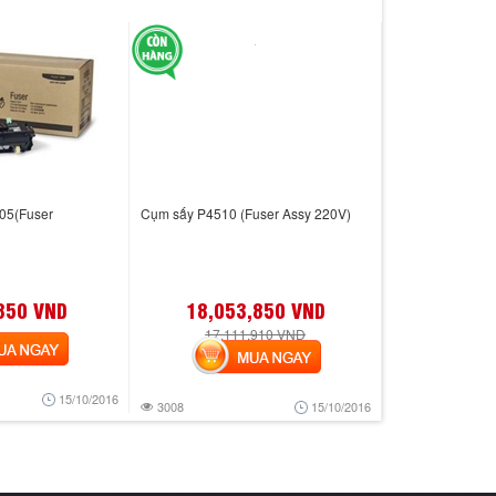
05(Fuser
Cụm sấy P4510 (Fuser Assy 220V)
850 VND
18,053,850 VND
17,111,910 VND
 NGAY
MUA NGAY
15/10/2016
3008
15/10/2016