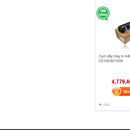
Cụm sấy máy in mầ
C2100/3210DX
4,779,4
MUA 
3747