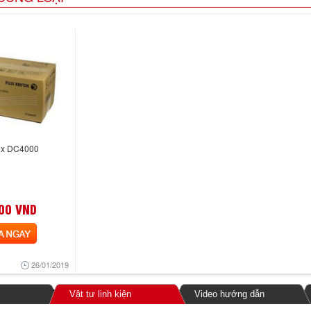
rox DC4000
00 VND
NGAY
26/01/2019
Vật tư linh kiện
Video hướng dẫn