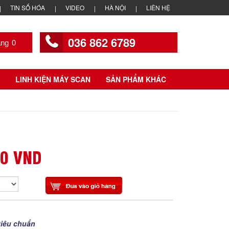
TIN SỐ HÓA
VIDEO
HÀ NỘI
LIÊN HỆ
036 862 6789
0
LINH KIỆN MÁY SCAN
SẢN PHẨM KHÁC
00 VND
tiêu chuẩn