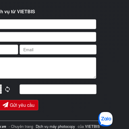
h vụ từ VIETBIS
Gửi yêu cầu
y.vn
- Chuyên trang
Dịch vụ máy photocopy
của
VIETBIS