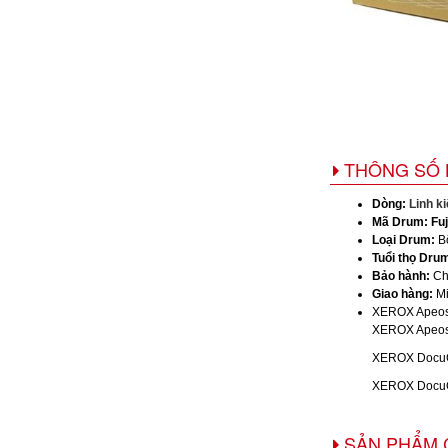
THÔNG SỐ 
Dòng:
Linh k
Mã Drum:
Fu
Loại Drum:
Bộ
Tuổi thọ Dru
Bảo hành:
Ch
Giao hàng:
Mi
XEROX ApeosP
XEROX ApeosP
XEROX DocuCe
XEROX DocuCe
SẢN PHẨM 