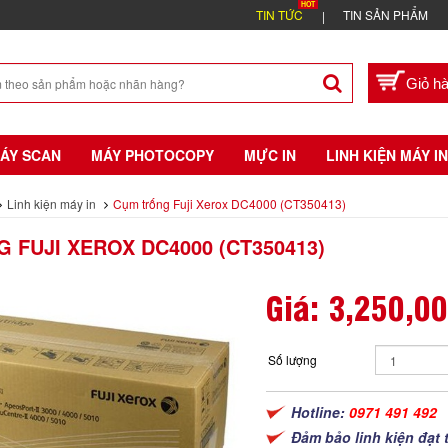
TIN TỨC
TIN SẢN PHẨM
ÁY SCAN
MÁY PHOTOCOPY
MỰC IN
LINH KIỆN MÁY IN
Linh kiện máy in
Cụm trống Fuji Xerox DC4000 (CT350413)
 FUJI XEROX DC4000 (CT350413)
Giá:
3,250,0
Số lượng
Hotline:
0971 491 492
Đảm bảo linh kiện đạt 