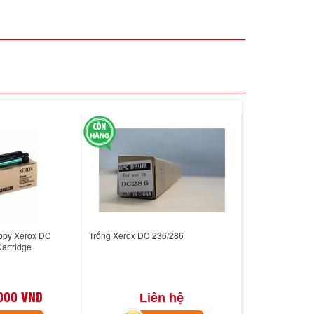
opy Xerox DC
Trống Xerox DC 236/286
artridge
000 VND
Liên hệ