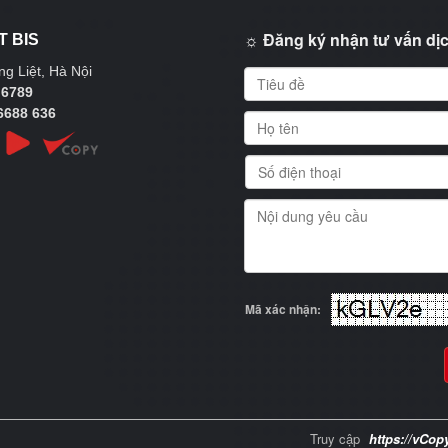
☼ Đăng ký nhận tư vấn dịc
T BIS
g Liệt, Hà Nội
 6789
6688 636
Mã xác nhận:
Truy cập
https://vCop