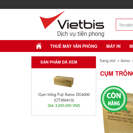
THUÊ MÁY VĂN PHÒNG
MÁY IN
M
Trang chủ
Xerox
SẢN PHẨM ĐÃ XEM
CỤM TRỐNG
Cụm trống Fuji Xerox DC4000
(CT350413)
Giá: 3,250,000 VND