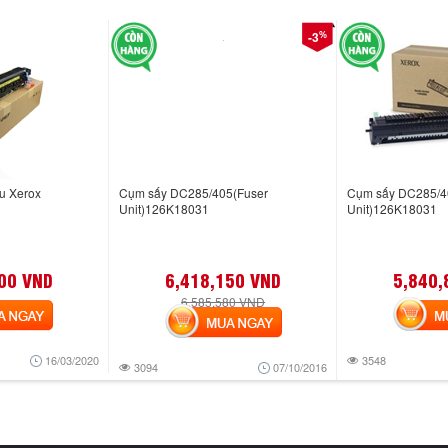
%
-3
u Xerox
Cụm sấy DC285/405(Fuser
Cụm sấy DC285/4
Unit)126K18031
Unit)126K18031
00 VND
6,418,150 VND
5,840,
6,585,580 VND
NGAY
MUA
MUA NGAY
16/03/2020
3548
3094
07/10/2016