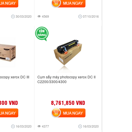
 NGAY
MUA NGAY
30/03/2020
4569
07/10/2016
copy xerox DC III
Cụm sấy máy photocopy xerox DC II
C2200/3300/4300
300 VND
8,761,850 VND
 NGAY
MUA NGAY
16/03/2020
4377
16/03/2020