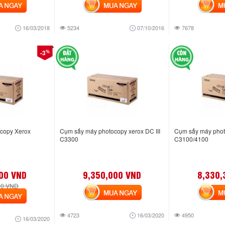
NGAY
MUA NGAY
MUA
16/03/2018
5234
07/10/2016
7678
%
-3
copy Xerox
Cụm sấy máy photocopy xerox DC III
Cụm sấy máy photo
C3300
C3100/4100
00 VND
9,350,000 VND
8,330,
00 VND
MUA NGAY
MUA
NGAY
4723
16/03/2020
4950
16/03/2020