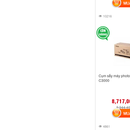
MUA 
10216
Cụm sấy máy photo
C3000
8,717,0
8,944,4
MUA 
4861