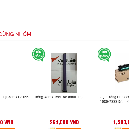
CÙNG NHÓM
 Fuji Xerox P3155
Trống Xerox 156/186 (màu tím)
Cụm trống Photoc
1080/2000 Drum C
0 VND
264,000 VND
1,500,