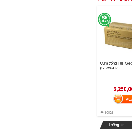
Cụm trống Fuji Xe
(CT350413)
3,250,0
MUA 
10026
Thông tin