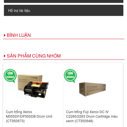
Hỗ trợ tài liệu
BÌNH LUẬN
SẢN PHẨM CÙNG NHÓM
Cụm trống Xerox
Cụm trống Fuji Xerox DC IV
M355DF/DP355DB Drum Unit
C2265/2263 Drum Cartridge màu
(CT350973)
xanh (CT350948)