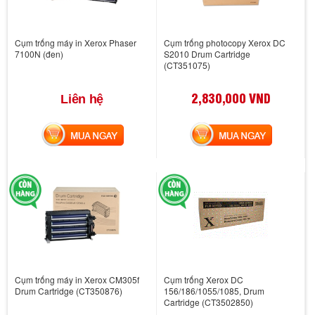
Cụm trống máy in Xerox Phaser
Cụm trống photocopy Xerox DC
7100N (đen)
S2010 Drum Cartridge
(CT351075)
2,830,000 VND
Liên hệ
MUA NGAY
MUA NGAY
Cụm trống máy in Xerox CM305f
Cụm trống Xerox DC
Drum Cartridge (CT350876)
156/186/1055/1085, Drum
Cartridge (CT3502850)