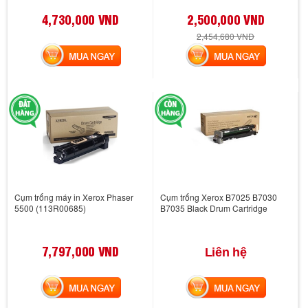
4,730,000 VND
2,500,000 VND
2,454,680 VND
MUA NGAY
MUA NGAY
Cụm trống máy in Xerox Phaser
Cụm trống Xerox B7025 B7030
5500 (113R00685)
B7035 Black Drum Cartridge
7,797,000 VND
Liên hệ
MUA NGAY
MUA NGAY