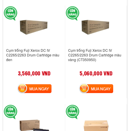
Cụm trống Fuji Xerox DC IV
Cụm trống Fuji Xerox DC IV
C2265/2263 Drum Cartridge màu
C2265/2263 Drum Cartridge màu
đen
vàng (CT350950)
3,560,000 VND
5,060,000 VND
MUA NGAY
MUA NGAY