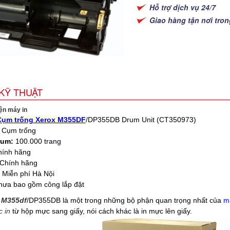
Hỗ trợ dịch vụ 24/7
Giao hàng tận nơi tro
KỸ THUẬT
iện máy in
Cụm trống Xerox M355DF
/D
P355DB
Drum Unit (CT350973)
Cụm trống
rum:
100.000 trang
ính hãng
Chính hãng
:
Miễn phí Hà Nội
ưa bao gồm công lắp đặt
 M355df
/DP355DB là một trong những bộ phận quan trọng nhất của
má
 in
từ hộp mực sang giấy, nói cách khác là in mực lên giấy.