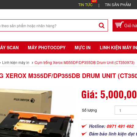
TIN TỨC
TIN SẢN PHẨM
ÁY SCAN
MÁY PHOTOCOPY
MỰC IN
LINH KIỆN MÁY IN
Linh kiện máy in
Cụm trống Xerox M355DF/DP355DB Drum Unit (CT350973)
 XEROX M355DF/DP355DB DRUM UNIT (CT350
Giá:
5,000,0
Số lượng
Hotline:
0971 491 492
Đảm bảo linh kiện đạt 