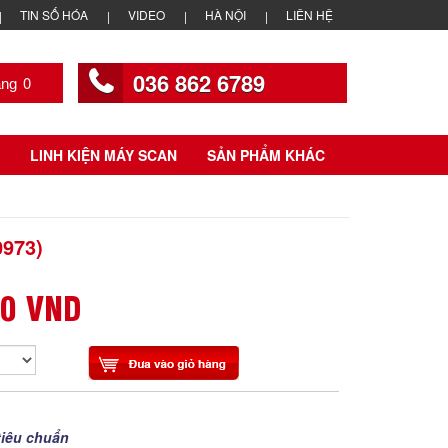
TIN SỐ HÓA
VIDEO
HÀ NỘI
LIÊN HỆ
036 862 6789
0
LINH KIỆN MÁY SCAN
SẢN PHẨM KHÁC
973)
00 VND
tiêu chuẩn