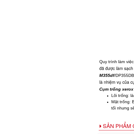
Quy trình làm việc
đã được làm sạch 
M355df
/DP355DB
là nhiệm vụ của c
Cụm trống xerox
Lõi trống: l
Mặt trống: 
tối nhưng sẽ
SẢN PHẨM 