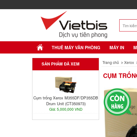
THUÊ MÁY VĂN PHÒNG
MÁY IN
M
Trang chủ
Xerox
SẢN PHẨM ĐÃ XEM
CỤM TRỐNG
Cụm trống Xerox M355DF/DP355DB
Drum Unit (CT350973)
Giá: 5,000,000 VND