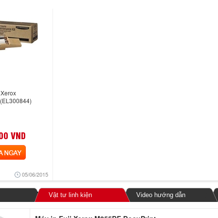
 Xerox
(EL300844)
00 VND
NGAY
05/06/2015
Vật tư linh kiện
Video hướng dẫn