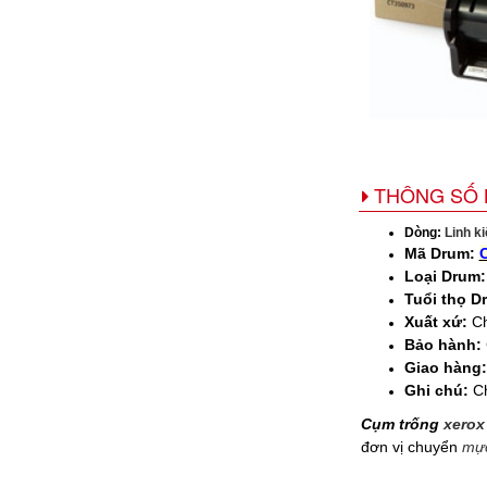
THÔNG SỐ 
Dòng:
Linh k
Mã Drum:
Loại Drum:
Tuổi thọ D
Xuất xứ:
Ch
Bảo hành:
Giao hàng
Ghi chú:
Ch
Cụm trống
xerox
đơn vị chuyển
mực