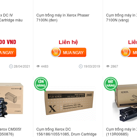
ox DC IV
Cụm trống máy in Xerox Phaser
Cụm trống máy in
artridge màu
7100N (đen)
7100N (vàng)
00 VND
Liên hệ
Liê
NGAY
MUA NGAY
MUA
28/04/2021
4483
19/03/2019
2867
Xerox CM305f
Cụm trống Xerox DC
Cụm trống máy in
T350876)
156/186/1055/1085, Drum Cartridge
(113R00685)