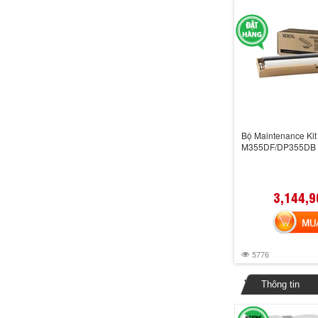
Bộ Maintenance Kit
M355DF/DP355DB 
3,144,9
MUA 
5776
Thông tin