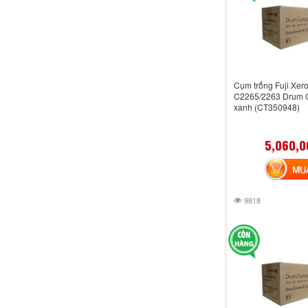
Cụm trống Fuji Xer
C2265/2263 Drum C
xanh (CT350948)
5,060,0
MUA 
9818