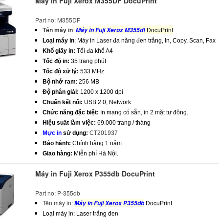
Máy in Fuji Xerox M355DF DocuPrint
Part no: M355DF
DocuPrint
Máy in Fuji Xerox M355df
Tên máy in
:
Loại máy in
: Máy in Laser đa năng đen trắng, In, Copy, Scan, Fax
Khổ giấy in:
Tối đa khổ A4
Tốc độ in:
35 trang phút
Tốc độ xử lý:
533 MHz
Bộ nhớ ram
: 256 MB
Độ phân giải:
1200 x 1200 dpi
Chuẩn kết nối:
USB 2.0, Network
Chức năng đặc biệt:
In mạng có sẵn, in 2 mặt tự động.
Hiệu suất làm việc:
69.000 trang / tháng
Mực in
sử dụng:
CT201937
Bảo hành:
Chính hãng 1 năm
Giao hàng:
Miễn phí Hà Nội.
Máy in Fuji Xerox P355db DocuPrint
Part no: P-355db
Tên máy in:
DocuPrint
Máy in Fuji Xerox P355db
Loại máy in: Laser trắng đen