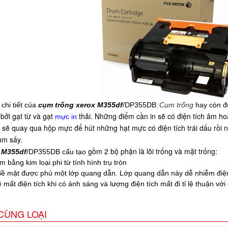
 chi tiết của
cụm trống xerox M355df
/DP355DB
Cụm trống
hay còn đ
:
bởi gạt từ và gạt
thải. Những điểm cần in sẽ có điện tích âm h
mực in
sẽ quay qua hộp mực để hút những hạt mực có điện tích trái dấu rồi
ụm sấy.
gồm 2 bộ phận là lõi trống và mặt trống:
 M355df
/DP355DB cấu tạo
àm bằng kim loại phi từ tính hình trụ tròn
Bề mặt được phủ một lớp quang dẫn. Lớp quang dẫn này dễ nhiễm điện (
 mất điện tích khi có ánh sáng và lượng điện tích mất đi tỉ lệ thuận v
CÙNG LOẠI