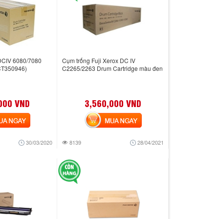
DCIV 6080/7080
Cụm trống Fuji Xerox DC IV
 CT350946)
C2265/2263 Drum Cartridge màu đen
000 VND
3,560,000 VND
 NGAY
MUA NGAY
30/03/2020
8139
28/04/2021