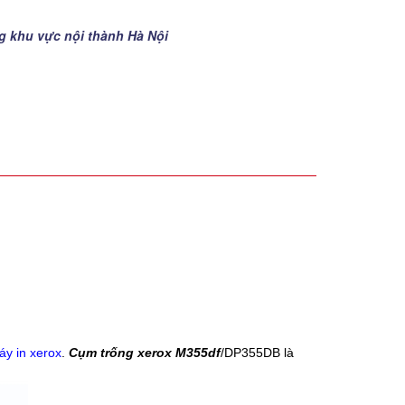
ng khu vực nội thành Hà Nội
y in xerox
.
Cụm trống xerox M355df
/DP355DB là