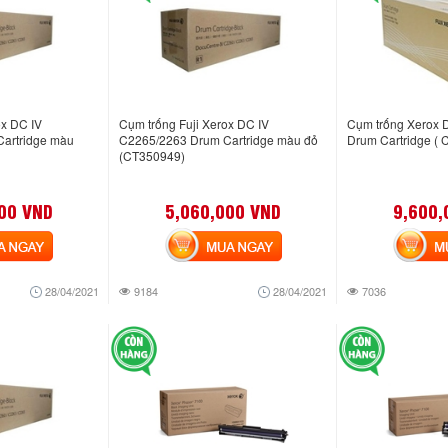
ox DC IV
Cụm trống Fuji Xerox DC IV
Cụm trống Xerox 
artridge màu
C2265/2263 Drum Cartridge màu đỏ
Drum Cartridge (
(CT350949)
00 VND
5,060,000 VND
9,600,
NGAY
MUA NGAY
MUA
28/04/2021
9184
28/04/2021
7036