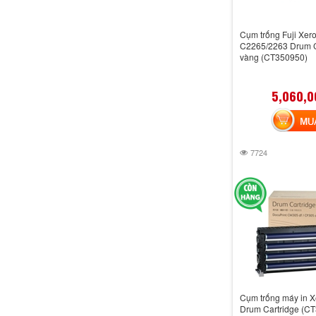
Cụm trống Fuji Xer
C2265/2263 Drum C
vàng (CT350950)
5,060,0
MUA 
7724
Cụm trống máy in 
Drum Cartridge (C