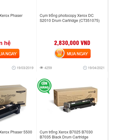
 Xerox Phaser
Cụm trống photocopy Xerox DC
S2010 Drum Cartridge (CT351075)
2,830,000 VND
n hệ
 NGAY
MUA NGAY
19/03/2019
4259
19/04/2021
 Xerox Phaser 5500
Cụm trống Xerox B7025 B7030
B7035 Black Drum Cartridge