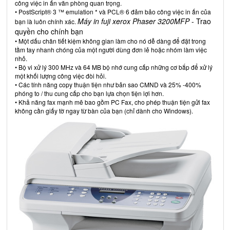
công việc in ấn văn phòng quan trọng.
• PostScript® 3 ™ emulation * và PCL® 6 đảm bảo công việc in ấn của
Máy in fuji xerox Phaser 3200MFP
- Trao
bạn là luôn chính xác.
quyền cho chính bạn
• Một dấu chân tiết kiệm không gian làm cho nó dễ dàng để đặt trong
tầm tay nhanh chóng của một người dùng đơn lẻ hoặc nhóm làm việc
nhỏ.
• Bộ vi xử lý 300 MHz và 64 MB bộ nhớ cung cấp những cơ bắp để xử lý
một khối lượng công việc đòi hỏi.
• Các tính năng copy thuận tiện như bản sao CMND và 25% -400%
phóng to / thu cung cấp cho bạn lựa chọn tiện lợi hơn.
• Khả năng fax mạnh mẽ bao gồm PC Fax, cho phép thuận tiện gửi fax
không cần giấy tờ ngay từ bàn của bạn (chỉ dành cho Windows).