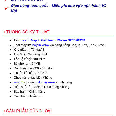
Giao hàng toàn quốc - Miễn phí khu vực nội thành Hà
Nội
THÔNG SỐ KỸ THUẬT
Tên
máy in
:
Máy in Fuji Xerox Phaser 3200MFP/B
Loại máy in:
Máy in xerox
đa năng trắng đen, In, Fax, Copy, Scan
Khổ giấy in: Tối đa A4
Tốc độ in: 24 trang phút
Tốc độ xử lý: 300 MHz
Bộ nhớ ram: 64MB
Độ phân giải: 600 x 600 dpi
Chuẩn kết nối: USB 2.0
Chức năng đặc biệt: Không
Mực in
sử dụng:
Mực in xerox
chính hãng
Hiệu suất làm việc: 10.000 trang / tháng
Bảo hành: Chính hãng
Giao hàng: Miễn phí
SẢN PHẨM CÙNG LOẠI