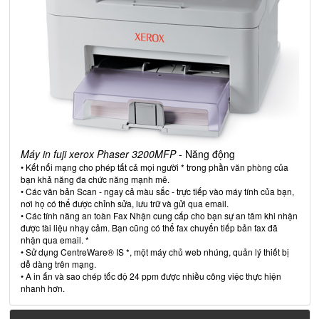
Máy in fuji xerox Phaser 3200MFP
- Năng động
• Kết nối mạng cho phép tất cả mọi người * trong phần văn phòng của
bạn khả năng đa chức năng mạnh mẽ.
• Các văn bản Scan - ngay cả màu sắc - trực tiếp vào máy tính của bạn,
nơi họ có thể được chỉnh sửa, lưu trữ và gửi qua email.
• Các tính năng an toàn Fax Nhận cung cấp cho bạn sự an tâm khi nhận
được tài liệu nhạy cảm. Bạn cũng có thể fax chuyển tiếp bản fax đã
nhận qua email. *
• Sử dụng CentreWare® IS *, một máy chủ web nhúng, quản lý thiết bị
dễ dàng trên mạng.
• A in ấn và sao chép tốc độ 24 ppm được nhiều công việc thực hiện
nhanh hơn.