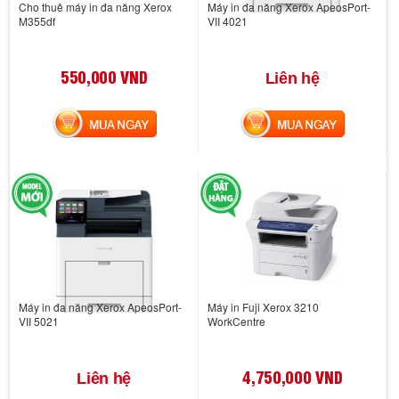
Cho thuê máy in đa năng Xerox
Máy in đa năng Xerox ApeosPort-
M355df
VII 4021
550,000 VND
Liên hệ
MUA NGAY
MUA NGAY
Máy in đa năng Xerox ApeosPort-
Máy in Fuji Xerox 3210
VII 5021
WorkCentre
4,750,000 VND
Liên hệ