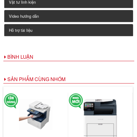
Vật tư linh kiện
Video hướng dẫn
Hỗ trợ tài liệu
BÌNH LUẬN
SẢN PHẨM CÙNG NHÓM