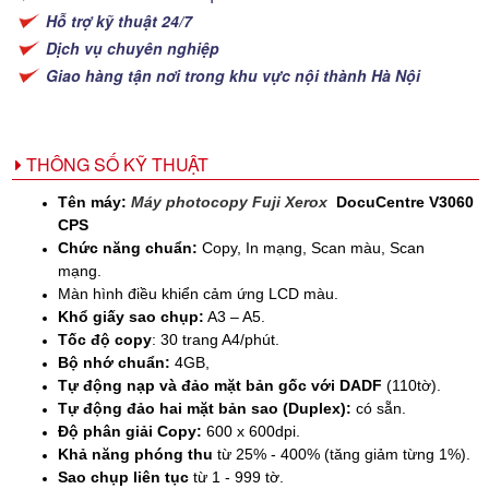
Hỗ trợ kỹ thuật 24/7
Dịch vụ chuyên nghiệp
Giao hàng tận nơi trong khu vực nội thành Hà Nội
THÔNG SỐ KỸ THUẬT
Tên máy:
Máy photocopy Fuji Xerox
DocuCentre V3060
CPS
Chức năng chuẩn:
Copy, In mạng, Scan màu, Scan
mạng.
Màn hình điều khiển cảm ứng LCD màu.
Khổ giấy sao chụp:
A3 – A5.
Tốc độ copy
: 30 trang A4/phút.
Bộ nhớ chuẩn:
4GB,
Tự động nạp và đảo mặt bản gốc với DADF
(110tờ).
Tự động đảo hai mặt bản sao (Duplex):
có sẵn.
Độ phân giải Copy:
600 x 600dpi.
Khả năng phóng thu
từ 25% - 400% (tăng giảm từng 1%).
Sao chụp liên tục
từ 1 - 999 tờ.