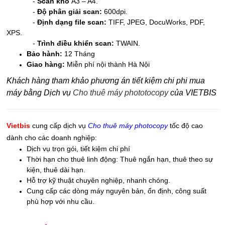
-
Scan khổ
A3 – A4.
-
Độ phân giải scan:
600dpi.
-
Định dạng file scan:
TIFF, JPEG, DocuWorks, PDF,
XPS.
-
Trình điều khiển scan:
TWAIN.
Bảo hành:
12 Tháng
Giao hàng:
Miễn phí nội thành Hà Nội​
Khách hàng tham khảo phương án tiết kiệm chi phi mua
máy bằng Dịch vụ
Cho thuê máy phototocopy
của VIETBIS
Vietbis
cung cấp dịch vụ
Cho thuê máy photocopy
tốc độ cao
dành cho các doanh nghiệp:
Dịch vụ trọn gói, tiết kiệm chi phí
Thời hạn cho thuê linh động: Thuê ngắn hạn, thuê theo sự
kiện, thuê dài hạn.
Hỗ trợ kỹ thuật chuyên nghiệp, nhanh chóng.
Cung cấp các dòng máy nguyên bản, ổn định, công suất
phù hợp với nhu cầu.