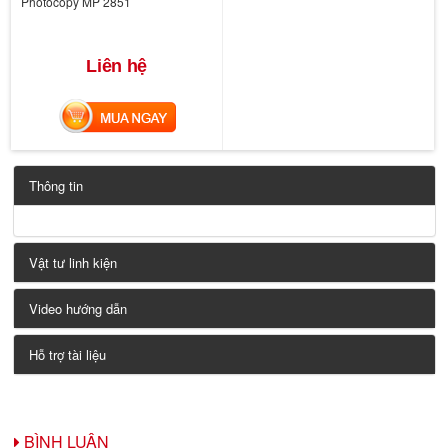
Photocopy MP 2851
Liên hệ
MUA NGAY
Thông tin
Vật tư linh kiện
Video hướng dẫn
Hỗ trợ tài liệu
BÌNH LUẬN