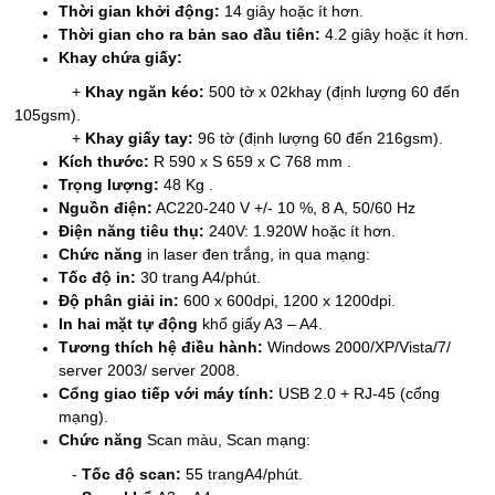
Thời gian khởi động:
14 giây hoặc ít hơn.
Thời gian cho ra bản sao đầu tiên:
4.2 giây hoặc ít hơn.
Khay chứa giấy:
+
Khay ngăn kéo:
500 tờ x 02khay (định lượng 60 đến
105gsm).
+
Khay giấy tay:
96 tờ (định lượng 60 đến 216gsm).
Kích thước:
R 590 x S 659 x C 768 mm .
Trọng lượng:
48 Kg .
Nguồn điện:
AC220-240 V +/- 10 %, 8 A, 50/60 Hz
Điện năng tiêu thụ:
240V: 1.920W hoặc ít hơn.
Chức năng
in laser đen trắng, in qua mạng:
Tốc độ in:
30 trang A4/phút.
Độ phân giải in:
600 x 600dpi, 1200 x 1200dpi.
In hai mặt tự động
khổ giấy A3 – A4.
Tương thích hệ điều hành:
Windows 2000/XP/Vista/7/
server 2003/ server 2008.
Cổng giao tiếp với máy tính:
USB 2.0 + RJ-45 (cổng
mạng).
Chức năng
Scan màu, Scan mạng:
-
Tốc độ scan:
55 trangA4/phút.