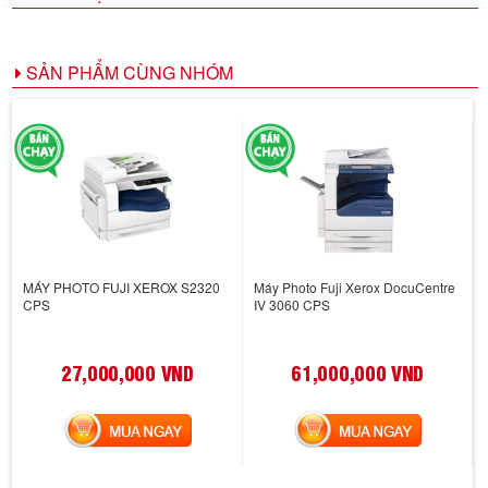
SẢN PHẨM CÙNG NHÓM
MÁY PHOTO FUJI XEROX S2320
Máy Photo Fuji Xerox DocuCentre
CPS
IV 3060 CPS
27,000,000 VND
61,000,000 VND
MUA NGAY
MUA NGAY