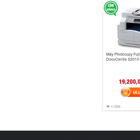
Máy Photocopy Fuji
DocuCentre S2010
19,200,
MUA 
11306