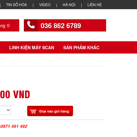
TIN SỐ HÓA
VIDEO
HÀ NỘI
LIÊN HỆ
036 862 6789
0
LINH KIỆN MÁY SCAN
SẢN PHẨM KHÁC
000 VND
|
0971 491 492