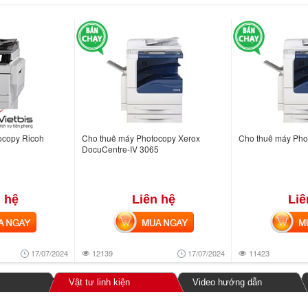
ocopy Ricoh
Cho thuê máy Photocopy Xerox
Cho thuê máy Phot
DocuCentre-IV 3065
 hệ
Liên hệ
Liê
NGAY
MUA NGAY
MUA
17/07/2024
12139
17/07/2024
11423
Vật tư linh kiện
Video hướng dẫn