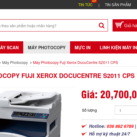
TIN TỨC
TIN SẢN PHẨM
ÁY SCAN
MÁY PHOTOCOPY
MỰC IN
LINH KIỆN MÁY IN
Máy Photocopy
Máy Photocopy Fuji Xerox DocuCentre S2011 CPS
COPY FUJI XEROX DOCUCENTRE S2011 CPS
Giá:
20,700,
Số lượng
Hotline:
036 862 6789
Hỗ trợ kỹ thuật 24/7