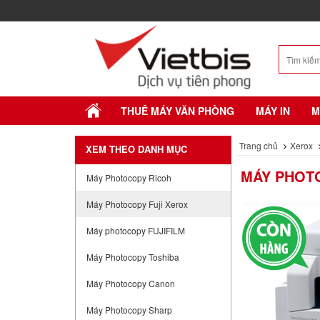
THUÊ MÁY VĂN PHÒNG
MÁY IN
M
Trang chủ
Xerox
XEM THEO DANH MỤC
MÁY PHOTO
Máy Photocopy Ricoh
Máy Photocopy Fuji Xerox
Máy photocopy FUJIFILM
Máy Photocopy Toshiba
Máy Photocopy Canon
Máy Photocopy Sharp