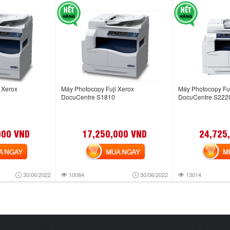
 Xerox
Máy Photocopy Fuji Xerox
Máy Photocopy Fuj
DocuCentre S1810
DocuCentre S222
000 VND
17,250,000 VND
24,725
NGAY
MUA NGAY
MUA
30/06/2022
10084
30/06/2022
13014