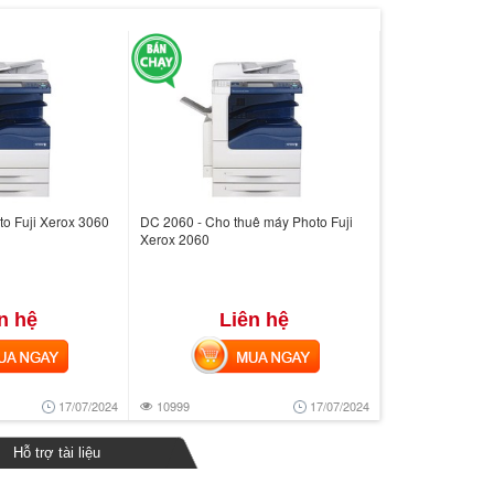
o Fuji Xerox 3060
DC 2060 - Cho thuê máy Photo Fuji
Xerox 2060
n hệ
Liên hệ
 NGAY
MUA NGAY
17/07/2024
10999
17/07/2024
Hỗ trợ tài liệu