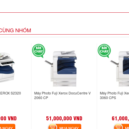
CÙNG NHÓM
XEROX S2320
Máy Photo Fuji Xerox DocuCentre V
Máy Photo Fuji Xe
2060 CP
3060 CPS
000 VND
51,000,000 VND
61,000
NGAY
MUA NGAY
MUA