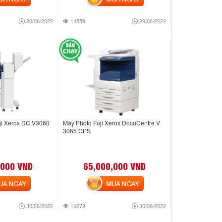
30/06/2022
14559
29/06/2022
ji Xerox DC V3060
Máy Photo Fuji Xerox DocuCentre V
3065 CPS
,000 VND
65,000,000 VND
 NGAY
MUA NGAY
30/06/2022
10279
30/06/2022