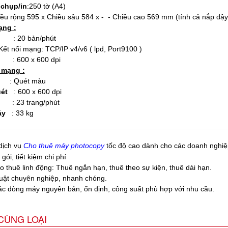
chụp/in
:250 tờ (A4)
ều rộng 595 x Chiều sâu 584 x - - Chiều cao 569 mm (tính cả nắp đậy
ạng :
0 bản/phút
 nối mạng: TCP/IP v4/v6 ( lpd, Port9100
)
n
: 600 x 600 dpi
 mạng :
ét màu
uét
: 600 x 600 dpi
23 trang/phút
áy
: 33 kg
dịch vụ
Cho thuê máy photocopy
tốc độ cao dành cho các doanh nghiệ
 gói, tiết kiệm chi phí
o thuê linh động: Thuê ngắn hạn, thuê theo sự kiện, thuê dài hạn.
huật chuyên nghiệp, nhanh chóng.
c dòng máy nguyên bản, ổn định, công suất phù hợp với nhu cầu.
CÙNG LOẠI