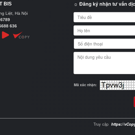
☼ Đăng ký nhận tư vấn dịc
T BIS
g Liệt, Hà Nội
 6789
6688 636
Mã xác nhận:
Truy cập
https://vCop