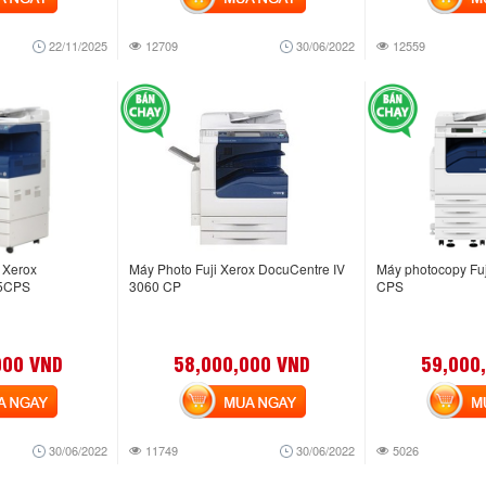
22/11/2025
12709
30/06/2022
12559
 Xerox
Máy Photo Fuji Xerox DocuCentre IV
Máy photocopy Fu
65CPS
3060 CP
CPS
000 VND
58,000,000 VND
59,000
NGAY
MUA NGAY
MUA
30/06/2022
11749
30/06/2022
5026