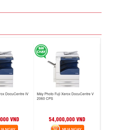
rox DocuCentre IV
Máy Photo Fuji Xerox DocuCentre V
2060 CPS
,000 VND
54,000,000 VND
 NGAY
MUA NGAY