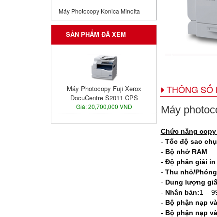
Máy Photocopy Konica Minolta
SẢN PHẨM ĐÃ XEM
THÔNG SỐ 
Máy Photocopy Fuji Xerox
DocuCentre S2011 CPS
Giá: 20,700,000 VND
Máy photoco
Chức năng copy 
-
Tốc độ sao ch
-
Bộ nhớ RAM
: 
-
Độ phân giải in
-
Thu nhỏ/Phóng
-
Dung lượng gi
-
Nhân bản:
1 – 9
-
Bộ phận nạp và
- Bộ phận nạp v