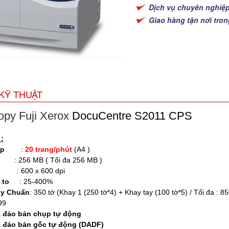
Dịch vụ chuyên nghiệ
Giao hàng tận nơi tro
KỸ THUẬT
py Fuji Xerox
DocuCentre S2011 CPS
:
ụp
:
20 trang/phút
(A4 )
256 MB ( Tối đa 256 MB )
: 600 x 600 dpi
 to
: 25-400%
ấy Chuẩn
: 350 tờ (Khay 1 (250 tờ*4) + Khay tay (100 tờ*5) / Tối đa : 85
99
 đảo bản chụp tự động
à đảo bản gốc tự động
(DADF)