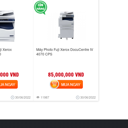
i Xerox
Máy Photo Fuji Xerox DocuCentre IV
0
4070 CPS
,000 VND
85,000,000 VND
 NGAY
MUA NGAY
30/06/2022
11987
30/06/2022