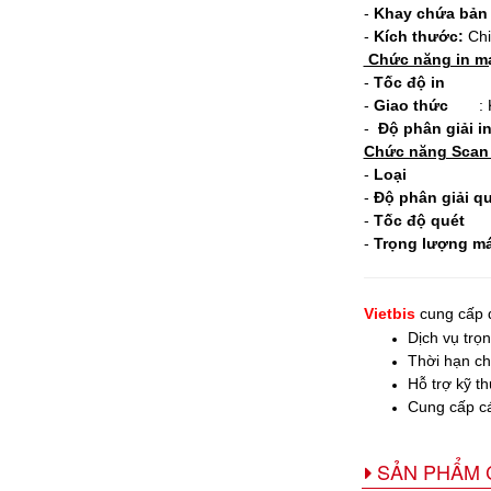
-
Khay chứa bản 
-
Kích thước:
Chi
Chức năng in m
-
Tốc độ in
: 2
-
Giao thức
: Kết
-
Độ phân giải i
Chức năng Scan
-
Loại
: Qu
-
Độ phân giải q
-
Tốc độ quét
: 
-
Trọng lượng m
Vietbis
cung cấp 
Dịch vụ trọn
Thời hạn ch
Hỗ trợ kỹ t
Cung cấp cá
SẢN PHẨM 