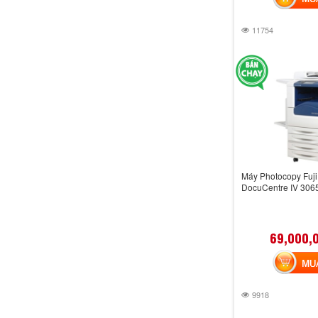
11754
Máy Photocopy Fuji
DocuCentre IV 30
69,000,
MUA 
9918