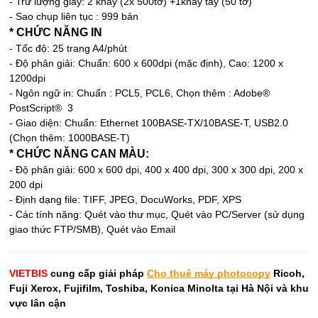
- Trữ lượng giấy: 2 khay (2x 500tờ) +1khay tay (50 tờ)
- Sao chụp liên tục : 999 bản
* CHỨC NĂNG IN
- Tốc độ: 25 trang A4/phút
- Độ phân giải: Chuẩn: 600 x 600dpi (mặc định), Cao: 1200 x
1200dpi
- Ngôn ngữ in: Chuẩn : PCL5, PCL6, Chọn thêm : Adobe®
PostScript® 3
- Giao diện: Chuẩn: Ethernet 100BASE-TX/10BASE-T, USB2.0
(Chọn thêm: 1000BASE-T)
* CHỨC NĂNG CAN MÀU:
- Độ phân giải: 600 x 600 dpi, 400 x 400 dpi, 300 x 300 dpi, 200 x
200 dpi
- Định dạng file: TIFF, JPEG, DocuWorks, PDF, XPS
- Các tính năng: Quét vào thư mục, Quét vào PC/Server (sử dụng
giao thức FTP/SMB), Quét vào Email
VIETBIS
cung cấp giải pháp
Cho thuê máy photocopy
Ricoh,
Fuji Xerox, Fujifilm, Toshiba, Konica Minolta tại Hà Nội và khu
vực lân cận