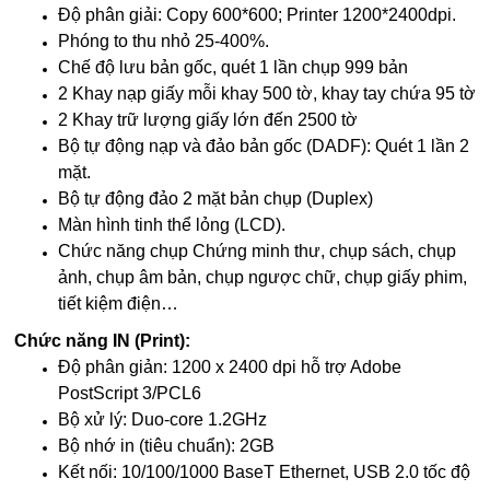
Độ phân giải: Copy 600*600; Printer 1200*2400dpi.
Phóng to thu nhỏ 25-400%.
Chế độ lưu bản gốc, quét 1 lần chụp 999 bản
2 Khay nạp giấy mỗi khay 500 tờ, khay tay chứa 95 tờ
2 Khay trữ lượng giấy lớn đến 2500 tờ
Bộ tự động nạp và đảo bản gốc (DADF): Quét 1 lần 2
mặt.
Bộ tự động đảo 2 mặt bản chụp (Duplex)
Màn hình tinh thể lỏng (LCD).
Chức năng chụp Chứng minh thư, chụp sách, chụp
ảnh, chụp âm bản, chụp ngược chữ, chụp giấy phim,
tiết kiệm điện…
Chức năng IN (Print):
Độ phân giản: 1200 x 2400 dpi
hỗ trợ Adobe
PostScript 3/PCL6
Bộ xử lý: Duo-core 1.2GHz
Bộ nhớ in (tiêu chuẩn): 2GB
Kết nối: 10/100/1000 BaseT Ethernet, USB 2.0 tốc độ