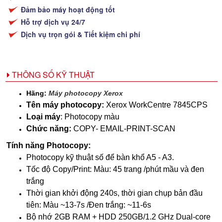
Đảm bảo máy hoạt động tốt
Hỗ trợ dịch vụ 24/7
Dịch vụ trọn gói & Tiết kiệm chi phí
THÔNG SỐ KỸ THUẬT
Hãng:
Máy photocopy Xerox
Tên máy photocopy:
Xerox WorkCentre 7845CPS
Loại máy
: Photocopy màu
Chức năng:
COPY- EMAIL-PRINT-SCAN
Tính năng Photocopy:
Photocopy kỹ thuật số để bàn khổ A5 - A3.
Tốc độ Copy/Print: Màu: 45 trang /phút mầu và đen
trắng
Thời gian khởi động 240s, thời gian chụp bản đầu
tiên: Màu ~13-7s /Đen trắng: ~11-6s
Bộ nhớ 2GB RAM + HDD 250GB/1.2 GHz Dual-core