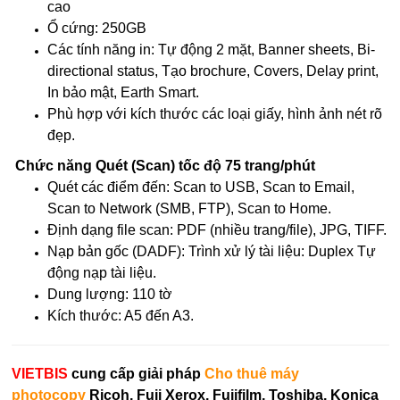
cao
Ổ cứng: 250GB
Các tính năng in: Tự động 2 mặt, Banner sheets, Bi-
directional status, Tạo brochure, Covers, Delay print,
In bảo mật, Earth Smart.
Phù hợp với kích thước các loại giấy, hình ảnh nét rõ
đẹp.
Chức năng Quét (Scan) tốc độ 75 trang/phút
Quét các điểm đến: Scan to USB, Scan to Email,
Scan to Network (SMB, FTP), Scan to Home.
Định dạng file scan: PDF (nhiều trang/file), JPG, TIFF.
Nạp bản gốc (DADF): Trình xử lý tài liệu: Duplex Tự
động nạp tài liệu.
Dung lượng: 110 tờ
Kích thước: A5 đến A3.​
VIETBIS
cung cấp giải pháp
Cho thuê máy
photocopy
Ricoh, Fuji Xerox, Fujifilm, Toshiba, Konica