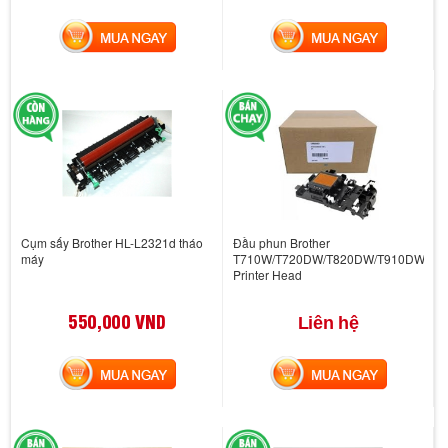
MUA NGAY
MUA NGAY
Cụm sấy Brother HL-L2321d tháo
Đầu phun Brother
máy
T710W/T720DW/T820DW/T910DW/T9
Printer Head
550,000 VND
Liên hệ
MUA NGAY
MUA NGAY