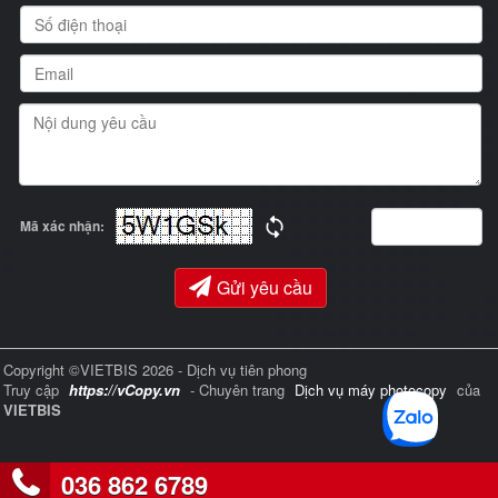
Mã xác nhận:
Gửi yêu cầu
Copyright ©VIETBIS 2026 - Dịch vụ tiên phong
Truy cập
https://vCopy.vn
- Chuyên trang
Dịch vụ máy photocopy
của
VIETBIS
036 862 6789