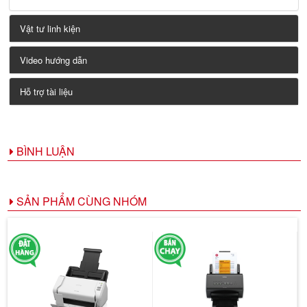
Vật tư linh kiện
Video hướng dẫn
Hỗ trợ tài liệu
BÌNH LUẬN
SẢN PHẨM CÙNG NHÓM