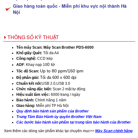
Giao hàng toàn quốc - Miễn phí khu vực nội thành Hà
Nội
THÔNG SỐ KỸ THUẬT
Tên máy Scan:
Máy Scan Brother PDS-6000
Khổ giấy Quét:
Tối đa A4
Công nghệ:
CCD kép
0 tờ
ADF
: Khay nạp 10
Up to 80 ppm/160 ipm
Tốc độ Scan:
Tối đa 600 x 600 dpi
Độ phân giải:
Chuẩn kết nối:
USB 2.0,USB 3.0
Chức năng đặc biệt:
Scan 2 mặt tự động
Hiệu suất làm việc:
6000 trang / ngày
Bảo hành:
Chính hãng 1 năm
Giao hàng:
Miễn phí TP Hà Nội
Quy định bảo hành sản phẩm của Brother
Trung Tâm Bảo Hành ủy quyền Brother Việt Nam
Các bước bảo hành sản phẩm tại trung tâm bảo hành của Brother
Xem thêm các dòng sản phẩm khác tại chuyên mục>>
Máy Scan chính hãng
.