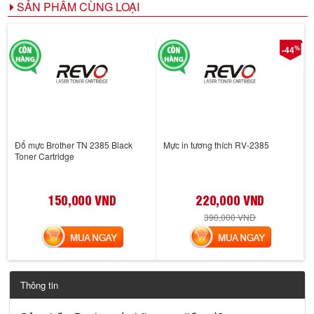
SẢN PHẨM CÙNG LOẠI
%
-44
Đổ mực Brother TN 2385 Black
Mực in tương thích RV-2385
Toner Cartridge
150,000 VND
220,000 VND
390,000 VND
MUA NGAY
MUA NGAY
Thông tin