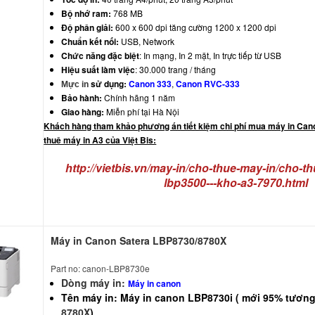
Bộ nhớ ram:
768 MB
Độ phân giải:
600 x 600 dpi tăng cường 1200 x 1200 dpi
Chuẩn kết nối:
USB, Network
Chức năng đặc biệt
: In mạng, In 2 mặt, In trực tiếp từ USB
Hiệu suất làm việc
: 30.000 trang / tháng
sử dụng:
Canon 333
,
Canon RVC-333
Mực in
Bảo hành:
Chính hãng 1 năm
Giao hàng:
Miễn phí tại Hà Nội
Khách hàng tham khảo phương án tiết kiệm chi phí mua máy in Ca
thuê máy in A3 của Việt Bis:
http://vietbis.vn/may-in/cho-thue-may-in/cho-t
lbp3500---kho-a3-7970.html
Máy in Canon Satera LBP8730/8780X
Part no: canon-LBP8730e
Dòng máy in:
Máy in canon
Tên máy in: Máy in canon LBP8730i ( mới 95% tươ
8780X
)