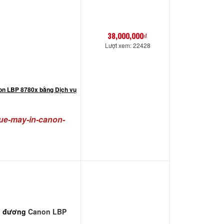
38,000,000₫
Lượt xem: 22428
non LBP 8780x bằng Dịch vụ
hue-may-in-canon-
ng đương
Canon LBP