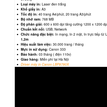
Loại máy in:
Laser đen trắng
Khổ giấy in:
A3
Tốc độ in:
40 trang A4/phút, 20 trang A3/phút
Bộ nhớ ram:
768 MB
Độ phân giải:
600 x 600 dpi tăng cường 1200 x 1200 dp
Chuẩn kết nối:
USB, Network
Chức năng đặc biệt:
In mạng, In 2 mặt, In trực tiếp từ
1,2m
Hiệu suất làm việc:
30.000 trang / tháng
Mực in sử dụng:
Canon 333
Bảo hành:
03 tháng ( điện 110v)
Giao hàng:
Miễn phí tại Hà Nội
Driver máy in Canon LBP8780X