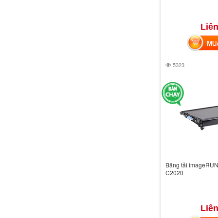
Liên
MUA 
5323
Băng tải imageR
C2020
Liên