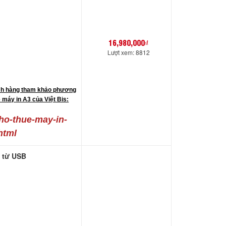
16,980,000₫
Lượt xem: 8812
h hàng tham khảo phương
 máy in A3 của Việt Bis:
cho-thue-may-in-
html
n từ USB