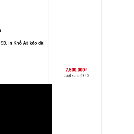
i
 USB,
in Khổ A3 kéo dài
7,500,000₫
Lượt xem: 9840