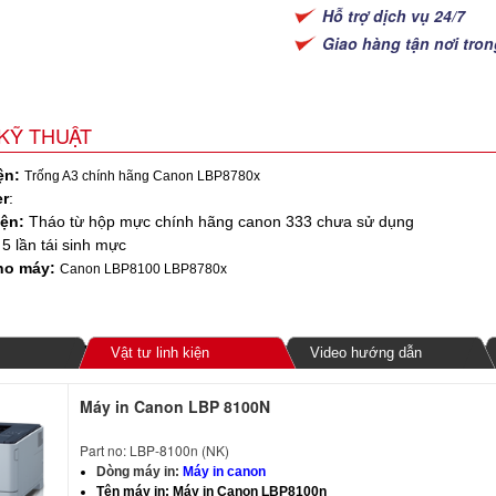
Hỗ trợ dịch vụ 24/7
Giao hàng tận nơi tro
KỸ THUẬT
ện:
Trống A3 chính hãng Canon LBP8780x
r
:
iện:
Tháo từ hộp mực chính hãng canon 333 chưa sử dụng
5 lần tái sinh mực
ho máy:
Canon LBP8100 LBP8780x
Vật tư linh kiện
Video hướng dẫn
Máy in Canon LBP 8100N
Part no: LBP-8100n (NK)
Dòng máy in:
Máy in canon
Tên máy in:
Máy in Canon LBP8100n