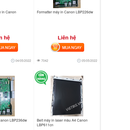
y in Canon
Formatter máy in Canon LBP226dw
n hệ
Liên hệ
 NGAY
MUA NGAY
04/05/2022
7042
05/05/2022
 Canon LBP236dw
Belt máy in laser màu A4 Canon
LBP611cn