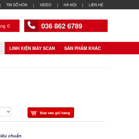
TIN SỐ HÓA
VIDEO
HÀ NỘI
LIÊN HỆ
036 862 6789
0
LINH KIỆN MÁY SCAN
SẢN PHẨM KHÁC
tiêu chuẩn