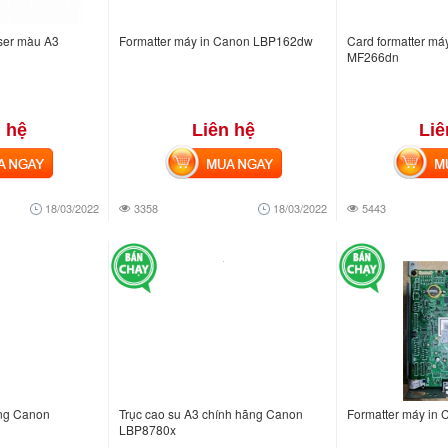
aser màu A3
Formatter máy in Canon LBP162dw
Card formatter má
MF266dn
 hệ
Liên hệ
Liê
NGAY
MUA NGAY
MUA
18/03/2022
3358
18/03/2022
5443
ãng Canon
Trục cao su A3 chính hãng Canon
Formatter máy in
LBP8780x