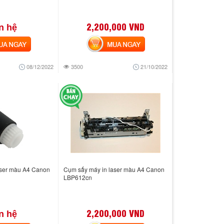
2,200,000 VND
n hệ
 NGAY
MUA NGAY
08/12/2022
3500
21/10/2022
aser màu A4 Canon
Cụm sấy máy in laser màu A4 Canon
LBP612cn
2,200,000 VND
n hệ