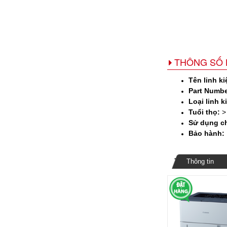
THÔNG SỐ 
Tên linh ki
Part Numbe
Loại linh k
Tuổi thọ:
> 
Sử dụng c
Bảo hành:
Thông tin