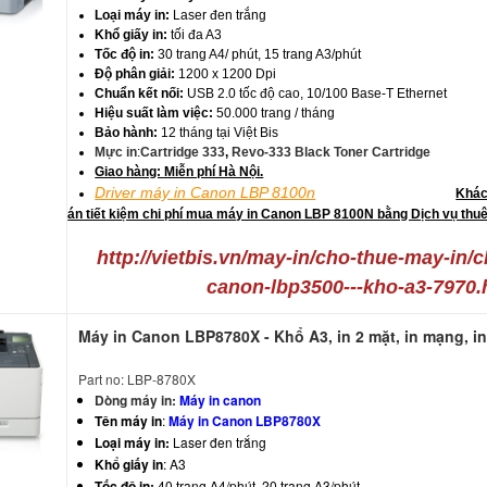
Loại máy in:
Laser đen trắng
Khổ giấy in:
tối đa A3
Tốc độ in:
30 trang A4/ phút, 15 trang A3/phút
Độ phân giải:
1200 x 1200 Dpi
Chuẩn kết nối:
USB 2.0 tốc độ cao, 10/100 Base-T Ethernet
Hiệu suất làm việc:
50.000 trang / tháng
Bảo hành:
12 tháng tại Việt Bis
Mực in
:
Cartridge 333
,
Revo-333 Black Toner Cartridge
Giao hàng: Miễn phí Hà Nội.
Driver máy in Canon LBP 8100n
Khác
án tiết kiệm chi phí mua máy in Canon LBP 8100N bằng Dịch vụ thuê
http://vietbis.vn/may-in/cho-thue-may-in/
canon-lbp3500---kho-a3-7970.
Máy in Canon LBP8780X - Khổ A3, in 2 mặt, in mạng, i
Part no: LBP-8780X
Dòng máy in:
Máy in canon
Tên máy in
:
Máy in Canon LBP8780X
Loại máy in:
Laser đen trắng
Khổ giấy in
: A3
Tốc độ in:
40 trang A4/phút, 20 trang A3/phút