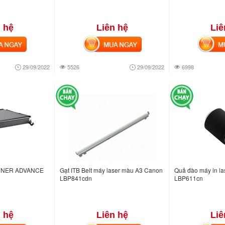
 hệ
Liên hệ
Liê
NGAY
MUA NGAY
MUA
29/09/2022
5526
29/09/2022
6998
UNNER ADVANCE
Gạt ITB Belt máy laser màu A3 Canon
Quả đào máy in l
LBP841cdn
LBP611cn
 hệ
Liên hệ
Liê