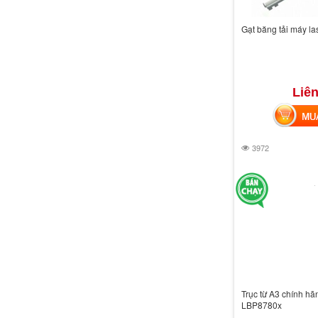
Gạt băng tải máy l
Liên
MUA 
3972
Trục từ A3 chính h
LBP8780x