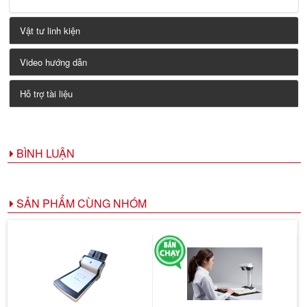
Vật tư linh kiện
Video hướng dẫn
Hỗ trợ tài liệu
BÌNH LUẬN
SẢN PHẨM CÙNG NHÓM