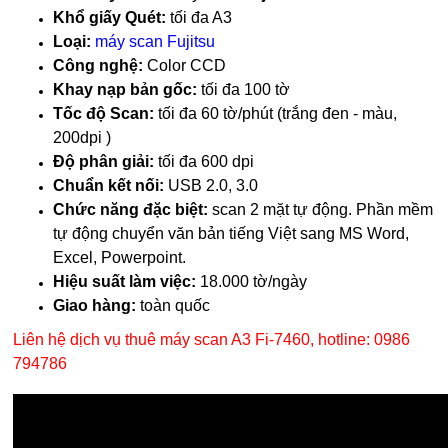
Khổ giấy Quét:
tối đa A3
Loại:
máy scan Fujitsu
Công nghệ:
Color CCD
Khay nạp bản gốc:
tối đa 100 tờ
Tốc độ Scan:
tối đa 60 tờ/phút (trắng đen - màu,
200dpi )
Độ phân giải:
tối đa 600 dpi
Chuẩn kết nối:
USB 2.0, 3.0
Chức năng đặc biệt:
scan 2 mặt tự động.
Phần mềm
t
ự động chuyển văn bản tiếng Việt sang MS Word,
Excel, Powerpoint.
Hiệu suất làm việc:
18.000 tờ/ngày
Giao hàng:
toàn quốc
​Liên hệ dịch vụ thuê máy scan A3 Fi-7460, hotline: 0986
794786