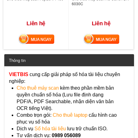
6030C
Liên hệ
Liên hệ
MUA NGAY
MUA NGAY
Thông tin
VIETBIS
cung cấp giải pháp số hóa tài liệu chuyên
nghiệp:
Cho thuê máy scan
kèm theo phần mềm bản
quyền chuẩn số hóa (Lưu file định dạng
PDF/A, PDF Searchable, nhận diện văn bản
OCR tiếng Việt).
Combo trọn gói:
Cho thuê laptop
cấu hình cao
phục vụ số hóa
Dịch vụ
Số hóa tài liệu
lưu trữ chuẩn ISO.
Tư vấn dịch vụ:
0989 056089