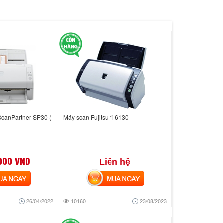
ScanPartner SP30 (
Máy scan Fujitsu fi-6130
000 VND
Liên hệ
 NGAY
MUA NGAY
26/04/2022
10160
23/08/2023