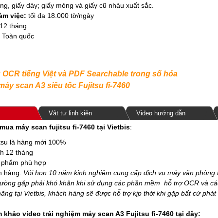
ng, giấy dày; giấy mỏng và giấy cũ nhàu xuất sắc.
àm việc:
tối đa 18.000 tờ/ngày
12 tháng
Toàn quốc
OCR tiếng Việt và
PDF Searchable trong số hóa
áy scan A3 siêu tốc Fujitsu fi-7460
Vật tư linh kiện
Video hướng dẫn
ua máy scan fujitsu fi-7460 tại Vietbis
:
tsu là hàng mới 100%
h 12 tháng
n phẩm phù hợp
n hàng:
Với hơn 10 năm kinh nghiệm cung cấp dịch vụ máy văn phòng tr
ường gặp phải khó khăn khi sử dụng các phần mềm hỗ trợ OCR và cá
hãng tại Vietbis, khách hàng sẽ được hỗ trợ kịp thời khi gặp bất cứ phát
m khảo video trải nghiệm máy scan A3 Fujitsu fi-7460 tại đây: