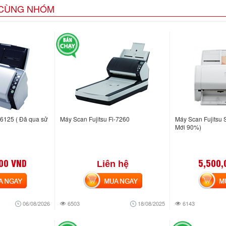
CÙNG NHÓM
-6125 ( Đã qua sử
Máy Scan Fujitsu Fi-7260
Máy Scan Fujitsu 
Mới 90%)
00 VND
5,500,
Liên hệ
NGAY
MUA NGAY
MUA
06/08/2026
6503
18/08/2025
6143