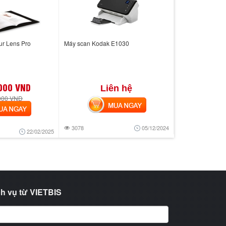
ur Lens Pro
Máy scan Kodak E1030
000 VND
Liên hệ
000 VND
MUA NGAY
 NGAY
3078
05/12/2024
22/02/2025
h vụ từ VIETBIS