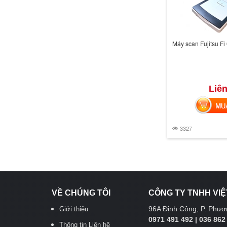
Máy scan Fujitsu Fi
Liên
MUA 
3327
VỀ CHÚNG TÔI
CÔNG TY TNHH VIỆ
96A Định Công, P. Phươn
Giới thiệu
0971 491 492 | 036 862
Thông tin Liên hệ