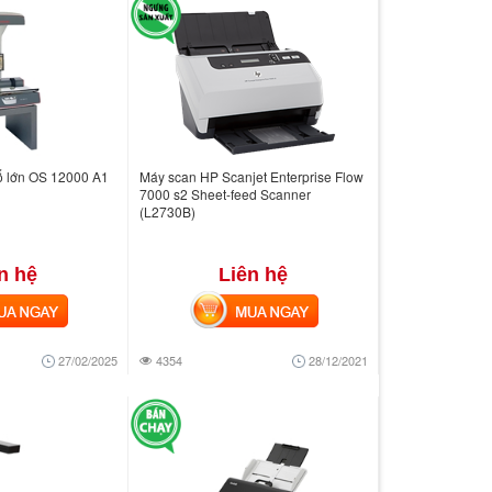
ổ lớn OS 12000 A1
Máy scan HP Scanjet Enterprise Flow
7000 s2 Sheet-feed Scanner
(L2730B)
n hệ
Liên hệ
 NGAY
MUA NGAY
27/02/2025
4354
28/12/2021