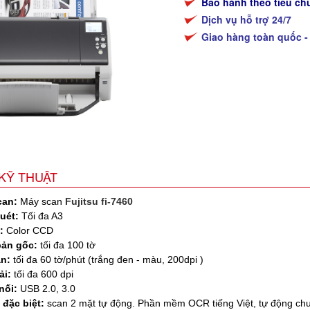
Bảo hành theo tiêu ch
Dịch vụ hỗ trợ 24/7
Giao hàng toàn quốc -
KỸ THUẬT
can:
Máy scan
Fujitsu fi-7460
uét:
Tối đa A3
:
Color CCD
bản gốc:
tối đa 100 tờ
an:
tối đa 60 tờ/phút (trắng đen - màu, 200dpi )
ải:
tối đa 600 dpi
nối:
USB 2.0, 3.0
đặc biệt:
scan 2 mặt tự động.
Phần mềm OCR tiếng Việt, t
ự động chu