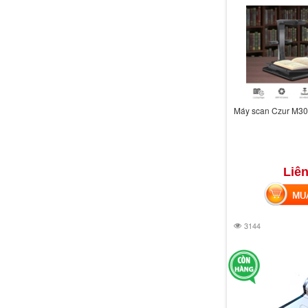
Máy scan Czur M30
Liên
MUA 
3144