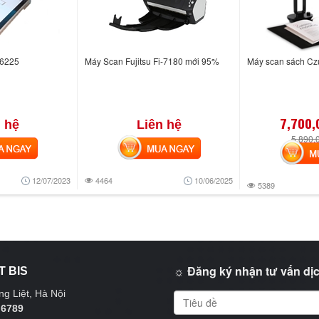
 6225
Máy Scan Fujitsu Fi-7180 mới 95%
Máy scan sách Cz
7,700,
 hệ
Liên hệ
5,890,
NGAY
MUA NGAY
MUA
12/07/2023
4464
10/06/2025
5389
☼ Đăng ký nhận tư vấn dịc
T BIS
g Liệt, Hà Nội
 6789