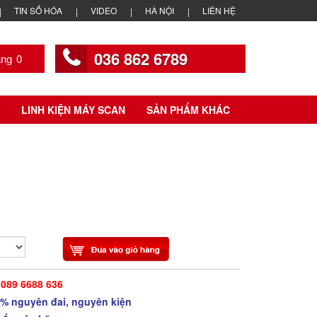
TIN SỐ HÓA
VIDEO
HÀ NỘI
LIÊN HỆ
036 862 6789
0
LINH KIỆN MÁY SCAN
SẢN PHẨM KHÁC
|
089 6688 636
% nguyên đai, nguyên kiện