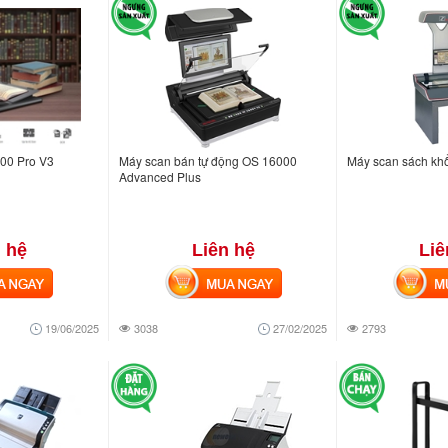
00 Pro V3
Máy scan bán tự động OS 16000
Máy scan sách kh
Advanced Plus
 hệ
Liên hệ
Liê
NGAY
MUA NGAY
MUA
19/06/2025
3038
27/02/2025
2793