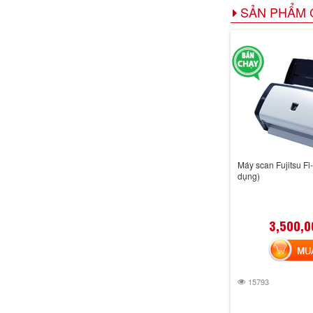
SẢN PHẨM 
Máy scan Fujitsu Fi
dụng)
3,500,0
MUA 
15793