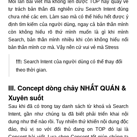
Mỗi lần bài viết mà không lên được TOP hãy quay về
tự trách bản thân đã nghiên cứu Search Intent đúng
chưa nhé các em. Làm sao mà có thể hiểu hết được ý
định tìm kiếm của người dùng, ngay cả bản thân mình
còn không hiểu rõ thứ mình muốn là gì khi mình
Search, bản thân mình nhiều khi còn không hiểu nổi
bản thân mình cơ mà. Vậy nên cứ vui vẻ mà Stress
!!!:
Search Intent của người dùng có thể thay đổi
theo thời gian.
III. Concept dòng chảy NHẤT QUÁN &
Xuyên suốt
Sau khi đã có trong tay danh sách từ khoá và Search
Intent, gần như chúng ta đã biết phải triển khai nội
dung như thế nào rồi. Tuy nhiên thứ khiến nội dung độc
đáo, thú vị so với đối thủ đang on TOP đó lại là
Concept bài viết. Lựa chọn Concept tốt giúp chúng ta