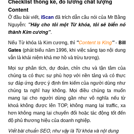
Checklist thống kê, đo lường chất lượng
Content
iScan
Ở đầu bài viết,
đã trích dẫn câu nói của Mr Bằng
"Hãy cho tôi một Từ khóa, tôi sẽ biến nó
Nguyễn:
thành Kim cương"
.
"
Content is King
"
Bill
Nếu Từ khóa là Kim cương, thì
-
Gates
(phát biểu năm 1996, khi việc sáng tạo nội dung
vẫn là khái niệm khá mơ hồ và trừu tượng).
Mọi sự phân tích, dự đoán, chỉn chu và tận tâm của
chúng ta có thực sự phù hợp với nền tảng và có thực
sự đáp ứng được ý định tìm kiếm của người dùng như
chúng ta nghĩ hay không. Mọi điều chúng ta muốn
mang lại cho người dùng gần như vô nghĩa nếu từ
khoá không được lên TOP, không mang lại traffic, xa
hơn không mang lại chuyển đổi hoặc tác động tốt đến
độ phủ thương hiệu của doanh nghiệp.
Viết bài chuẩn SEO, như vậy là Từ khóa và nội dung