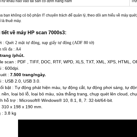
Trừ khấu hao vào tài sản cố định hàng năm
Trừ
bạn không có bộ phận IT chuyên trách để quản lý, theo dõi am hiểu về máy quét, lo
 là thuê máy.
i tiết về máy HP scan 7000s3:
t : Quét 2 mặt tự động, nạp giấy tự động (ADF 80 tờ)
 tối đa : A4
trang /phút.
ile scan : PDF , TIFF, DOC, RTF, WPD, XLS, TXT, XML, XPS, HTML, 
 : 600dpi.
uét :
7.500 trang/ngày.
i : USB 2.0, USB 3.0.
ổi bật : Tự động phát hiện màu, tự động cắt, tự động phơi sáng, tự đ
 nền, loại bỏ lỗ, loại bỏ màu, sửa thẳng trang, chụp quét lên cloud, c
 hỗ trợ : Microsoft® Windows® 10, 8.1, 8, 7: 32-bit/64-bit.
: 310 x 198 x 190 mm.
 : 3.8 kg