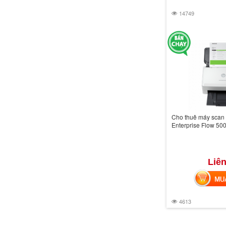
14749
Cho thuê máy scan
Enterprise Flow 50
Liên
MUA 
4613