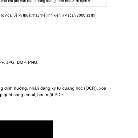
 vào chi phí vận hành hàng tháng theo hóa đơn dịch v
 ngại về kỹ thuật thay thế linh kiện HP scan 7000 s3 thì
OPF, JPG, BMP, PNG.
ộng định hướng, nhận dạng ký tự quang học (OCR), xóa
hụp quét sang email, bảo mật PDF.