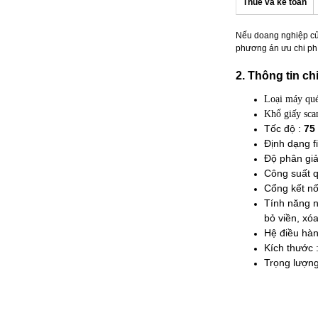
Thuế và kế toán
Nếu doang nghiệp của 
phương án ưu chi phí
2. Thông tin ch
Loại máy qué
Khổ giấy scan
Tốc độ :
75 
Định dạng f
Độ phân giải
Công suất q
Cổng kết nố
Tính năng n
bỏ viền, xóa
Hệ điều hành
Kích thước 
Trọng lượng