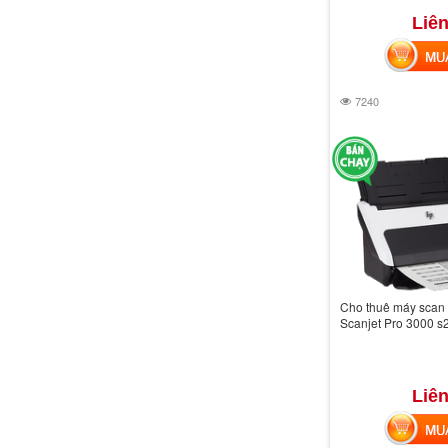
Liên
MUA 
7240
Cho thuê máy scan t
Scanjet Pro 3000 s
Liên
MUA 