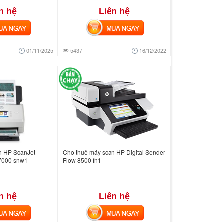
n hệ
Liên hệ
 NGAY
MUA NGAY
01/11/2025
5437
16/12/2022
n HP ScanJet
Cho thuê máy scan HP Digital Sender
N7000 snw1
Flow 8500 fn1
n hệ
Liên hệ
 NGAY
MUA NGAY