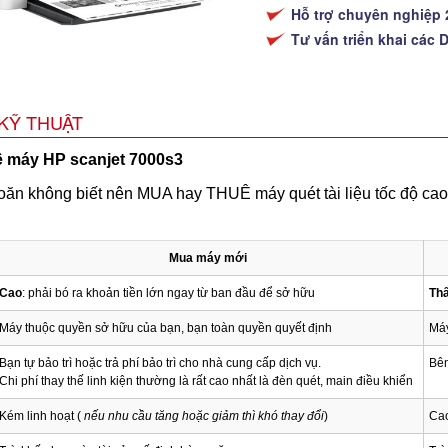
Hỗ trợ chuyên nghiệp 
Tư vấn triển khai các 
KỸ THUẬT
ê máy HP scanjet 7000s3
ăn không biết nên MUA hay THUÊ máy quét tài liệu tốc độ cao 
Mua máy mới
Cao
: phải bó ra khoản tiền lớn ngay từ ban đầu để sở hữu
Th
Máy thuộc quyền sở hữu của bạn, bạn toàn quyền quyết định
Máy
Bạn tự bảo trì hoặc trả phí bảo trì cho nhà cung cấp dịch vụ.
Bên
Chi phí thay thế linh kiện thường là rất cao nhất là đèn quét, main điều khiển
Kém linh hoạt (
nếu nhu cầu tăng hoặc giảm thì khó thay đổi
)
Cao