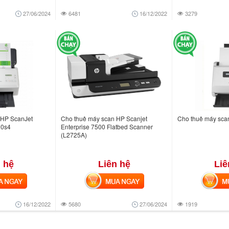
27/06/2024
6481
16/12/2022
3279
 HP ScanJet
Cho thuê máy scan HP Scanjet
Cho thuê máy sca
00s4
Enterprise 7500 Flatbed Scanner
(L2725A)
 hệ
Liên hệ
Liê
NGAY
MUA NGAY
MUA
16/12/2022
5680
27/06/2024
1919