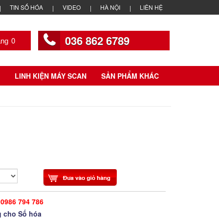
TIN SỐ HÓA
VIDEO
HÀ NỘI
LIÊN HỆ
036 862 6789
0
LINH KIỆN MÁY SCAN
SẢN PHẨM KHÁC
0986 794 786
 cho Số hóa