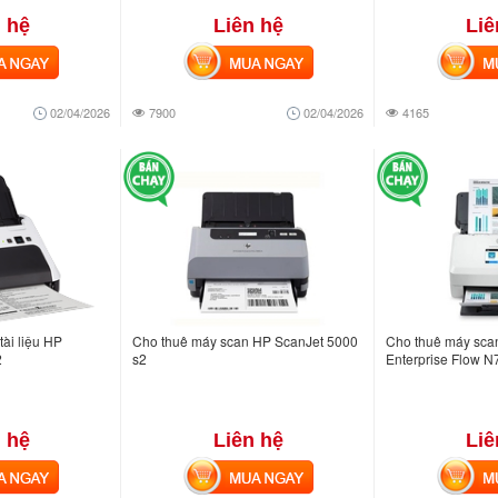
 hệ
Liên hệ
Liê
NGAY
MUA NGAY
MUA
02/04/2026
7900
02/04/2026
4165
ài liệu HP
Cho thuê máy scan HP ScanJet 5000
Cho thuê máy sca
2
s2
Enterprise Flow 
 hệ
Liên hệ
Liê
NGAY
MUA NGAY
MUA