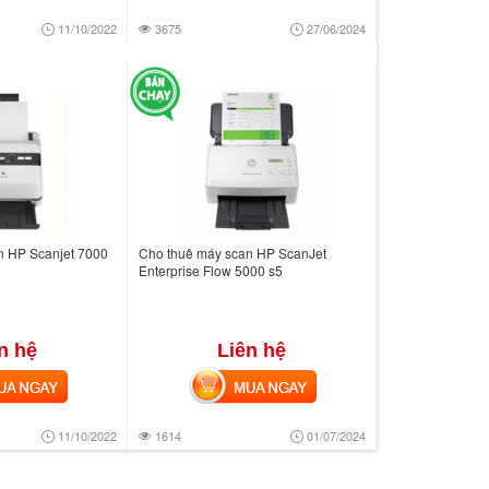
11/10/2022
3675
27/06/2024
n HP Scanjet 7000
Cho thuê máy scan HP ScanJet
Enterprise Flow 5000 s5
n hệ
Liên hệ
 NGAY
MUA NGAY
11/10/2022
1614
01/07/2024