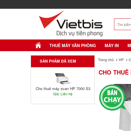
THUÊ MÁY VĂN PHÒNG
MÁY IN
M
Trang chủ
HP
C
SẢN PHẨM ĐÃ XEM
CHO THUÊ 
Cho thuê máy scan HP 7000 S3
Giá: Liên hệ