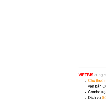
VIETBIS
cung c
Cho thuê 
văn bản OC
Combo trọ
Dịch vụ
Số