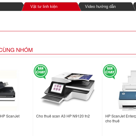
Vật tư linh kiện
Video hướng dẫn
CÙNG NHÓM
 HP ScanJet
Cho thuê scan A3 HP N9120 fn2
HP ScanJet Enter
cho thuê