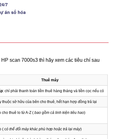
24/7
Dự án số hóa
HP scan 7000s3 thì hãy xem các tiêu chí sau
Thuê máy
ấp
: chỉ phải thanh toán tiền thuê hàng tháng và tiền cọc nếu có
 thuộc sở hữu của bên cho thuê, hết hạn hợp đồng trả lại
 cho thuê lo từ A-Z (
bao gồm cả linh kiện tiêu hao
)
 ( c
ó thể đổi máy khác phù hợp hoặc trả lại máy
)