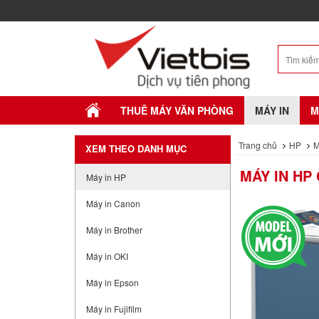
THUÊ MÁY VĂN PHÒNG
MÁY IN
M
Trang chủ
HP
M
XEM THEO DANH MỤC
MÁY IN HP
Máy in HP
Máy in Canon
Máy in Brother
Máy in OKI
Máy in Epson
Máy in Fujifilm