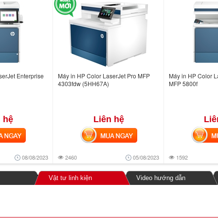
erJet Enterprise
Máy in HP Color LaserJet Pro MFP
Máy in HP Color L
4303fdw (5HH67A)
MFP 5800f
 hệ
Liên hệ
Liê
NGAY
MUA NGAY
MUA
08/08/2023
2460
05/08/2023
1592
Vật tư linh kiện
Video hướng dẫn