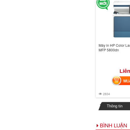
Máy in HP Color Las
MFP 5800dn
Liên
MUA 
2834
Thông tin
BÌNH LUẬN