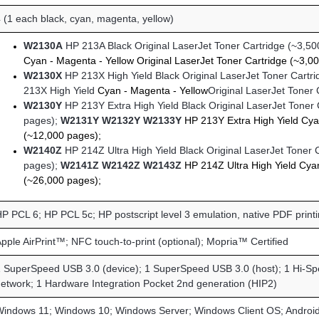
 (1 each black, cyan, magenta, yellow)
W2130A
HP 213A Black Original LaserJet Toner Cartridge (~3,5
Cyan - Magenta - Yellow Original LaserJet Toner Cartridge (~3,0
W2130X
HP 213X High Yield Black Original LaserJet Toner Cartr
213X High Yield
Cyan - Magenta - Yellow
Original LaserJet Toner 
W2130Y
HP 213Y Extra High Yield Black Original LaserJet Toner 
pages);
W2131Y W2132Y W2133Y
HP 213Y Extra High Yield
Cya
(~12,000 pages);
W2140Z
HP 214Z Ultra High Yield Black Original LaserJet Toner 
pages);
W2141Z W2142Z W2143Z
HP 214Z Ultra High Yield
Cyan
(~26,000 pages);
P PCL 6; HP PCL 5c; HP postscript level 3 emulation, native PDF printin
pple AirPrint™; NFC touch-to-print (optional); Mopria™ Certified
 SuperSpeed USB 3.0 (device); 1 SuperSpeed USB 3.0 (host); 1 Hi-Spe
etwork; 1 Hardware Integration Pocket 2nd generation (HIP2)
indows 11; Windows 10; Windows Server; Windows Client OS; Androi