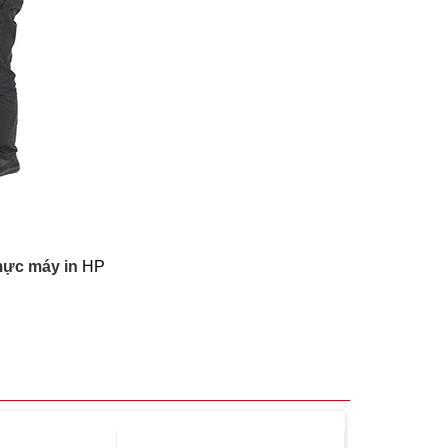
ực máy in
HP