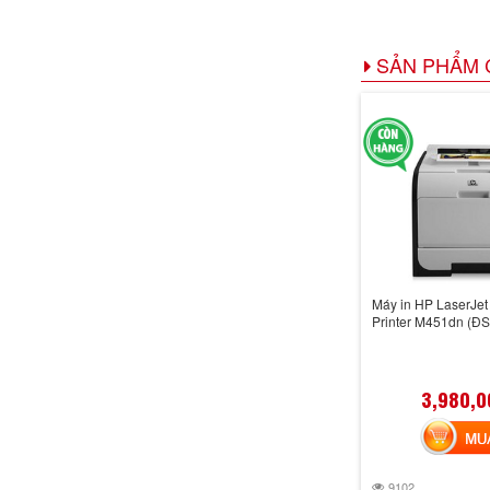
SẢN PHẨM 
Máy in HP LaserJet 
Printer M451dn (Đ
3,980,0
MUA 
9102