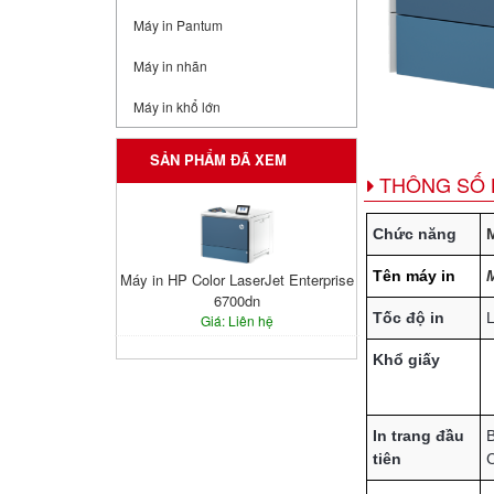
Máy in Pantum
Máy in nhãn
Máy in khổ lớn
SẢN PHẨM ĐÃ XEM
THÔNG SỐ 
Chức năng
M
Tên máy in
M
Máy in HP Color LaserJet Enterprise
6700dn
Tốc độ in
L
Giá: Liên hệ
Khổ giấy
In trang đầu
B
tiên
C