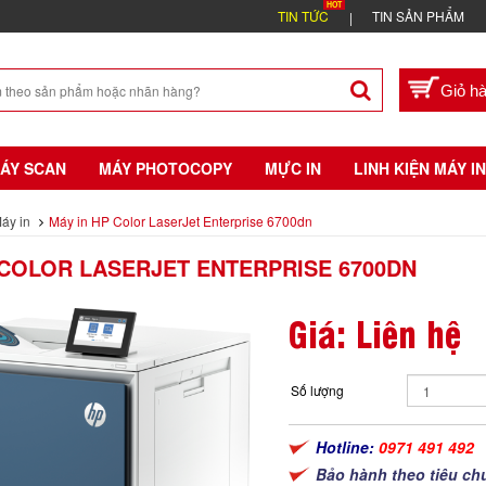
TIN TỨC
TIN SẢN PHẨM
ÁY SCAN
MÁY PHOTOCOPY
MỰC IN
LINH KIỆN MÁY IN
áy in
Máy in HP Color LaserJet Enterprise 6700dn
 COLOR LASERJET ENTERPRISE 6700DN
Giá: Liên hệ
Số lượng
Hotline:
0971 491 492
Bảo hành theo tiêu ch