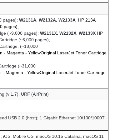
00 pages);
W2131A, W2132A, W2133A
HP 213A
00 pages);
idge (~9,000 pages);
W2131X, W2132X, W2133X
HP
Cartridge (~6,000 pages);
Cartridge, (~18,000
n - Magenta - Yellow
Original LaserJet Toner Cartridge
Cartridge (~31,000
 - Magenta - Yellow
Original LaserJet Toner Cartridge
g (v 1.7), URF (AirPrint)
ed USB 2.0 (host); 1 Gigabit Ethernet 10/100/1000T
d; iOS; Mobile OS; macOS 10.15 Catalina; macOS 11