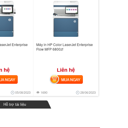
aserJet Enterprise
Máy in HP Color LaserJet Enterprise
Flow MFP 6800zf
n hệ
Liên hệ
 NGAY
MUA NGAY
05/08/2023
1690
28/06/2023
Hỗ trợ tài liệu