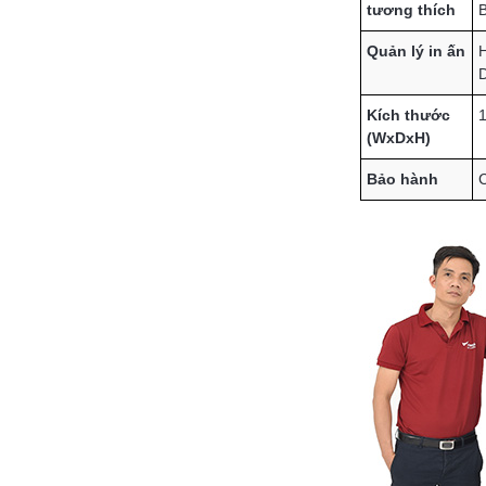
tương thích
B
Quản lý in ấn
H
D
Kích thước
1
(WxDxH)
Bảo hành
C