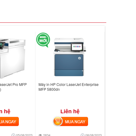
aserJet Pro MFP
Máy in HP Color LaserJet Enterprise
)
MFP 5800dn
n hệ
Liên hệ
 NGAY
MUA NGAY
05/08/2023
2834
08/08/2023