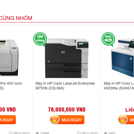
CÙNG NHÓM
Pro 400 color
Máy in HP Color LaserJet Enterprise
Máy in HP Color L
SD)
M750N (D3L08A)
4303fdw (5HH67A
00 VND
78,000,000 VND
Liê
NGAY
MUA NGAY
MUA
28/01/2022
10998
08/11/2022
2460