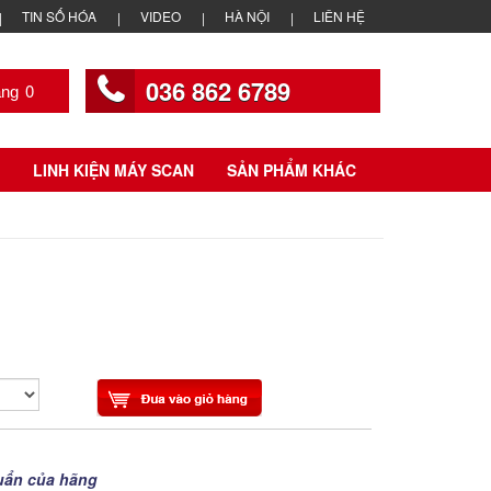
TIN SỐ HÓA
VIDEO
HÀ NỘI
LIÊN HỆ
036 862 6789
0
LINH KIỆN MÁY SCAN
SẢN PHẨM KHÁC
uẩn của hãng