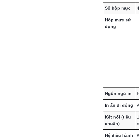
Số hộp mực
4
Hộp mực sử
dụng
Ngôn ngữ in
H
In ấn di động
A
Kết nối (tiêu
1
chuẩn)
n
Hệ điều hành
W