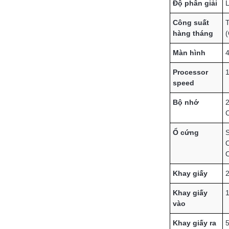
Độ phân giải
L
Công suất
T
hàng tháng
(
Màn hình
4
Processor
1
speed
Bộ nhớ
2
C
Ổ cứng
S
O
O
Khay giấy
2
Khay giấy
1
vào
Khay giấy ra
5