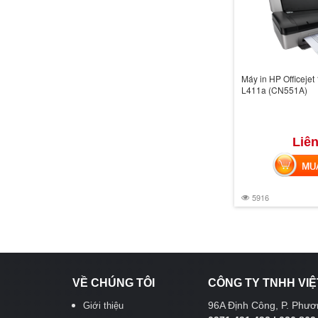
Máy in HP Officejet 
L411a (CN551A)
Liên
MUA 
5916
VỀ CHÚNG TÔI
CÔNG TY TNHH VIỆ
96A Định Công, P. Phươn
Giới thiệu