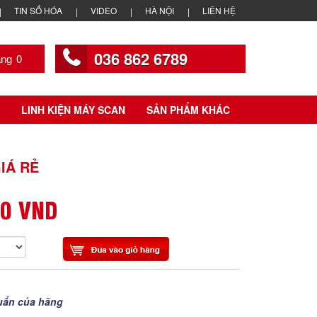
TIN SỐ HÓA
VIDEO
HÀ NỘI
LIÊN HỆ
036 862 6789
0
LINH KIỆN MÁY SCAN
SẢN PHẨM KHÁC
IÁ RẺ
00 VND
uẩn của hãng