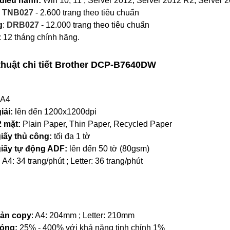
 điều hành:
Win 10, 11 ; Server 2012, Server 2012 R2, Server 
:
TNB027
- 2.600 trang theo tiêu chuẩn
g
:
DRB027
- 12.000 trang theo tiêu chuẩn
: 12 tháng chính hãng.
huật chi tiết Brother
DCP-B7640DW
A4
iải:
lên đến 1200x1200dpi
2 mặt:
Plain Paper, Thin Paper, Recycled Paper
iấy thủ công:
tối đa 1 tờ
iấy tự động ADF:
lên đến 50 tờ (80gsm)
:
A4: 34 trang/phút ; Letter: 36 trang/phút
bản copy
: A4: 204mm ; Letter: 210mm
óng:
25% - 400% với khả năng tinh chỉnh 1%