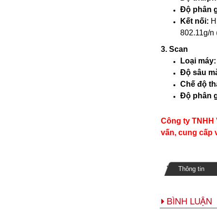
Độ phân g
Kết nối:
H
802.11g/n 
3. Scan
Loại máy
Độ sâu m
Chế độ t
Độ phân g
Công ty TNHH V
vấn, cung cấp 
Thông tin
BÌNH LUẬN