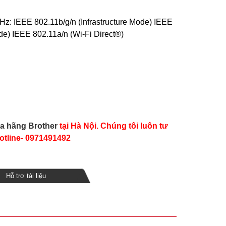
z: IEEE 802.11b/g/n (Infrastructure Mode) IEEE
ode) IEEE 802.11a/n (Wi-Fi Direct®)
ủa hãng Brother
tại Hà Nội. Chúng tôi luôn tư
otline- 0971491492
Hỗ trợ tài liệu