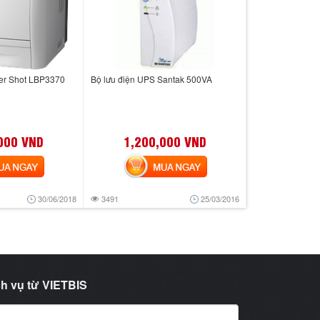
er Shot LBP3370
Bộ lưu điện UPS Santak 500VA
000 VND
1,200,000 VND
 NGAY
MUA NGAY
30/06/2018
3491
25/03/2016
h vụ từ VIETBIS