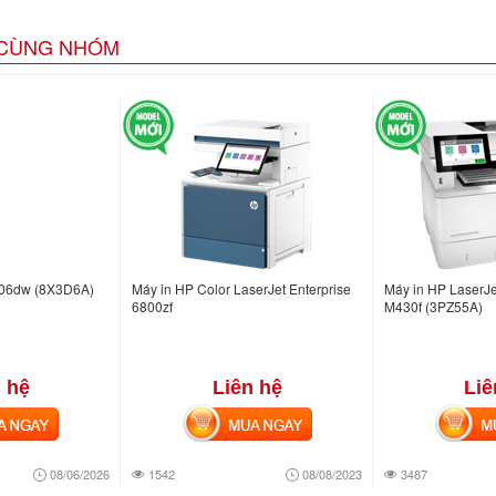
CÙNG NHÓM
006dw (8X3D6A)
Máy in HP Color LaserJet Enterprise
Máy in HP LaserJe
6800zf
M430f (3PZ55A)
 hệ
Liên hệ
Liê
NGAY
MUA NGAY
MUA
08/06/2026
1542
08/08/2023
3487