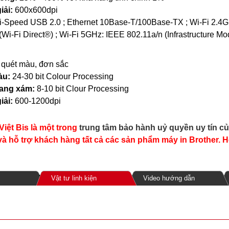
iải:
600x600dpi
i-Speed USB 2.0 ; Ethernet 10Base-T/100Base-TX ; Wi-Fi 2.4GH
(Wi-Fi Direct®) ; Wi-Fi 5GHz: IEEE 802.11a/n (Infrastructure M
:
quét màu, đơn sắc
àu:
24-30 bit Colour Processing
hang xám:
8-10 bit Clour Processing
iải:
600-1200dpi
iệt Bis là một trong
trung tâm bảo hành uỷ quyền uy tín c
và hỗ trợ khách hàng tất cả các sản phẩm máy in Brother. H
Vật tư linh kiện
Video hướng dẫn