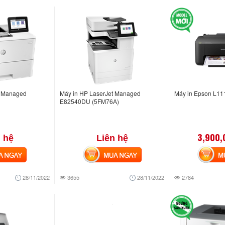
t Managed
Máy in HP LaserJet Managed
Máy in Epson L11
E82540DU (5FM76A)
3,900,
 hệ
Liên hệ
NGAY
MUA NGAY
MUA
28/11/2022
3655
28/11/2022
2784