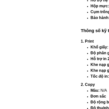
Hỗ trợ hệ
Hộp mực
Cụm trốn
Bảo hành
Thông số kỹ t
1. Print
Khổ giấy:
Độ phân g
Hỗ trợ in 
Khe nạp g
Khe nạp g
Tốc độ in
2. Copy
Màu:
N/A
Đơn sắc
Độ rộng 
Độ thu/ph