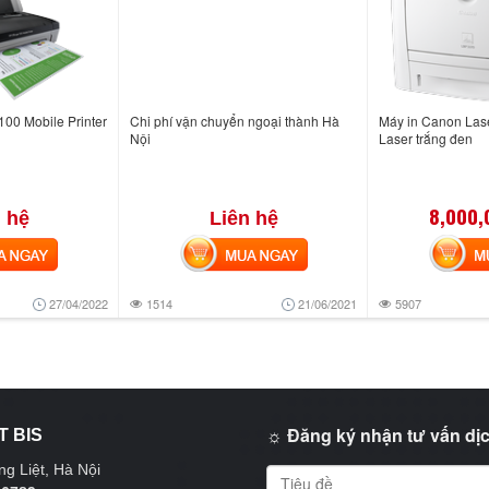
100 Mobile Printer
Chi phí vận chuyển ngoại thành Hà
Máy in Canon Las
Nội
Laser trắng đen
8,000,
 hệ
Liên hệ
NGAY
MUA NGAY
MUA
27/04/2022
1514
21/06/2021
5907
☼ Đăng ký nhận tư vấn dịc
T BIS
g Liệt, Hà Nội