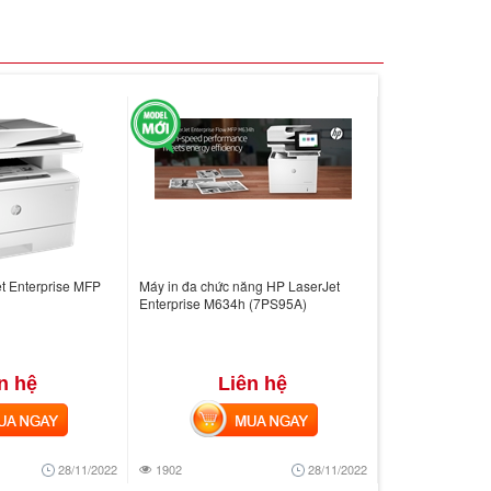
t Enterprise MFP
Máy in đa chức năng HP LaserJet
Enterprise M634h (7PS95A)
n hệ
Liên hệ
 NGAY
MUA NGAY
28/11/2022
1902
28/11/2022