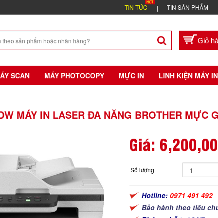
TIN TỨC
TIN SẢN PHẨM
ÁY SCAN
MÁY PHOTOCOPY
MỰC IN
LINH KIỆN MÁY IN
DW MÁY IN LASER ĐA NĂNG BROTHER MỰC G
Giá:
6,200,0
Số lượng
Hotline:
0971 491 492
Bảo hành theo tiêu ch