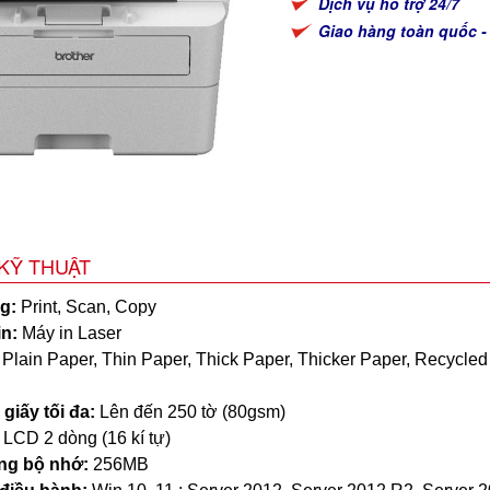
Dịch vụ hỗ trợ 24/7
Giao hàng toàn quốc -
KỸ THUẬT
g:
Print, Scan, Copy
in:
Máy in Laser
Plain Paper, Thin Paper, Thick Paper, Thicker Paper, Recycled
giấy tối đa:
Lên đến 250 tờ (80gsm)
:
LCD 2 dòng (16 kí tự)
ng bộ nhớ:
256MB