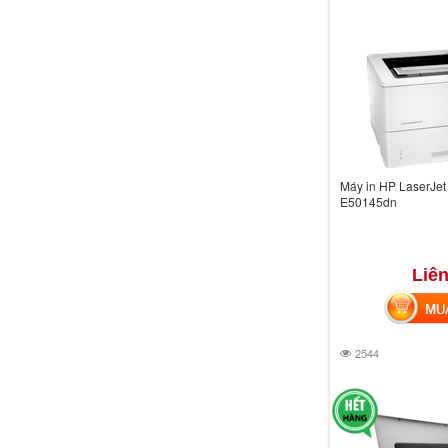
Máy in HP LaserJe
E50145dn
Liên
MUA 
2544