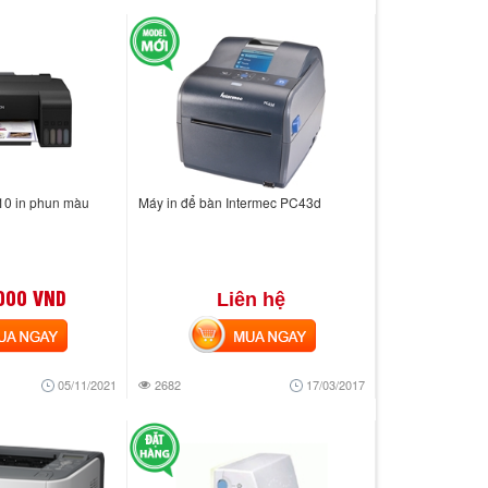
10 in phun màu
Máy in để bàn Intermec PC43d
000 VND
Liên hệ
 NGAY
MUA NGAY
05/11/2021
2682
17/03/2017