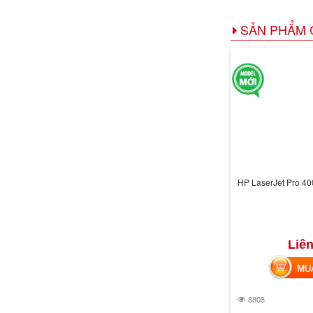
SẢN PHẨM 
HP LaserJet Pro 4
Liên
MUA 
8808