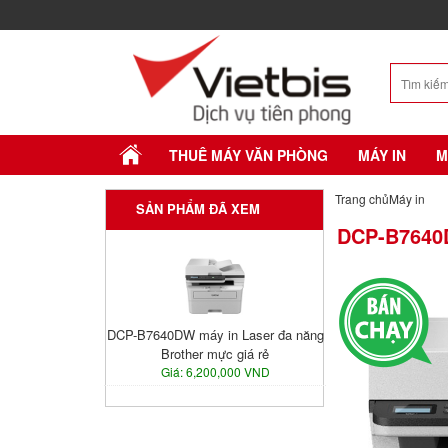
THUÊ MÁY VĂN PHÒNG
MÁY IN
M
Trang chủ
Máy in
SẢN PHẨM ĐÃ XEM
DCP-B7640
DCP-B7640DW máy in Laser đa năng
Brother mực giá rẻ
Giá: 6,200,000 VND