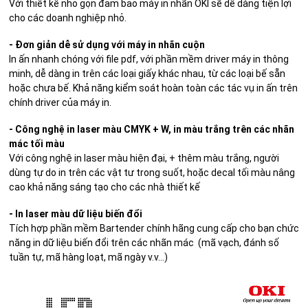
Với thiết kế nhỏ gọn đảm bảo máy in nhãn OKI sẽ dễ dàng tiện lợi
cho các doanh nghiệp nhỏ.
- Đơn giản dễ sử dụng với máy in nhãn cuộn
In ấn nhanh chóng với file pdf, với phần mềm driver máy in thông
minh, dễ dàng in trên các loại giấy khác nhau, từ các loại bế sẵn
hoặc chưa bế. Khả năng kiểm soát hoàn toàn các tác vụ in ấn trên
chính driver của máy in.
- Công nghệ in laser màu CMYK + W, in màu trắng trên các nhãn
mác tối màu
Với công nghệ in laser màu hiện đại, + thêm màu trắng, người
dùng tự do in trên các vật tư trong suốt, hoặc decal tối màu nâng
cao khả năng sáng tạo cho các nhà thiết kế
- In laser màu dữ liệu biến đổi
Tích hợp phần mềm Bartender chính hãng cung cấp cho bạn chức
năng in dữ liệu biến đổi trên các nhãn mác (mã vạch, đánh số
tuần tự, mã hàng loạt, mã ngày v.v...)