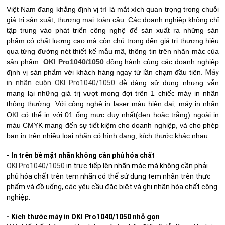
Việt Nam đang khẳng định vị trí là mắt xích quan trọng trong chuỗi
giá trị sản xuất, thương mại toàn cầu. Các doanh nghiệp không chỉ
tập trung vào phát triển công nghệ để sản xuất ra những sản
phẩm có chất lượng cao mà còn chú trọng đến giá trị thương hiệu
qua từng đường nét thiết kế mẫu mã, thông tin trên nhãn mác của
sản phẩm.
OKI Pro1040/1050
đồng hành cùng các doanh nghiệp
định vị sản phẩm với khách hàng ngay từ lần chạm đầu tiên.
Máy
in nhãn cuộn OKI Pro1040/1050
dễ dàng sử dụng nhưng vẫn
mang lại những giá trị vượt mong đợi trên 1 chiếc máy in nhãn
thông thường. Với công nghệ in laser màu hiện đại, máy in nhãn
OKI có thể in với 01 ống mực duy nhất(đen hoặc trắng) ngoài in
màu CMYK mang đến sự tiết kiệm cho doanh nghiệp, và cho phép
bạn in trên nhiều loại nhãn có hình dạng, kích thước khác nhau.
- In trên bề mặt nhãn không cần phủ hóa chất
OKI Pro1040/1050
in trực tiếp lên nhãn mác mà không cần phải
phủ hóa chất trên tem nhãn có thể sử dụng tem nhãn trên thực
phẩm và đồ uống, các yêu cầu đặc biệt và ghi nhãn hóa chất công
nghiệp.
- Kích thước máy in OKI Pro1040/1050 nhỏ gọn