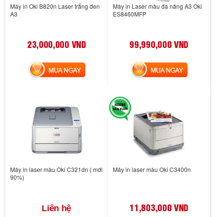
Máy in Oki B820n Laser trắng đen
Máy in Laser màu đa năng A3 Oki
A3
ES8460MFP
23,000,000 VND
99,990,000 VND
MUA NGAY
MUA NGAY
Máy in laser màu Oki C321dn ( mới
Máy in laser màu Oki C3400n
90%)
11,803,000 VND
Liên hệ