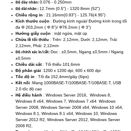
0.076 - 0.250mm
Độ dày nhãn:
12.7mm (0.5") - 1320.8mm (52")
Độ dài nhãn :
Chiều rộng in
: 21.16mm(0.83") - 125.76(4.95")
Kích thước cuộn
: Đường kính ngoài/ Đường kính trong tối
đa Φ 203,2mm ( Φ 8”)/ Φ76.2mm ( Φ 3”)
Hướng giấy cuộn
: mặt ngửa, mặt úp
Chừa lề tối thiểu
: Trên: 2,12mm, Dưới: 2,12mm, Trái:
2,12mm, Phải: 2,12mm
Dọc : ±0,5mm, Ngang ±0,5mm / Ngang
Độ chính xác in/cắt:
±0,5mm
Chiều dài cắt
: Tối thiểu 101,6mm
Độ phân giải
:1200 x 1200 dpi, 600 x 600 dpi
Tốc độ in
: Tối đa 152,4mm/giây (6ips)
Kết nối
:Mạng 1000BASE-T/100BASE-T/10BASE-T, USB
2.0 tốc độ cao
Hệ điều hành
: Windows Server 2016, Windows 8,
Windows 8 x64, Windows 7, Windows 7 x64 Windows
Server 2008, Windows Server 2008 x64, Windows 10 x64,
Windows 8.1, Windows 8.1 x64, Windows 10, Windows
Server 2012 R2, Windows Server 2012, Windows Server
2008 R2,