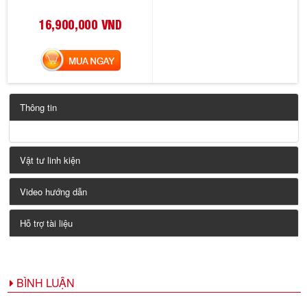
16,900,000 VND
MUA NGAY
Thông tin
Vật tư linh kiện
Video hướng dẫn
Hỗ trợ tài liệu
BÌNH LUẬN