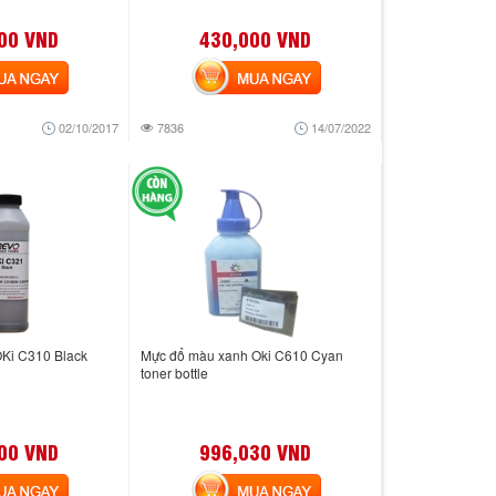
00 VND
430,000 VND
 NGAY
MUA NGAY
02/10/2017
7836
14/07/2022
Ki C310 Black
Mực đổ màu xanh Oki C610 Cyan
toner bottle
00 VND
996,030 VND
 NGAY
MUA NGAY