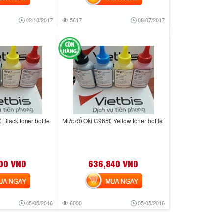
02/10/2017
5617
08/07/2017
Black toner bottle
Mực đổ Oki C9650 Yellow toner bottle
00 VND
636,840 VND
 NGAY
MUA NGAY
05/05/2016
6000
05/05/2016