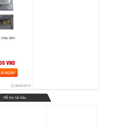
- màu đen
00 VND
 NGAY
28/02/2019
Hỗ trợ tài liệu