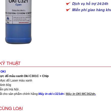
Dịch vụ hỗ trợ 24/24h
Miễn phí giao hàng kh
KỸ THUẬT
 OKI
ực đổ màu xanh Oki C301C + Chip
 Mực đổ Laser màu xanh
Bình 60g
ễn phí Hà Nội .
ất cho sản phẩm chính hãng:
Máy in oki c321dn
/
Máy in OKI MC362dn
,
CÙNG LOẠI