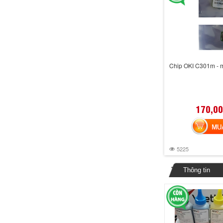
Chip OKI C301m - 
170,00
MUA 
5225
Thông tin