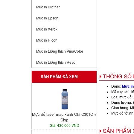
Mực in Brother
Mực in Epson
Mực in Xerox
Mực in Ricoh
Mực in tương thích VinaColor
Mực in tương thích Revo
THÔNG SỐ 
SẢN PHẨM ĐÃ XEM
Dòng:
Mực in
Mã mực đổ:
M
Loại mực đổ:
Dung lượng: 
Giao hàng: Mi
Mực đổ laser màu xanh Oki C301C +
Mực đổ tốt nh
Chip
Giá: 430,000 VND
SẢN PHẨM 