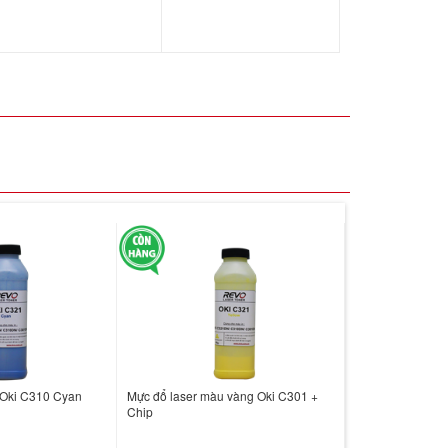
Oki C310 Cyan
Mực đổ laser màu vàng Oki C301 +
Chip