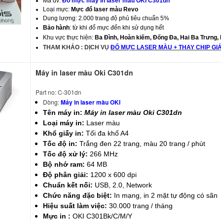
Mã dv:
Đổ mực máy in
laser màu
OKI C301dn
Loại mực:
Mực đổ laser màu Revo
Dung lượng: 2.000 trang độ phủ tiêu chuẩn 5%
Bảo hành
:
từ khi đổ mực đến khi sử dụng hết
Khu vực thực hiện:
Ba Đình, Hoàn kiếm, Đống Đa, Hai Ba Trưng,
THAM KHẢO : DỊCH VỤ
ĐỔ MỰC LASER MÀU + THAY CHIP GI
Máy in laser màu Oki C301dn
Part no: C-301dn
Dòng:
Máy in laser màu OKI
Tên máy in:
Máy in laser màu Oki C301dn
Loại máy in:
Laser màu
Khổ giấy in:
Tối đa khổ A4
Tốc độ in:
Trắng đen 22 trang, màu 20 trang / phút
Tốc độ xử lý:
266 MHz
Bộ nhớ ram:
64 MB
Độ phân giải:
1200 x 600 dpi
Chuẩn kết nối:
USB, 2.0, Network
Chức năng đặc biệt:
In mạng, in 2 mặt tự động có sãn
Hiệu suất làm việc:
30.000 trang / tháng
Mực in :
OKI
C301Bk/C/M/Y