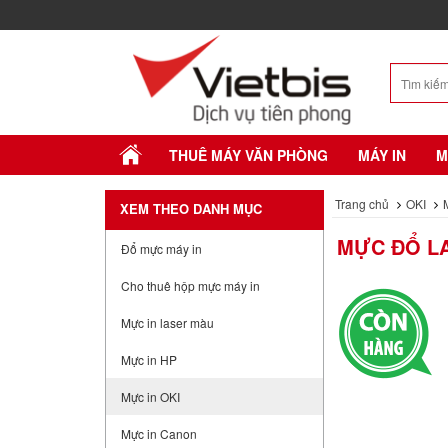
THUÊ MÁY VĂN PHÒNG
MÁY IN
M
Trang chủ
OKI
XEM THEO DANH MỤC
MỰC ĐỔ LA
Đổ mực máy in
Cho thuê hộp mực máy in
Mực in laser màu
Mực in HP
Mực in OKI
Mực in Canon