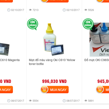
02/10/2017
7213
02/10/2017
5526
 C610 Magenta
Mực đổ màu vàng Oki C610 Yellow
Đổ mực OKI C9650 
toner bottle
0 VND
996,030 VND
945,0
NGAY
MUA NGAY
MUA
08/07/2017
5554
08/07/2017
5891