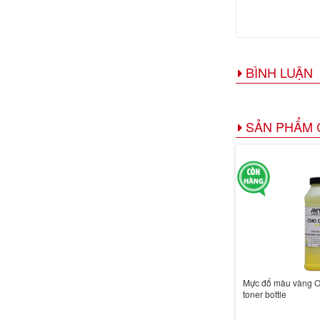
BÌNH LUẬN
SẢN PHẨM 
Mực đổ màu vàng O
toner bottle