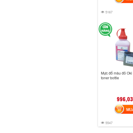
5167
Mực đổ màu đỏ Oki
toner bottle
996,03
MUA 
5547