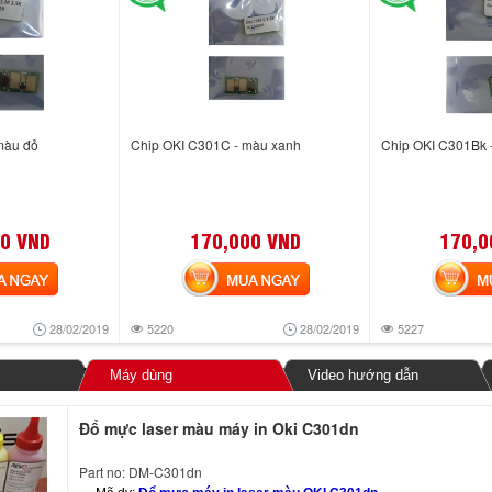
màu đỏ
Chip OKI C301C - màu xanh
Chip OKI C301Bk 
0 VND
170,000 VND
170,0
NGAY
MUA NGAY
MUA
28/02/2019
5220
28/02/2019
5227
Máy dùng
Video hướng dẫn
Đổ mực laser màu máy in Oki C301dn
Part no: DM-C301dn