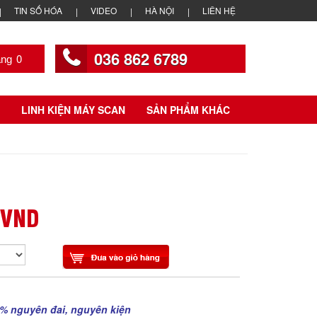
TIN SỐ HÓA
VIDEO
HÀ NỘI
LIÊN HỆ
036 862 6789
0
LINH KIỆN MÁY SCAN
SẢN PHẨM KHÁC
 VND
% nguyên đai, nguyên kiện