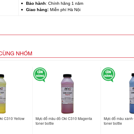
Bảo hành
: Chính hãng 1 năm
Giao hàng:
Miễn phí Hà Nội
CÙNG NHÓM
ki C310 Yellow
Mực đổ màu đỏ Oki C310 Magenta
Mực đổ màu xanh 
toner bottle
toner bottle