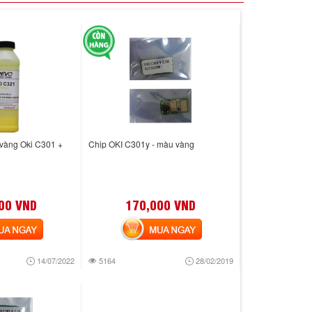
 vàng Oki C301 +
Chip OKI C301y - màu vàng
00 VND
170,000 VND
 NGAY
MUA NGAY
14/07/2022
5164
28/02/2019