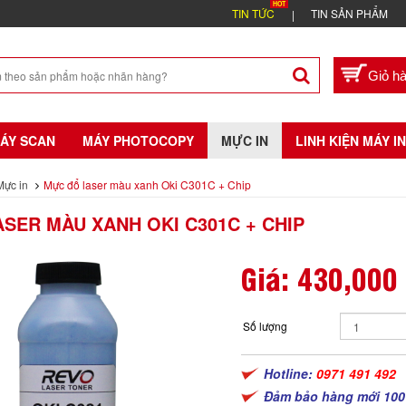
TIN TỨC
TIN SẢN PHẨM
ÁY SCAN
MÁY PHOTOCOPY
MỰC IN
LINH KIỆN MÁY IN
Mực in
Mực đổ laser màu xanh Oki C301C + Chip
SER MÀU XANH OKI C301C + CHIP
Giá:
430,000
Số lượng
Hotline:
0971 491 492
Đảm bảo hàng mới 100