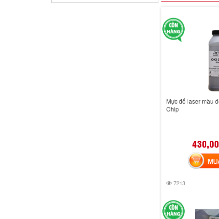
Mực đổ laser màu đ
Chip
430,00
MUA 
7213