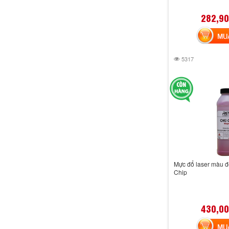
282,90
MUA 
5317
Mực đổ laser màu 
Chip
430,00
MUA 