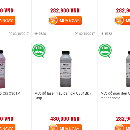
0 VND
282,900 VND
282,9
NGAY
MUA NGAY
MUA
02/10/2017
5626
02/10/2017
5382
đỏ Oki C301M +
Mực đổ laser màu đen oki C301Bk +
Mực đổ màu đen O
Chip
tonner bottle
0 VND
430,000 VND
282,9
NGAY
MUA NGAY
MUA