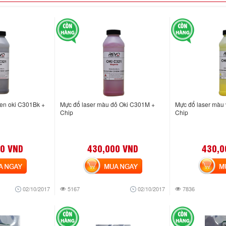
en oki C301Bk +
Mực đổ laser màu đỏ Oki C301M +
Mực đổ laser màu
Chip
Chip
0 VND
430,000 VND
430,0
NGAY
MUA NGAY
MUA
02/10/2017
5167
02/10/2017
7836