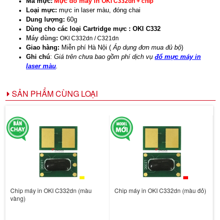
Mã mực:
Mực đổ máy in
OKI C332dn + chip
Loại mực:
mực in laser màu, đóng chai
Dung lượng:
60g
Dùng cho các loại Cartridge mực : OKI C332
Máy dùng
:
OKI C332dn / C321dn
Giao hàng:
Miễn phí Hà Nội (
Áp dụng đơn mua đủ bộ
)
Ghi chú
:
Giá trên chưa bao gồm phí dịch vụ
đổ mực máy in
laser màu
.
SẢN PHẨM CÙNG LOẠI
Chip máy in OKI C332dn (màu
Chip máy in OKI C332dn (màu đỏ)
vàng)