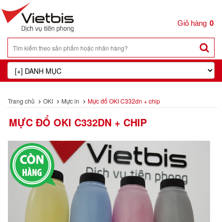
0
Trang chủ
OKI
Mực in
Mực đổ OKI C332dn + chip
MỰC ĐỔ OKI C332DN + CHIP