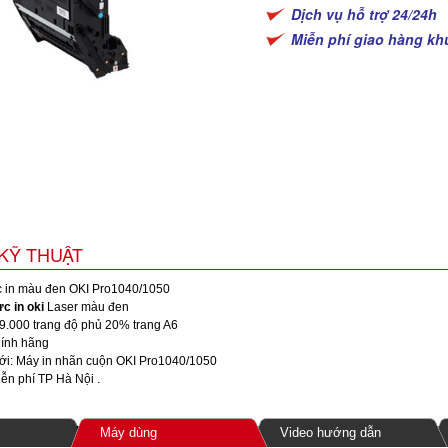
Dịch vụ hỗ trợ 24/24h
Miễn phí giao hàng kh
KỸ THUẬT
 in màu đen OKI Pro1040/1050
c in oki
Laser màu đen
9.000 trang độ phủ 20% trang A6
ính hãng
ới: Máy in nhãn cuộn OKI Pro1040/1050
ễn phí TP Hà Nội .
Máy dùng
Video hướng dẫn