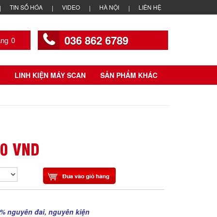
TIN SỐ HÓA
VIDEO
HÀ NỘI
LIÊN HỆ
036 862 6789
0
LINH KIỆN MÁY SCAN
SẢN PHẨM KHÁC
00 VND
% nguyên đai, nguyên kiện