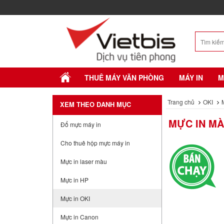
THUÊ MÁY VĂN PHÒNG
MÁY IN
M
Trang chủ
OKI
XEM THEO DANH MỤC
MỰC IN MÀ
Đổ mực máy in
Cho thuê hộp mực máy in
Mực in laser màu
Mực in HP
Mực in OKI
Mực in Canon