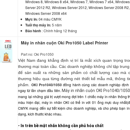
Windows 8, Windows 8 x64, Windows 7, Windows 7 x64, Windows
Server 2012 R2, Windows Server 2012, Windows Server 2008 R2,
Windows Server 2008 x64
Mực in:
04 màu CMYK
Tuổi thọ máy in:
5 năm
Bảo hành
: Chính hãng 12 tháng
Máy in nhãn cuộn Oki Pro1050 Label Printer
Part no: Oki Pro1050
Việt Nam đang khẳng định vị trí là mắt xích quan trọng tron
thương mại toàn cầu. Các doanh nghiệp không chỉ tập trung
để sản xuất ra những sản phẩm có chất lượng cao mà cò
thương hiệu qua từng đường nét thiết kế mẫu mã, thông t
OKI Pro1040/1050
đồng hành cùng các doanh nghiệp định 
phẩm.
ngay từ lần chạm đầu tiên.
Máy in nhãn cuộn OKI Pro1040/1050
mang lại những giá trị vượt mong đợi trên 1 chiếc máy in nhãn thông t
màu hiện đại, máy in nhãn OKI có thể in với 01 ống mực duy nhất(
CMYK mang đến sự tiết kiệm cho doanh nghiệp, và cho phép bạn in 
dạng, kích thước khác nhau.
- In trên bề mặt nhãn không cần phủ hóa chất