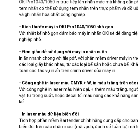
OKI Pro1040/1050
in trực tiếp lên nhãn mác mà không cần p
tem nhãn có thể sử dụng tem nhãn trên thực phẩm và đồ uố
và ghi nhãn hóa chất công nghiệp.
- Kích thước máy in OKI Pro1040/1050 nhỏ gọn
Với thiết kế nhỏ gọn đảm bảo máy in nhãn OKI sẽ dễ dàng tiệ
nghiệp nhỏ.
- Đơn giản dễ sử dụng với máy in nhãn cuộn
In ấn nhanh chóng với file pdf, với phần mềm driver máy in th
các loại giấy khác nhau, từ các loại bế sẵn hoặc chưa bế. K
toàn các tác vụ in ấn trên chính driver của máy in.
- Công nghệ in laser màu CMYK + W, in màu trắng trên các
Với công nghệ in laser màu hiện đại, + thêm màu trắng, ngườ
vật tư trong suốt, hoặc decal tối màu nâng cao khả năng sán
kế
- In laser màu dữ liệu biến đổi
Tích hợp phần mềm Bartender chính hãng cung cấp cho bạn 
biến đổi trên các nhãn mác (mã vạch, đánh số tuần tự, mã hàn