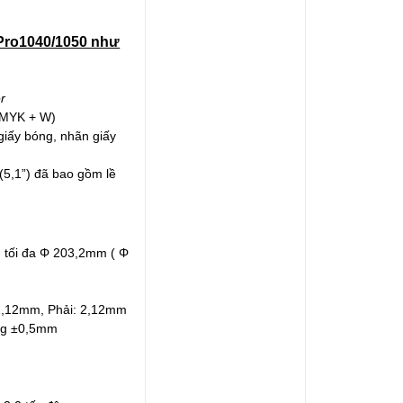
 Pro1040/1050 như
r
CMYK + W)
giấy bóng, nhãn giấy
(5,1”) đã bao gồm lề
g tối đa Φ 203,2mm ( Φ
 2,12mm, Phải: 2,12mm
ng ±0,5mm