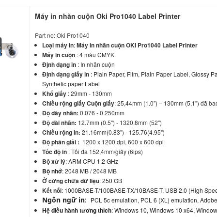
Máy in nhãn cuộn Oki Pro1040 Label Printer
Part no: Oki Pro1040
Loại máy in
:
Máy in nhãn cuộn OKI Pro1040 Label Printer
Máy in cuộn
: 4 màu CMYK
Định dạng in
: In nhãn cuộn
Định dạng giấy in
:
Plain Paper, Film, Plain Paper Label, Glossy P
Synthetic paper Label
Khổ giấy
: 29mm - 130mm
Chiều rộng giấy Cuộn giấy
: 25,44mm (1.0”) – 130mm (5,1”) đã ba
Độ dày nhãn:
0.076 - 0.250mm
Độ dài nhãn:
12.7mm (0.5") - 1320.8mm (52")
Chiều rộng
in:
21.16mm(0.83") - 125.76(4.95")
Độ phân giải :
1200 x 1200 dpi, 600 x 600 dpi
Tốc độ in
: Tối đa 152,4mm/giây (6ips)
Bộ xử lý
:
ARM CPU 1.2 GHz
Bộ nhớ
: 2048 MB / 2048 MB
Ở cứng chứa dữ liệu
:
250 GB
Kết nối
:
1000BASE-T/100BASE-TX/10BASE-T, USB 2.0 (High Spe
Ngôn ngữ in
:
PCL 5c emulation, PCL 6 (XL) emulation, Adobe
Hệ điều hành tương thích
: Windows 10, Windows 10 x64, Windows