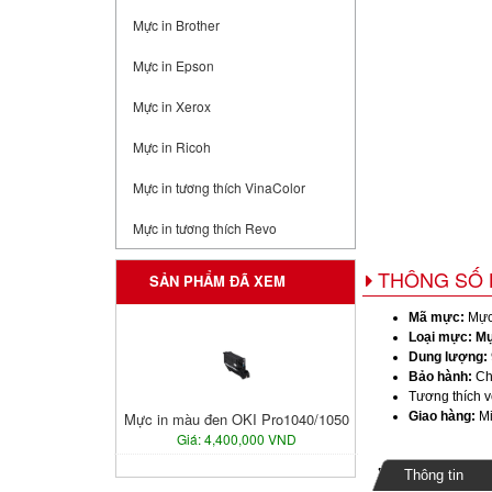
Mực in Brother
Mực in Epson
Mực in Xerox
Mực in Ricoh
Mực in tương thích VinaColor
Mực in tương thích Revo
THÔNG SỐ 
SẢN PHẨM ĐÃ XEM
Mã mực:
Mực
Loại mực:
Mự
Dung lượng:
Bảo hành:
Ch
Tương thích v
Mực in màu đen OKI Pro1040/1050
Giao hàng:
Mi
Giá: 4,400,000 VND
Thông tin