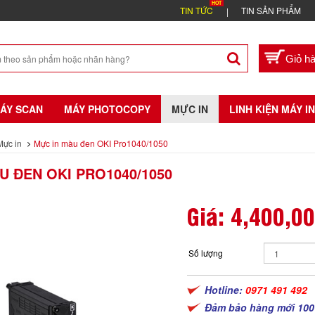
TIN TỨC
TIN SẢN PHẨM
ÁY SCAN
MÁY PHOTOCOPY
MỰC IN
LINH KIỆN MÁY IN
Mực in
Mực in màu đen OKI Pro1040/1050
U ĐEN OKI PRO1040/1050
Giá:
4,400,0
Số lượng
Hotline:
0971 491 492
Đảm bảo hàng mới 100