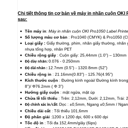
Chi tiết thông tin cơ bản về máy in nhãn cuộn OKI
sau:
Tên máy in
:
Máy in nhãn cuộn OKI Pro1050 Label Printe
Số lượng màu cơ bản
: Pro1040 (CMYK) & Pro1050 (
Loại giấy :
Giấy thường, phim, nhãn giấy thường, nhãn 
nhựa tổng hợp, nhãn PET
Chiều rộng giấy
: Cuộn giấy: 25,44mm (1.0”) – 130mm 
0.076 - 0.250mm
Độ dày nhãn:
12.7mm (0.5") - 1320.8mm (52")
Độ dài nhãn :
Chiều rộng in
: 21.16mm(0.83") - 125.76(4.95")
Kích thước cuộn
: Đường kính ngoài/ Đường kính tron
8”)/ Φ76.2mm ( Φ 3”)
Hướng giấy cuộn
: mặt ngửa, mặt úp
Chừa lề tối thiểu
: Trên: 2,12mm, Dưới: 2,12mm, Trái:
Dọc : ±0,5mm, Ngang ±0,5mm / Nga
Độ chính xác in/cắt:
Chiều dài cắt
: Tối thiểu 101,6mm
Độ phân giải
:1200 x 1200 dpi, 600 x 600 dpi
Tốc độ in
: Tối đa 152,4mm/giây (6ips)