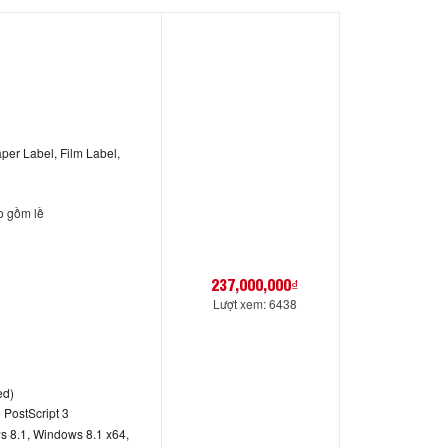
aper Label, Film Label,
o gồm lề
237,000,000₫
Lượt xem: 6438
ed)
 PostScript 3
 8.1, Windows 8.1 x64,