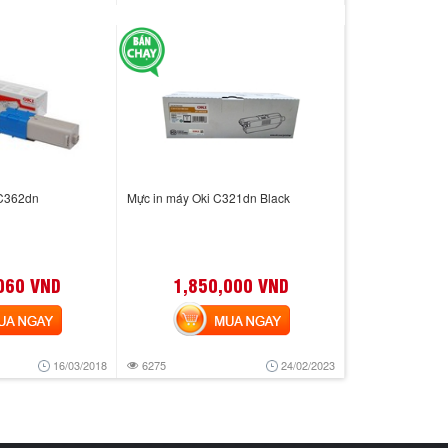
MC362dn
Mực in máy Oki C321dn Black
060 VND
1,850,000 VND
 NGAY
MUA NGAY
16/03/2018
6275
24/02/2023