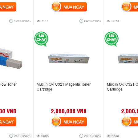
NGAY
MUA NGAY
MUA
12/06/2026
7111
24/02/2023
6873
llow Toner
Mực in Oki C321 Magenta Toner
Mực in Oki C321 
Cartridge
Cartridge
00 VND
2,000,000 VND
2,000,
NGAY
MUA NGAY
MUA
24/02/2023
6085
24/02/2023
6330