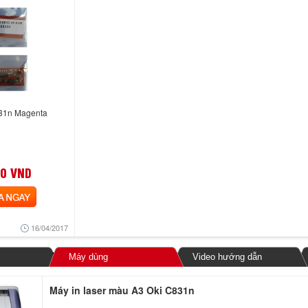
831n Magenta
0 VND
NGAY
16/04/2017
Máy dùng
Video hướng dẫn
Máy in laser màu A3 Oki C831n