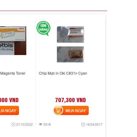
 Magenta Toner
Chip Mực in Oki C831n Cyan
000 VND
707,300 VND
 NGAY
MUA NGAY
21/10/2022
5318
16/04/2017