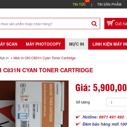
TIN TỨC
TIN SẢN PHẨM
ÁY SCAN
MÁY PHOTOCOPY
MỰC IN
LINH KIỆN MÁY IN
Mực in
Mực in OKI C831n Cyan Toner Cartridge
I C831N CYAN TONER CARTRIDGE
Giá:
5,900,0
Số lượng
Hotline:
0971 491 492
Đảm bảo hàng mới 100