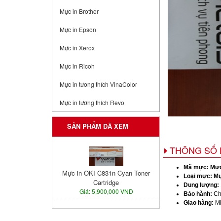
Mực in Brother
Mực in Epson
Mực in Xerox
Mực in Ricoh
Mực in tương thích VinaColor
Mực in tương thích Revo
SẢN PHẨM ĐÃ XEM
THÔNG SỐ 
Mã mực:
Mực
Mực in OKI C831n Cyan Toner
Loại mực:
Mự
Cartridge
Dung lượng:
Giá: 5,900,000 VND
Bảo hành:
Ch
Giao hàng:
Mi