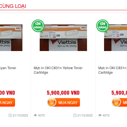
CÙNG LOẠI
Cyan Toner
Mực in OKI C831n Yellow Toner
Mực in OKI C831n
Cartridge
Cartridge
00 VND
5,900,000 VND
5,900,
NGAY
MUA NGAY
MUA
21/10/2022
4070
21/10/2022
4070