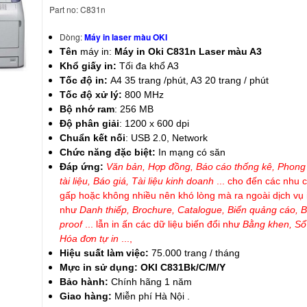
Part no: C831n
Dòng:
Máy in laser màu OKI
Tên
máy in:
Máy in Oki C831n Laser màu A3
Khổ giấy in:
Tối đa khổ A3
Tốc độ in:
A4 35 trang /phút, A3 20 trang / phút
Tốc độ xử lý:
800 MHz
Bộ nhớ ram
: 256 MB
Độ phân giải
: 1200 x 600 dpi
Chuẩn kết nối
: USB 2.0, Network
Chức năng đặc biệt:
In mạng có săn
Đáp ứng:
Văn bản, Hợp đồng, Báo cáo thống kê, Phong 
tài liệu, Báo giá, Tài liệu kinh doanh
... cho đến các nhu c
gấp hoặc không nhiều nên khó lòng mà ra ngoài dịch vụ i
như
Danh thiếp, Brochure, Catalogue, Biển quảng cáo, B
proof
... lẫn in ấn các dữ liệu biến đổi như
Bằng khen, Sổ
Hóa đơn tự in
...,
Hiệu suất làm việc:
75.000 trang / tháng
Mực in sử dụng: OKI C831Bk/C/M/Y
Bảo hành:
Chính hãng 1 năm
Giao hàng:
Miễn phí Hà Nội .