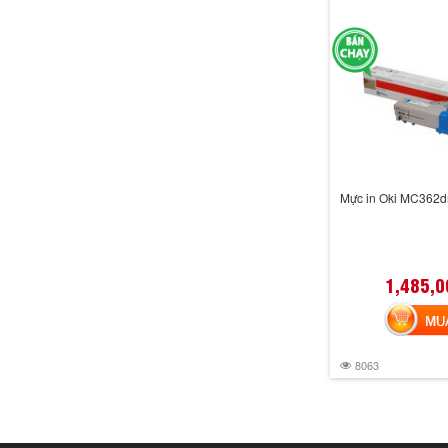
Mực in Oki MC362d
1,485,0
MUA 
8063