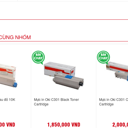
CÙNG NHÓM
àu đỏ 10K
Mực in Oki C301 Black Toner
Mực in Oki C301 
Cartridge
Cartridge
00 VND
1,850,000 VND
2,000,