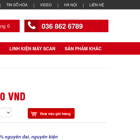
TIN SỐ HÓA
VIDEO
HÀ NỘI
LIÊN HỆ
036 862 6789
0
LINH KIỆN MÁY SCAN
SẢN PHẨM KHÁC
00 VND
% nguyên đai, nguyên kiện