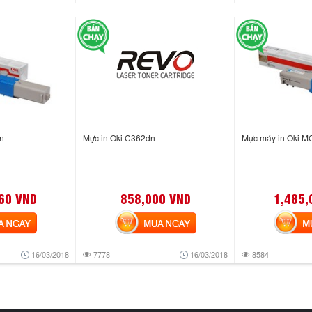
n
Mực in Oki C362dn
Mực máy in Oki 
60 VND
858,000 VND
1,485,
NGAY
MUA NGAY
MUA
16/03/2018
7778
16/03/2018
8584