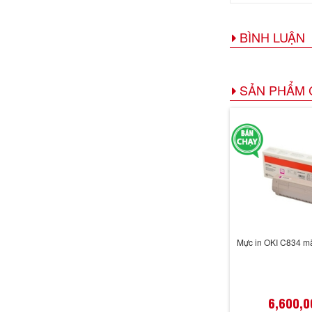
BÌNH LUẬN
SẢN PHẨM 
Mực in OKI C834 m
6,600,0