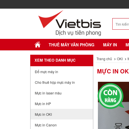
THUÊ MÁY VĂN PHÒNG
MÁY IN
M
Trang chủ
OKI
XEM THEO DANH MỤC
MỰC IN OK
Đổ mực máy in
Cho thuê hộp mực máy in
Mực in laser màu
Mực in HP
Mực in OKI
Mực in Canon