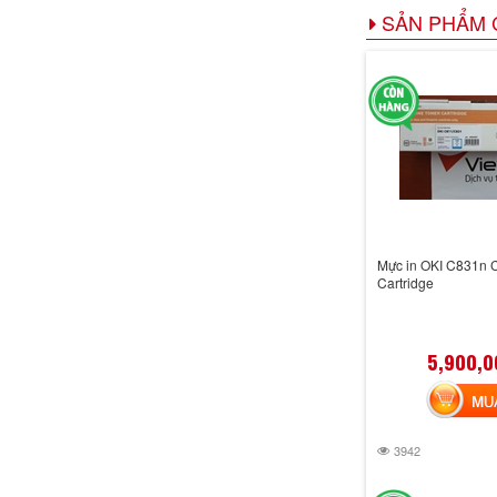
SẢN PHẨM 
Mực in OKI C831n 
Cartridge
5,900,0
MUA 
3942