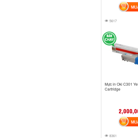
MUA 
5617
Mực in Oki C301 Ye
Cartridge
2,000,0
MUA 
8361