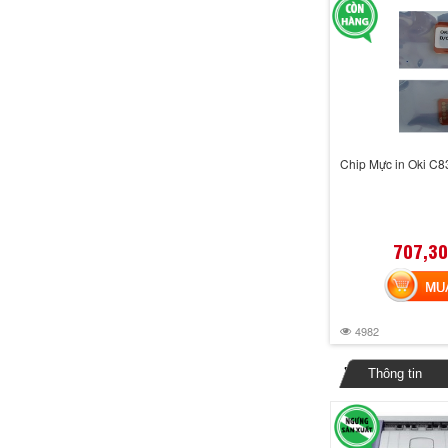
Chip Mực in Oki C
707,30
MUA 
4982
Thông tin