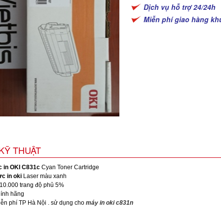
Dịch vụ hỗ trợ 24/24h
Miễn phí giao hàng kh
KỸ THUẬT
 in OKI C831c
Cyan Toner Cartridge
c in oki
Laser màu xanh
10.000 trang độ phủ 5%
ính hãng
ễn phí TP Hà Nội . sử dụng cho
máy in oki c831n