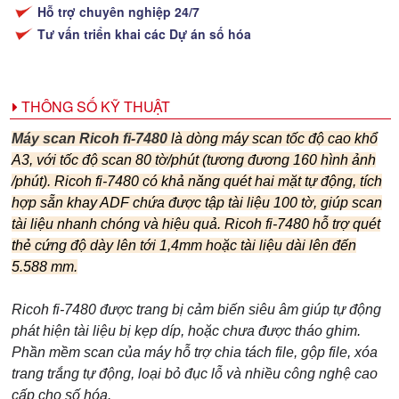
Hỗ trợ chuyên nghiệp 24/7
Tư vấn triển khai các Dự án số hóa
THÔNG SỐ KỸ THUẬT
Máy scan Ricoh fi-7480
là dòng máy scan tốc độ cao khổ
A3, với tốc độ scan 80 tờ/phút (tương đương 160 hình ảnh
/phút).
Ricoh fi-7480
có khả năng quét hai mặt tự động, tích
hợp sẵn khay ADF chứa được tập tài liệu 100 tờ, giúp scan
tài liệu nhanh chóng và hiệu quả.
Ricoh fi-7480 hỗ trợ quét
thẻ cứng độ dày lên tới 1,4mm hoặc tài liệu dài lên đến
5.588 mm.
Ricoh fi-7480 được trang bị cảm biến siêu âm giúp tự động
phát hiện tài liệu bị kẹp díp, hoặc chưa được tháo ghim.
Phần mềm scan của máy hỗ trợ chia tách file, gộp file, xóa
trang trắng tự động, loại bỏ đục lỗ và nhiều công nghệ cao
cấp cho số hóa.