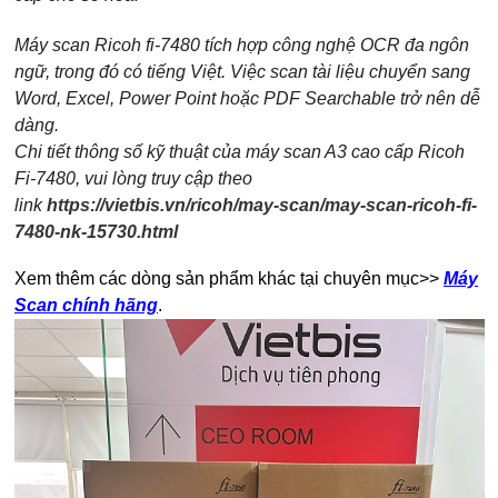
Máy scan Ricoh fi-7480 tích hợp công nghệ OCR đa ngôn
ngữ, trong đó có tiếng Việt. Việc scan tài liệu chuyển sang
Word, Excel, Power Point hoặc PDF Searchable trở nên dễ
dàng.
Chi tiết thông số kỹ thuật của máy scan A3 cao cấp Ricoh
Fi-7480, vui lòng truy cập theo
link
https://vietbis.vn/ricoh/may-scan/may-scan-ricoh-fi-
7480-nk-15730.html
Xem thêm các dòng sản phẩm khác tại chuyên mục>>
Máy
Scan chính hãng
.