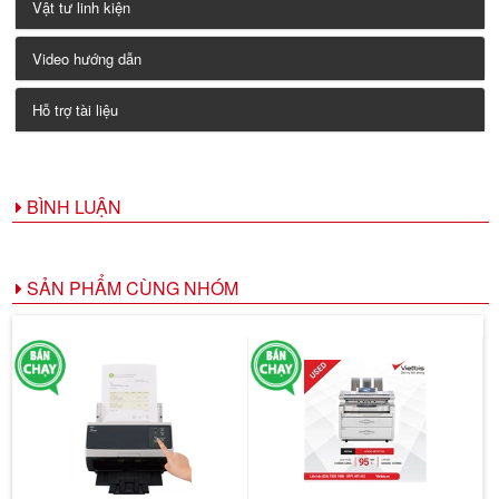
Vật tư linh kiện
Video hướng dẫn
Hỗ trợ tài liệu
BÌNH LUẬN
SẢN PHẨM CÙNG NHÓM