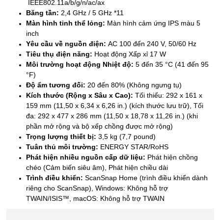
IEEE802.11a/b/g/n/ac/ax
Băng tần:
2,4 GHz / 5 GHz *11
Màn hình tinh thể lỏng:
Màn hình cảm ứng IPS màu 5
inch
Yêu cầu về nguồn điện:
AC 100 đến 240 V, 50/60 Hz
Tiêu thụ điện năng:
Hoạt động
Xấp xỉ 17 W
Môi trường hoạt động
Nhiệt độ:
5 đến 35 °C (41 đến 95
°F)
Độ ẩm tương đối:
20 đến 80% (Không ngưng tụ)
Kích thước (Rộng x Sâu x Cao):
Tối thiểu: 292 x 161 x
159 mm (11,50 x 6,34 x 6,26 in.) (kích thước lưu trữ), Tối
đa: 292 x 477 x 286 mm (11,50 x 18,78 x 11,26 in.) (khi
phần mở rộng và bộ xếp chồng được mở rộng)
Trọng lượng thiết bị:
3,5 kg (7,7 pound)
Tuân thủ môi trường:
ENERGY STAR
/RoHS
Phát hiện nhiều nguồn cấp dữ liệu:
Phát hiện chồng
chéo (Cảm biến siêu âm), Phát hiện chiều dài
Trình điều khiển:
ScanSnap Home (trình điều khiển dành
riêng cho ScanSnap),
Windows: Không hỗ trợ
TWAIN/ISIS™,
macOS: Không hỗ trợ TWAIN