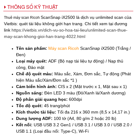
THÔNG SỐ KỸ THUẬT
ScanSnap iX2500 là dịch vụ unlimited scan của
Thuê máy scan Ricoh
Vietbis: quét tài liệu không giới hạn trang. Chi tiết xem tại đương
link
https://vietbis.vn/dich-vu-so-hoa-tai-lieu/unlimited-scan-thue-
may-scan-khong-gioi-han-trang-4022.html
Tên sản phẩm:
Máy scan Ricoh
ScanSnap iX2500 (Trắng /
Đen)
Loại máy quét:
ADF (Bộ nạp tài liệu tự động) / Nạp thủ
công, Đảo mặt
Chế độ quét màu:
Màu sắc, Xám, Đơn sắc, Tự động (Phát
hiện Màu sắc/Xám/Đơn sắc *1 )
Cảm biến hình ảnh:
CIS x 2 (Mặt trước x 1, Mặt sau x 1)
Nguồn sáng:
Đèn LED 3 màu (Đỏ/Xanh lá/Xanh dương)
Độ phân giải quang học:
600dpi
Tốc độ quét:
45 trang/phút
Kích thước tài liệu:
Tối đa 216 x 360 mm (8,5 x 14,17 in.)
Dung lượng ADF:
100 tờ (A4, 80 g/m 2 hoặc 20 lb)
Kết nối:
USB
USB 3.2 Gen1 / USB 3.1 / USB 3.0 / USB 2.0 /
USB 1.1 (Loại đầu nối: Type-C), Wi-Fi