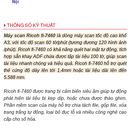
Nội
THÔNG SỐ KỸ THUẬT
Máy scan Ricoh fi-7460
là dòng máy scan tốc độ cao khổ
A3, với tốc độ scan 60 tờ/phút (tương đương 120 hình ảnh
/phút).
Ricoh fi-7460
có khả năng quét hai mặt tự động, tích
hợp sẵn khay ADF chứa được tập tài liệu 100 tờ, giúp scan
tài liệu nhanh chóng và hiệu quả.
Ricoh fi-7460 hỗ trợ quét
thẻ cứng độ dày lên tới 1,4mm hoặc tài liệu dài lên đến
5.588 mm.
Ricoh fi-7460 được trang bị cảm biến siêu âm giúp tự động
phát hiện tài liệu bị kẹp díp, hoặc chưa được tháo ghim.
Phần mềm scan của máy hỗ trợ chia tách file, gộp file, xóa
trang trắng tự động, loại bỏ đục lỗ và nhiều công nghệ cao
cấp cho số hóa.