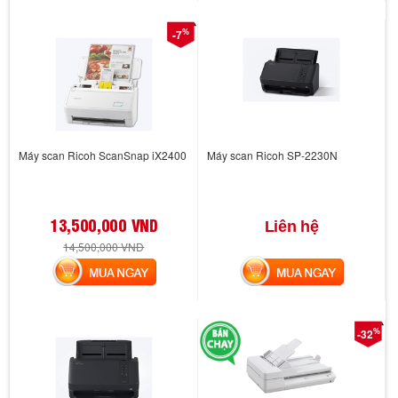
%
-7
Máy scan Ricoh ScanSnap iX2400
Máy scan Ricoh SP-2230N
13,500,000 VND
Liên hệ
14,500,000 VND
MUA NGAY
MUA NGAY
%
-32