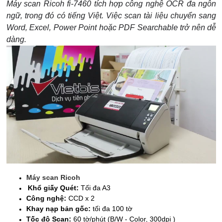
Máy scan Ricoh fi-7460 tích hợp công nghệ OCR đa ngôn
ngữ, trong đó có tiếng Việt. Việc scan tài liệu chuyển sang
Word, Excel, Power Point hoặc PDF Searchable trở nên dễ
dàng.
Máy scan Ricoh
Khổ giấy Quét:
Tối đa A3
Công nghệ:
CCD x 2
Khay nạp bản gốc:
tối đa 100 tờ
Tốc độ Scan:
60 tờ/phút (B/W - Color, 300dpi )