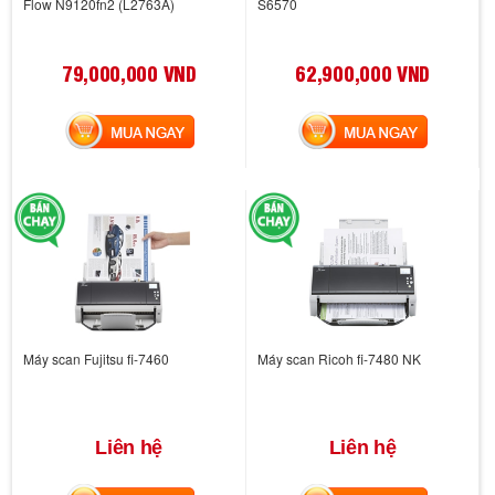
Flow N9120fn2 (L2763A)
S6570
79,000,000 VND
62,900,000 VND
MUA NGAY
MUA NGAY
Máy scan Fujitsu fi-7460
Máy scan Ricoh fi-7480 NK
Liên hệ
Liên hệ