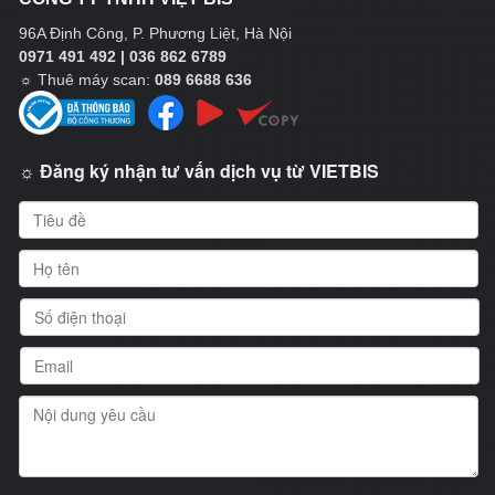
96A Định Công, P. Phương Liệt, Hà Nội
0971 491 492 | 036 862 6789
☼
Thuê máy scan:
089 6688 636
☼ Đăng ký nhận tư vấn dịch vụ từ VIETBIS