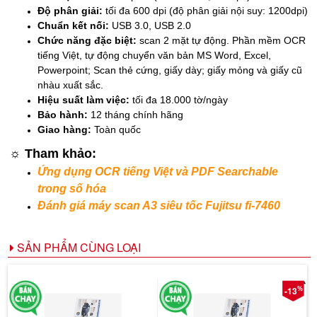
Độ phân giải:
tối đa 600 dpi (độ phân giải nội suy: 1200dpi)
Chuẩn kết nối:
USB 3.0, USB 2.0
Chức năng đặc biệt:
scan 2 mặt tự động.
Phần mềm OCR
tiếng Việt, t
ự động chuyển văn bản MS Word, Excel,
Powerpoint;
Scan thẻ cứng, giấy dày; giấy mỏng và giấy cũ
nhàu xuất sắc.
Hiệu suất làm việc:
tối đa 18.000 tờ/ngày
Bảo hành:
12 tháng chính hãng
Giao hàng:
Toàn quốc
☼ Tham khảo:
Ứng dụng OCR tiếng Việt và
PDF Searchable
trong số hóa
Đánh giá máy scan A3 siêu tốc Fujitsu fi-7460
SẢN PHẨM CÙNG LOẠI
%
-13