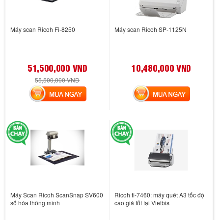
Máy scan Ricoh Fi-8250
Máy scan Ricoh SP-1125N
51,500,000 VND
10,480,000 VND
55,500,000 VND
MUA NGAY
MUA NGAY
Máy Scan Ricoh ScanSnap SV600
Ricoh fi-7460: máy quét A3 tốc độ
số hóa thông minh
cao giá tốt tại Vietbis