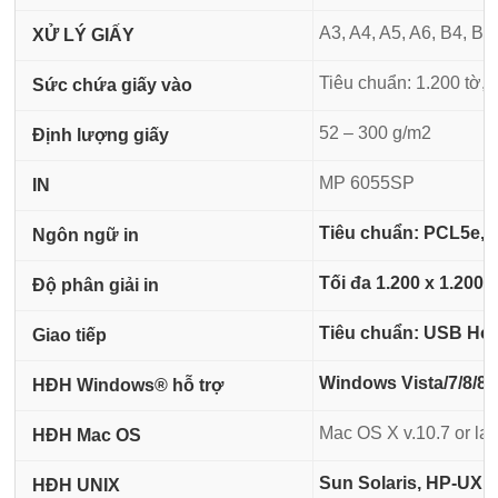
A3, A4, A5, A6, B4, B5
XỬ LÝ GIẤY
Tiêu chuẩn: 1.200 tờ, T
Sức chứa giấy vào
52 – 300 g/m2
Định lượng giấy
MP 6055SP
IN
Tiêu chuẩn: PCL5e, P
Ngôn ngữ in
Tối đa 1.200 x 1.200 d
Độ phân giải in
Tiêu chuẩn: USB Host
Giao tiếp
Windows Vista/7/8/8.
HĐH Windows® hỗ trợ
Mac OS X v.10.7 or lat
HĐH Mac OS
Sun Solaris, HP-UX, 
HĐH UNIX