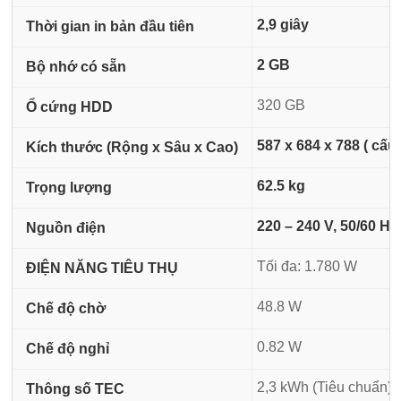
2,9 giây
Thời gian in bản đầu tiên
2 GB
Bộ nhớ có sẵn
320 GB
Ổ cứng HDD
587 x 684 x 788 ( cấu
Kích thước (Rộng x Sâu x Cao)
62.5 kg
Trọng lượng
220 – 240 V, 50/60 Hz
Nguồn điện
Tối đa: 1.780 W
ĐIỆN NĂNG TIÊU THỤ
48.8 W
Chế độ chờ
0.82 W
Chế độ nghỉ
2,3 kWh (Tiêu chuẩn)
Thông số TEC