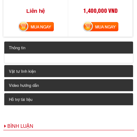
1,400,000 VND
Liên hệ
MUA NGAY
MUA NGAY
Thông tin
Vật tư linh kiện
Video hướng dẫn
Hỗ trợ tài liệu
BÌNH LUẬN