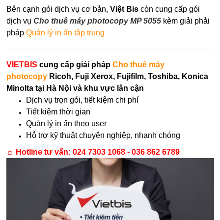
Bên cạnh gói dịch vụ cơ bản,
Việt Bis
còn cung cấp gói
dịch vụ
Cho thuê máy photocopy
MP 5055
kèm giải phải
pháp
Quản lý in ấn tập trung
VIETBIS
cung cấp giải pháp
Cho thuê máy
photocopy
Ricoh, Fuji Xerox, Fujifilm, Toshiba, Konica
Minolta tại Hà Nội và khu vực lân cận
Dịch vụ trọn gói, tiết kiệm chi phí
Tiết kiệm thời gian
Quản lý in ấn theo user
Hỗ trợ kỹ thuật chuyên nghiệp, nhanh chóng
☼ Hotline tư vấn:
024 7303 1068 - 036 862 6789