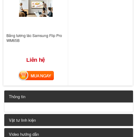
Bảng tương tác Samsung Flip Pro
WM65B
Liên hệ
MUA NGAY
Thông tin
Vật tư linh kiện
Video hướng dẫn