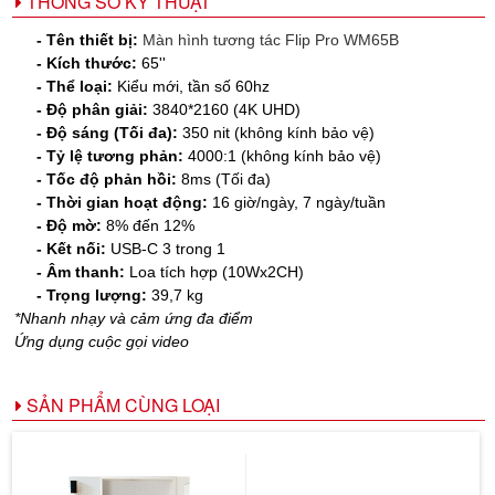
THÔNG SỐ KỸ THUẬT
- Tên thiết bị:
Màn hình tương tác Flip Pro WM65B
- Kích thước:
65''
- Thể loại:
Kiểu mới, tần số 60hz
- Độ phân giải:
3840*2160 (4K UHD)
- Độ sáng (Tối đa):
350 nit (không kính bảo vệ)
- Tỷ lệ tương phản:
4000:1 (không kính bảo vệ)
- Tốc độ phản hồi:
8ms (Tối đa)
- Thời gian hoạt động:
16 giờ/ngày, 7 ngày/tuần
- Độ mờ:
8% đến 12%
- Kết nối:
USB-C 3 trong 1
- Âm thanh:
Loa tích hợp (10Wx2CH)
- Trọng lượng:
39,7 kg
*Nhanh nhạy và cảm ứng đa điểm
Ứng dụng cuộc gọi video
SẢN PHẨM CÙNG LOẠI