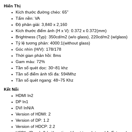
Hiển Thị
Kích thước đường chéo: 65"
Tấm nền: VA
Độ phân giải: 3,840 x 2,160
Kích thước điểm ảnh (H x V): 0.372 x 0.372(mm)
Brightness (Typ): 350cd/m2 (w/o glass), 220cd/m2 (w/glass)
Tỷ lệ tương phản: 4000:1(without glass)
Góc nhìn (H/V): 178/178
Thời gian phản hồi: 8ms
Gam màu: 72%
Tần số quét dọc: 30~81 khz
Tần số điểm ảnh tối đa: 594Mhz
Tần số quét ngang: 48~75 Khz
Kết Nối
HDMI In2
DP In1
DVI InN/A
Version of HDMI: 2
Version of DP: 1.2
Version of HDCP: 2.2