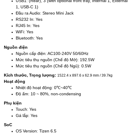
USB1: (Rear), 3 (with optional front tray, Internal 1, External
1, USB-C 1)
Đầu ra Audio: Stereo Mini Jack
RS232 In: Yes
RJ45 In: Yes
WiFi: Yes
Bluetooth: Yes
Nguồn điện
Nguồn cấp điện: AC100-240V 50/60Hz
Mức tiêu thụ nguồn (Chế độ Mở): 192.5W
Mức tiêu thụ nguồn (Chế độ Ngủ): 0.5W
Kích thước, Trọng lượng:
1522.4 x 897.6 x 62.9 mm / 39.7kg
Hoạt động
Nhiệt độ hoạt động: 0℃~40℃
Độ ẩm: 10 ~ 80%, non-condensing
Phụ kiện
Touch: Yes
Gá lắp: Yes
SoC
OS Version: Tizen 6.5