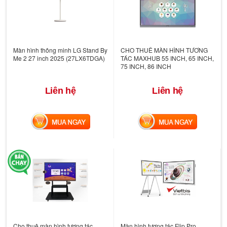
Màn hình thông minh LG Stand By
CHO THUÊ MÀN HÌNH TƯƠNG
Me 2 27 inch 2025 (27LX6TDGA)
TÁC MAXHUB 55 INCH, 65 INCH,
75 INCH, 86 INCH
Liên hệ
Liên hệ
MUA NGAY
MUA NGAY
Cho thuê màn hình tương tác
Màn hình tương tác Flip Pro