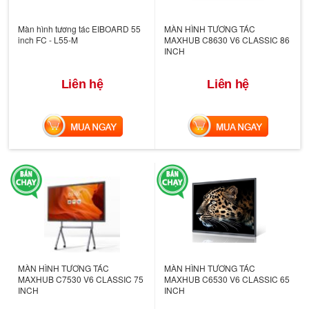
Màn hình tương tác EIBOARD 55
MÀN HÌNH TƯƠNG TÁC
inch FC - L55-M
MAXHUB C8630 V6 CLASSIC 86
INCH
Liên hệ
Liên hệ
MUA NGAY
MUA NGAY
MÀN HÌNH TƯƠNG TÁC
MÀN HÌNH TƯƠNG TÁC
MAXHUB C7530 V6 CLASSIC 75
MAXHUB C6530 V6 CLASSIC 65
INCH
INCH