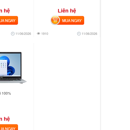
n hệ
Liên hệ
 NGAY
MUA NGAY
11/06/2026
1910
11/06/2026
ới 100%
n hệ
 NGAY