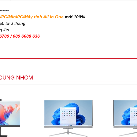
------
PC/MiniPC/Máy tính All In One
mới 100%
ạt: từ 3 tháng
g lớn
6789 / 089 6688 636
CÙNG NHÓM