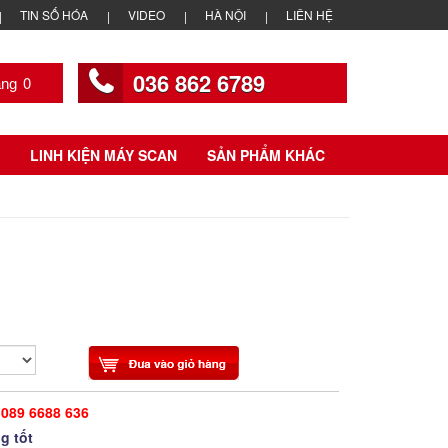
TIN SỐ HÓA
VIDEO
HÀ NỘI
LIÊN HỆ
036 862 6789
0
LINH KIỆN MÁY SCAN
SẢN PHẨM KHÁC
089 6688 636
g tốt