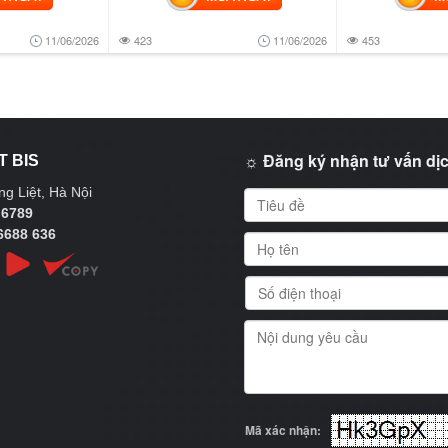
11/06/2026
423
11/06/2026
453
☼ Đăng ký nhận tư vấn dịc
T BIS
g Liệt, Hà Nội
 6789
6688 636
Mã xác nhận: