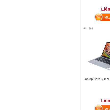
Liên
MUA 
1861
Laptop Core i7 mớ
Liên
MUA 