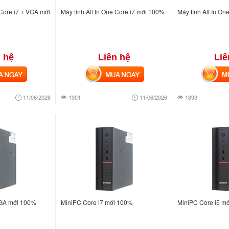
 Core i7 + VGA mới
Máy tính All In One Core i7 mới 100%
Máy tính All In O
 hệ
Liên hệ
Liê
NGAY
MUA NGAY
MUA
11/06/2026
1901
11/06/2026
1893
VGA mới 100%
MiniPC Core i7 mới 100%
MiniPC Core i5 m