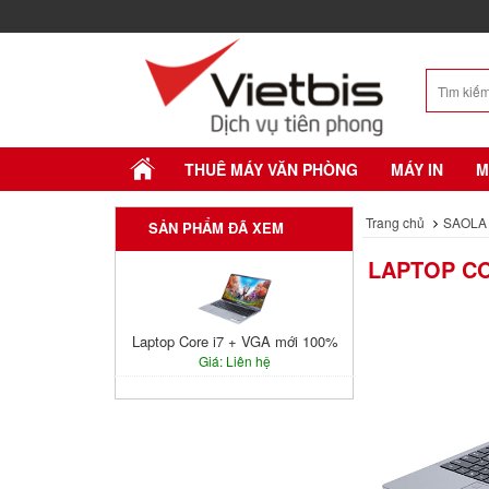
THUÊ MÁY VĂN PHÒNG
MÁY IN
M
Trang chủ
SAOLA
SẢN PHẨM ĐÃ XEM
LAPTOP CO
Laptop Core i7 + VGA mới 100%
Giá: Liên hệ