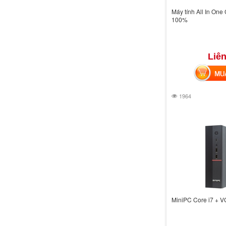
Máy tính All In One
100%
Liên
MUA 
1964
MiniPC Core i7 + 