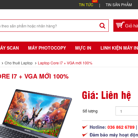
TIN TỨC
TIN SẢN PHẨM
ÁY SCAN
MÁY PHOTOCOPY
MỰC IN
LINH KIỆN MÁY IN
Cho thuê Laptop
Laptop Core i7 + VGA mới 100%
RE I7 + VGA MỚI 100%
Giá: Liên hệ
Số lượng
Hotline:
036 862 6789
|
Đảm bảo máy hoạt độn