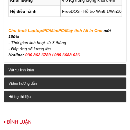
4.0 Kg trọng lượng khởi điểm
Khối lượng
Hệ điều hành
FreeDOS - Hỗ trợ Win8.1/Win10/Win
-----------------------------
Cho thuê Laptop/PC/MiniPC/Máy tính All In One
mới
100%
- Thời gian linh hoạt: từ 3 tháng
- Đáp ứng số lượng lớn
Hotline:
036 862 6789 / 089 6688 636
Vật tư linh kiện
Video hướng dẫn
Hỗ trợ tài liệu
BÌNH LUẬN