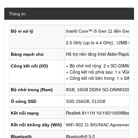
Thông tin
Bộ vi xử lý
Intel® Core™ i5 Gen 11 đến Gen 14
2.0 GHz (up to 4.4 GHz), 12MB Cach
Hỗ trợ nền tảng Intel Alder/Raptor 
Bảng mạch chủ
+ Bộ nhớ mở rộng: 2 x SO-DIMM, M
Cổng kết nối (I/O)
+ Cổng kết nối phía sau: 1 x VGA por
+ Cổng kết nối bên trong: 1 x SATA 
Bộ nhớ trong (Ram)
8GB, 16GB DDR4 SO-DIMM3200
Ổ cứng SSD
SSD 256GB, 512GB
Realtek 8111H 10/100/1000Mbs (1G
Kết nối mạng
Kết nối không dây (Wifi)
WiFi 802.11 B/G/N/AC Agreement, s
Bluetooth
Bluetooth® 5.0