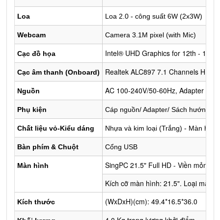
Loa
Loa 2.0 - công suất 6W (2x3W)
Webcam
Camera 3.1M pixel (with Mic)
Intel® UHD Graphics for 12th - 14th
Cạc đồ họa
Realtek ALC897 7.1 Channels HD Au
Cạc âm thanh (Onboard)
AC 100-240V/50-60Hz, Adapter 19V
Nguồn
Phụ kiện
Cáp nguồn/ Adapter/ Sách hướng dẫn
Chất liệu vỏ-Kiểu dáng
Nhựa và kim loại (Trắng) - Màn hình
Bàn phím & Chuột
Cổng USB
SingPC 21.5" Full HD - Viền mỏng (
Màn hình
Kích cỡ màn hình: 21.5". Loại màn: 
(WxDxH)(cm): 49.4*16.5*36.0
Kích thước