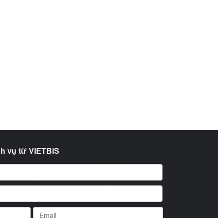
h vụ từ VIETBIS