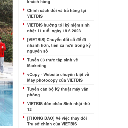
khách hàng
Chính sách đổi và trả hàng tại
VIETBIS
VIETBIS hướng tới kỷ niệm sinh
nhật 11 tuổi ngày 18.6.2023
[VIETBIS] Chuyển đổi số để đi
nhanh hơn, tiến xa hơn trong kỷ
nguyên số
Tuyển 03 thực tập sinh về
Marketing
vCopy - Website chuyên biệt về
Máy photocopy của VIETBIS
Tuyển cán bộ Kỹ thuật máy văn
phòng
VIETBIS đón chào Sinh nhật thứ
12
[THÔNG BÁO] Về việc thay đổi
Trụ sở chính của VIETBIS