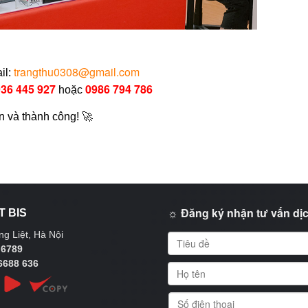
trangthu0308@gmail.com
il:
36 445 927
0986 794 786
hoặc
n và thành công! 🚀
☼ Đăng ký nhận tư vấn dịc
T BIS
g Liệt, Hà Nội
 6789
6688 636