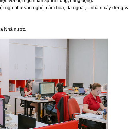
iện với đội ngũ nhân sự trẻ trung, năng động.
ội ngũ như văn nghệ, cắm hoa, dã ngoại,... nhằm xây dựng v
ủa Nhà nước.