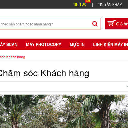
TIN TỨC
TIN SẢN PHẨM
ÁY SCAN
MÁY PHOTOCOPY
MỰC IN
LINH KIỆN MÁY IN
sóc Khách hàng
 Chăm sóc Khách hàng