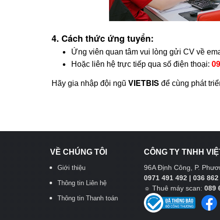
4. Cách thức ứng tuyển:
Ứng viên quan tâm vui lòng gửi CV về ema
09
Hoặc liên hệ trực tiếp qua số điện thoại:
VIETBIS
Hãy gia nhập đội ngũ
để cùng phát triể
VỀ CHÚNG TÔI
CÔNG TY TNHH VIỆ
96A Định Công, P. Phươn
Giới thiệu
0971 491 492 | 036 862
Thông tin Liên hệ
☼
Thuê máy scan:
089 
Thông tin Thanh toán