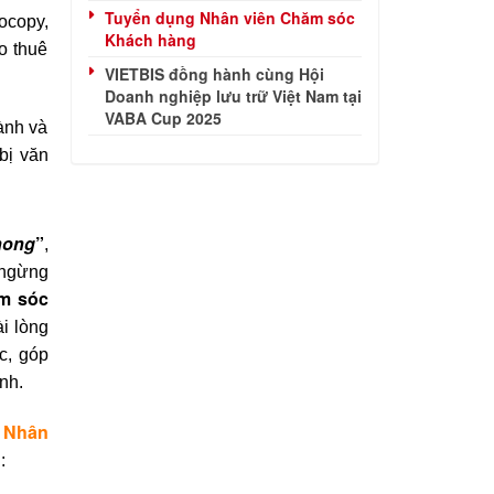
Tuyển dụng Nhân viên Chăm sóc
ocopy,
Khách hàng
o thuê
VIETBIS đồng hành cùng Hội
Doanh nghiệp lưu trữ Việt Nam tại
VABA Cup 2025
hành và
bị văn
phong
”
,
 ngừng
m sóc
ài lòng
c, góp
nh.
n
Nhân
: