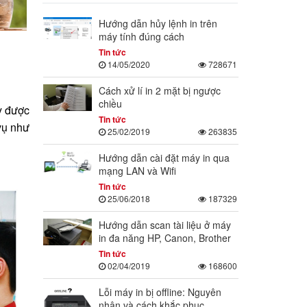
Hướng dẫn hủy lệnh in trên
máy tính đúng cách
Tin tức
14/05/2020
728671
Cách xử lí in 2 mặt bị ngược
chiều
y được
Tin tức
vụ như
25/02/2019
263835
Hướng dẫn cài đặt máy in qua
mạng LAN và Wifi
Tin tức
25/06/2018
187329
Hướng dẫn scan tài liệu ở máy
in đa năng HP, Canon, Brother
Tin tức
02/04/2019
168600
Lỗi máy in bị offline: Nguyên
nhân và cách khắc phục