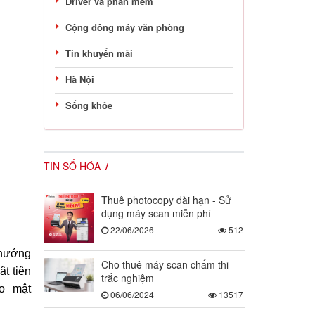
Driver và phần mềm
Cộng đồng máy văn phòng
Tin khuyến mãi
Hà Nội
Sống khỏe
TIN SỐ HÓA
Thuê photocopy dài hạn - Sử
dụng máy scan miễn phí
22/06/2026
512
 hướng
Cho thuê máy scan chấm thi
t tiên
trắc nghiệm
o mật
06/06/2024
13517