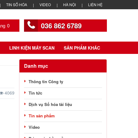
TIN SỐ HÓA
VIDEO
HÀ NỘI
LIÊN HỆ
036 862 6789
0
LINH KIỆN MÁY SCAN
SẢN PHẨM KHÁC
Danh mục
Thông tin Công ty
4069
Tin tức
Dịch vụ Số hóa tài liệu
Tin sản phẩm
Video