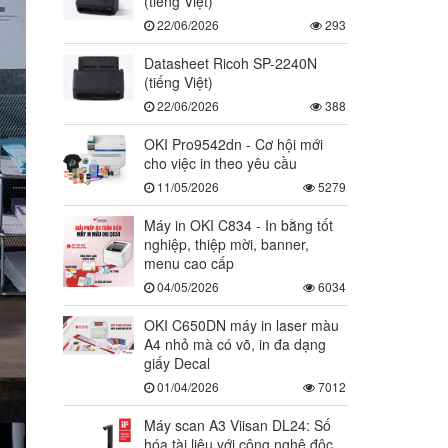
(tiếng Việt)
22/06/2026
293
Datasheet Ricoh SP-2240N
(tiếng Việt)
22/06/2026
388
OKI Pro9542dn - Cơ hội mới
cho việc in theo yêu cầu
11/05/2026
5279
Máy in OKI C834 - In bằng tốt
nghiệp, thiệp mời, banner,
menu cao cấp
04/05/2026
6034
OKI C650DN máy in laser màu
A4 nhỏ mà có võ, in đa dạng
giấy Decal
01/04/2026
7012
Máy scan A3 Viisan DL24: Số
hóa tài liệu với công nghệ độc