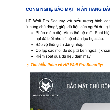
CÔNG NGHỆ BẢO MẬT IN ẤN HÀNG ĐẦU
HP
Wolf Pro Security với biểu tượng hình c
"nhúng chủ động", giúp dữ liệu của người dùng kh
Phần mềm diệt Virus thế hệ mới: Phát h
hại đã biết nhờ trí tuệ nhân tạo học sâu.
Bảo vệ thông tin đăng nhập
Cô lập các mối đe doạ từ bên ngoài ( kho
Kiểm soát qua dữ liệu đám mây
☼ T
ìm hiểu thêm về
HP
Wolf Pro Security: