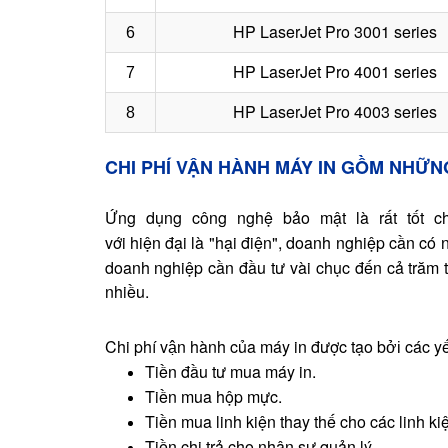
HP L
aserJet
Pro 3001
s
er
ies
6
HP L
aserJet
Pro 4001
s
er
ies
7
HP L
aserJet
Pro 4003
s
er
ies
8
CHI PHÍ VẬN HÀNH MÁY IN GỒM NHỮNG
Ứng dụng công nghệ bảo mật là rất tốt 
với hiện đại là "hại điện", doanh nghiệp cần có
doanh nghiệp cần đầu tư vài chục đến cả trăm t
nhiều.
Chi phí v
n hành của máy in được tạo b
các yế
ậ
ởi
Tiền đầu tư mua máy in.
Tiền mua hộp mực.
Tiền mua linh kiện thay thế cho các linh kiệ
Tiền chi trả cho nhân sự quản lý.