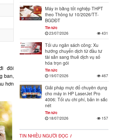
Máy in bằng tốt nghiệp THPT
theo Thông tư 10/2026/TT-
BGDĐT
Tin tức
23/07/2026
431
Tối ưu ngân sách công: Xu
hướng chuyển dịch từ đầu tư
tài sản sang thuê dịch vụ số
hóa trọn gói
đi đôi
Tin tức
g ban,
19/07/2026
467
ầu hơn
Giải pháp mực đổ chuyên dụng
cho máy in HP LaserJet Pro
4006: Tối ưu chi phí, bản in sắc
nét
Tin tức
18/07/2026
157
TIN NHIỀU NGƯỜI ĐỌC