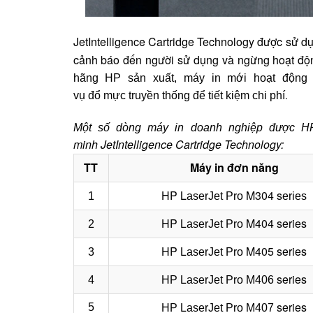
JetIntelligence Cartridge Technology được sử d
cảnh báo đến người sử dụng và ngừng hoạt độ
hãng HP sản xuất, máy in mới hoạt động 
.
vụ đổ mực truyền thống để tiết kiệm chi phí
Một số dòng máy in doanh nghiệp được HP 
minh
JetIntelligence Cartridge Technology:
TT
Máy in đơn năng
HP
L
M304 s
1
aserJet Pro
eries
HP
M404
s
er
ies
2
L
aserJet Pro
HP
M405
s
er
ies
3
L
aserJet Pro
s
er
ies
4
HP
L
aserJet Pro
M406
s
er
ies
5
HP
L
aserJet Pro
M407