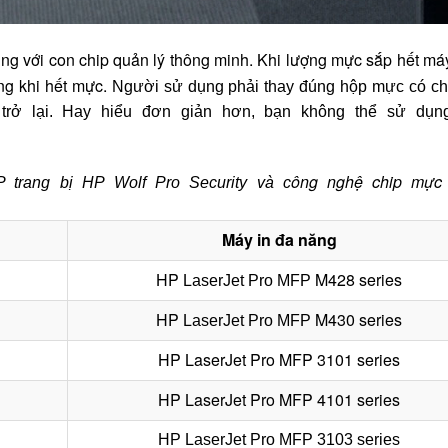
ụng với con chip quản lý thông minh. Khi lượng mực sắp hết máy
ng khi hết mực.
Người sử dụng phải thay đúng hộp mực có ch
trở lại.
Hay hiểu đơn giản hơn, bạn không thể sử dụng
ông nghệ chip mực 
trang bị HP Wolf Pro Security và c
Máy in đa năng
HP
M428 series
L
aserJet
Pro MFP
HP
M430 series
L
aserJet
Pro MFP
HP
L
aserJet
Pro MFP 3101
series
HP
L
aserJet
Pro MFP
4101 series
HP
L
aserJet
Pro MFP
3103 series