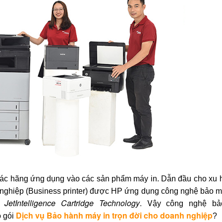
các hãng ứng dụng vào các sản phẩm máy in. Dẫn đầu cho xu
nghiệp (Business printer) được HP ứng dụng công nghệ bảo mậ
JetIntelligence Cartridge Technology
. V
ệ
ậy công nghệ bả
p
Dịch vụ Bảo h
ành
máy in trọn đời cho doanh nghiệp
gói
?