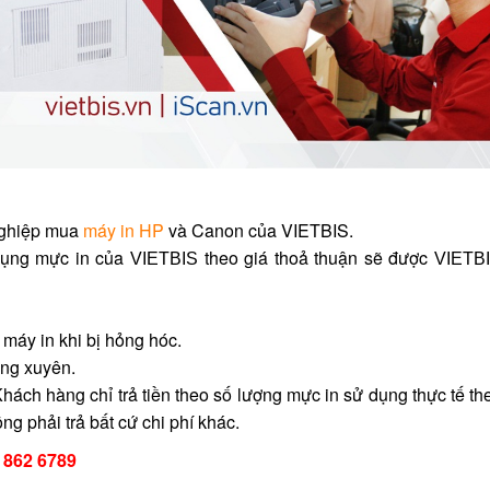
nghiệp mua
máy in
HP
và Canon
của VIETBIS.
dụng mực in của
theo giá thoả thuận sẽ được
VIETBIS
VIETB
a máy in khi bị hỏng hóc.
ờng xuyên.
Khách hàng chỉ trả tiền theo số lượng mực in sử dụng thực tế t
g phải trả bất cứ chi phí khác.
6 862 6789