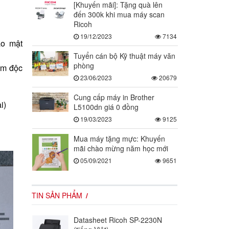
[Khuyến mãi]: Tặng quà lên
đến 300k khi mua máy scan
Ricoh
19/12/2023
7134
ảo mật
Tuyển cán bộ Kỹ thuật máy văn
phòng
ềm độc
23/06/2023
20679
Cung cấp máy in Brother
i)
L5100dn giá 0 đồng
19/03/2023
9125
Mua máy tặng mực: Khuyến
mãi chào mừng năm học mới
05/09/2021
9651
TIN SẢN PHẨM
Datasheet Ricoh SP-2230N