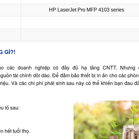
HP
L
aserJet
Pro MFP
4103 series
 GÌ?!
cho các doanh nghiệp có đầy đủ hạ tầng CNTT. Nh
ưng 
 nguồn
tài chính d
ồi dào
.
Để đảm bảo thiết bị in ấn cho các phòn
riệu. Và các chi phí phát sinh sau này có thể khiến bạn đau đ
u tố sau:
n hết tuổi thọ.