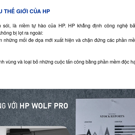
 THẾ GIỚI CỦA HP
on sói, là niềm tự hào của HP. HP khẳng định công nghệ b
ông bị lọt ra ngoài:
iện những mối đe dọa mới xuất hiện và chặn đứng các phần m
anh vùng và loại bỏ những cuộc tấn công bằng phần mềm độc hạ