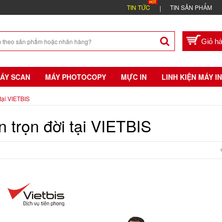
TIN TỨC
TIN SẢN PHẨM
ÁY SCAN
MÁY PHOTOCOPY
MỰC IN
LINH KIỆN MÁY IN
tại VIETBIS
 trọn đời tại VIETBIS