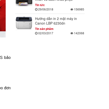
Tin tức
29/06/2018
156985
Hướng dẫn in 2 mặt máy in
Canon LBP 6230dn
Tin sản phẩm
02/03/2017
142068
bảo
IS
heo đơn