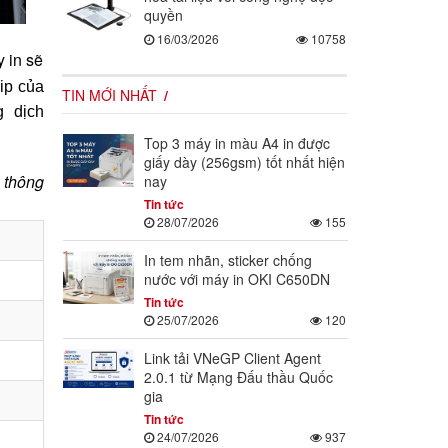
quyền
16/03/2026
10758
 in sẽ
ip của
TIN MỚI NHẤT
 dịch
Top 3 máy in màu A4 in được
giấy dày (256gsm) tốt nhất hiện
thông
nay
Tin tức
28/07/2026
155
In tem nhãn, sticker chống
nước với máy in OKI C650DN
Tin tức
25/07/2026
120
Link tải VNeGP Client Agent
2.0.1 từ Mạng Đấu thầu Quốc
gia
Tin tức
24/07/2026
937