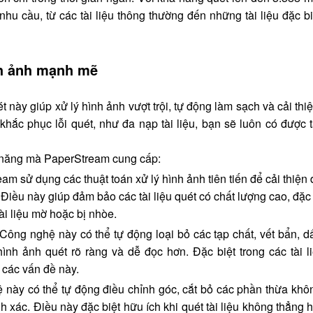
nhu cầu, từ các tài liệu thông thường đến những tài liệu đặc b
nh ảnh mạnh mẽ
t này giúp xử lý hình ảnh vượt trội, tự động làm sạch và cải thi
khắc phục lỗi quét, như đa nạp tài liệu, bạn sẽ luôn có được t
nh năng mà PaperStream cung cấp:
am sử dụng các thuật toán xử lý hình ảnh tiên tiến để cải thiện
 Điều này giúp đảm bảo các tài liệu quét có chất lượng cao, đặc 
tài liệu mờ hoặc bị nhòe.
 Công nghệ này có thể tự động loại bỏ các tạp chất, vết bẩn, d
 hình ảnh quét rõ ràng và dễ đọc hơn. Đặc biệt trong các tài l
 các vấn đề này.
 này có thể tự động điều chỉnh góc, cắt bỏ các phần thừa khô
ính xác. Điều này đặc biệt hữu ích khi quét tài liệu không thẳng 