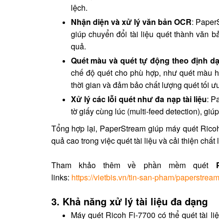
lệch.
Nhận diện và xử lý văn bản OCR
: Paper
giúp chuyển đổi tài liệu quét thành văn bả
quả.
Quét màu và quét tự động theo định dạn
chế độ quét cho phù hợp, như quét màu hoặ
thời gian và đảm bảo chất lượng quét tối ưu
Xử lý các lỗi quét như đa nạp tài liệu
: P
tờ giấy cùng lúc (multi-feed detection), giúp 
Tổng hợp lại, PaperStream giúp máy quét Ricoh
quả cao trong việc quét tài liệu và cải thiện chất 
Tham khảo thêm về phần mềm quét
links:
https://vietbis.vn/tin-san-pham/paperstrea
3. Khả năng xử lý tài liệu đa dạng
Máy quét Ricoh Fi-7700 có thể quét tài li