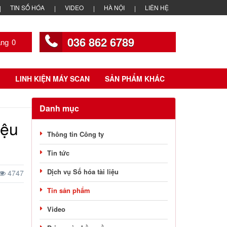
TIN SỐ HÓA
VIDEO
HÀ NỘI
LIÊN HỆ
036 862 6789
0
LINH KIỆN MÁY SCAN
SẢN PHẨM KHÁC
Danh mục
iệu
Thông tin Công ty
Tin tức
Dịch vụ Số hóa tài liệu
4747
Tin sản phẩm
Video