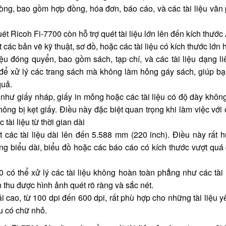
hòng, bao gồm hợp đồng, hóa đơn, báo cáo, và các tài liệu văn
t Ricoh Fi-7700 còn hỗ trợ quét tài liệu lớn lên đến kích thước 
ác bản vẽ kỹ thuật, sơ đồ, hoặc các tài liệu có kích thước lớn 
ệu đóng quyển, bao gồm sách, tạp chí, và các tài liệu dạng liê
ể xử lý các trang sách mà không làm hỏng gáy sách, giúp bạ
quả.
g, như giấy nháp, giấy in mỏng hoặc các tài liệu có độ dày khô
g bị kẹt giấy. Điều này đặc biệt quan trọng khi làm việc với c
 tài liệu từ thời gian dài
các tài liệu dài lên đến 5.588 mm (220 inch). Điều này rất h
 bảng biểu dài, biểu đồ hoặc các báo cáo có kích thước vượt qu
0 có thể xử lý các tài liệu không hoàn toàn phẳng như các tài 
thu được hình ảnh quét rõ ràng và sắc nét.
ải cao, từ 100 dpi đến 600 dpi, rất phù hợp cho những tài liệu 
ệu có chữ nhỏ.