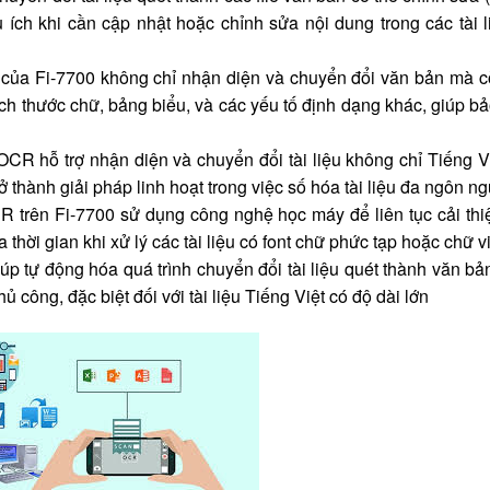
u ích khi cần cập nhật hoặc chỉnh sửa nội dung trong các tài l
của Fi-7700 không chỉ nhận diện và chuyển đổi văn bản mà c
ch thước chữ, bảng biểu, và các yếu tố định dạng khác, giúp bả
OCR hỗ trợ nhận diện và chuyển đổi tài liệu không chỉ Tiếng V
 thành giải pháp linh hoạt trong việc số hóa tài liệu đa ngôn ng
R trên Fi-7700 sử dụng công nghệ học máy để liên tục cải thi
hời gian khi xử lý các tài liệu có font chữ phức tạp hoặc chữ vi
úp tự động hóa quá trình chuyển đổi tài liệu quét thành văn bả
ủ công, đặc biệt đối với tài liệu Tiếng Việt có độ dài lớn