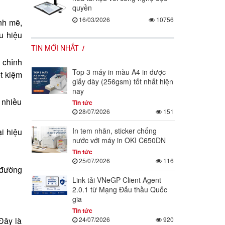
quyền
16/03/2026
10756
nh mẽ,
ệu hiệu
TIN MỚI NHẤT
u chỉnh
Top 3 máy in màu A4 in được
t kiệm
giấy dày (256gsm) tốt nhất hiện
nay
 nhiều
Tin tức
28/07/2026
151
In tem nhãn, sticker chống
i hiệu
nước với máy in OKI C650DN
Tin tức
25/07/2026
116
đường
Link tải VNeGP Client Agent
2.0.1 từ Mạng Đấu thầu Quốc
gia
Tin tức
24/07/2026
920
Đây là