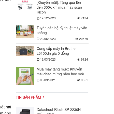
[Khuyến mãi]: Tặng quà lên
đến 300k khi mua máy scan
Ricoh
19/12/2023
7134
Tuyển cán bộ Kỹ thuật máy văn
phòng
23/06/2023
20679
Cung cấp máy in Brother
L5100dn giá 0 đồng
19/03/2023
9124
Mua máy tặng mực: Khuyến
mãi chào mừng năm học mới
05/09/2021
9651
TIN SẢN PHẨM
ét hai
Datasheet Ricoh SP-2230N
mm cho