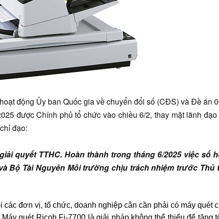
ết hoạt động Ủy ban Quốc gia về chuyển đổi số (CĐS) và Đề án 
025 được Chính phủ tổ chức vào chiều 6/2, thay mặt lãnh đạo
chỉ đạo:
 giải quyết TTHC. Hoàn thành trong tháng 6/2025 việc số 
p và Bộ Tài Nguyên Môi trường chịu trách nhiệm trước Thủ
hỏi các đơn vị, tổ chức, doanh nghiệp cân cần phải có máy quét
Máy quét Ricoh Fi-7700 là giải pháp không thể thiếu để tăng t