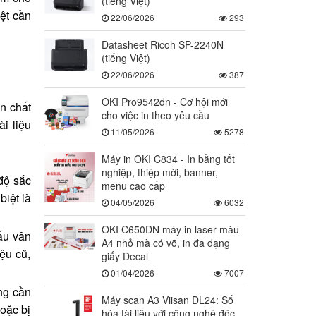
(tiếng Việt)
iệt cần
22/06/2026
293
Datasheet Ricoh SP-2240N
(tiếng Việt)
22/06/2026
387
OKI Pro9542dn - Cơ hội mới
ện chất
cho việc in theo yêu cầu
ài liệu
11/05/2026
5278
Máy in OKI C834 - In bằng tốt
nghiệp, thiệp mời, banner,
 độ sắc
menu cao cấp
biệt là
04/05/2026
6032
OKI C650DN máy in laser màu
ấu vân
A4 nhỏ mà có võ, in đa dạng
iệu cũ,
giấy Decal
01/04/2026
7007
ng cần
Máy scan A3 Viisan DL24: Số
hoặc bị
hóa tài liệu với công nghệ độc