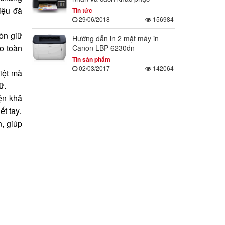
iệu đã
Tin tức
29/06/2018
156984
òn giữ
Hướng dẫn in 2 mặt máy in
o toàn
Canon LBP 6230dn
Tin sản phẩm
02/03/2017
142064
iệt mà
ữ.
ện khả
ết tay.
n, giúp