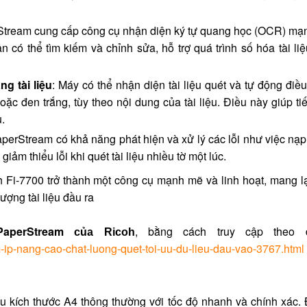
Stream cung cấp công cụ nhận diện ký tự quang học (OCR) mạ
n có thể tìm kiếm và chỉnh sửa, hỗ trợ quá trình số hóa tài li
g tài liệu
: Máy có thể nhận diện tài liệu quét và tự động điề
c đen trắng, tùy theo nội dung của tài liệu. Điều này giúp tiế
.
aperStream có khả năng phát hiện và xử lý các lỗi như việc nạp
giảm thiểu lỗi khi quét tài liệu nhiều tờ một lúc.
 Fi-7700 trở thành một công cụ mạnh mẽ và linh hoạt, mang lạ
lượng tài liệu đầu ra
PaperStream
, bằng cách truy cập theo 
của Ricoh
m-ip-nang-cao-chat-luong-quet-toi-uu-du-lieu-dau-vao-3767.html
ệu kích thước A4 thông thường với tốc độ nhanh và chính xác. 