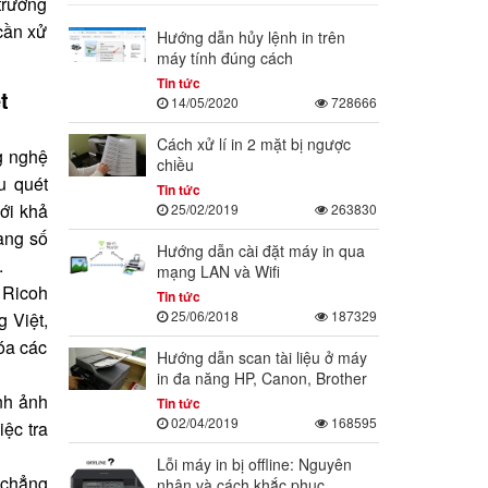
trường
 cần xử
Hướng dẫn hủy lệnh in trên
máy tính đúng cách
Tin tức
t
14/05/2020
728666
Cách xử lí in 2 mặt bị ngược
g nghệ
chiều
u quét
Tin tức
với khả
25/02/2019
263830
àng số
Hướng dẫn cài đặt máy in qua
.
mạng LAN và Wifi
 Ricoh
Tin tức
25/06/2018
187329
g Việt,
hóa các
Hướng dẫn scan tài liệu ở máy
in đa năng HP, Canon, Brother
ình ảnh
Tin tức
02/04/2019
168595
iệc tra
Lỗi máy in bị offline: Nguyên
 (chẳng
nhân và cách khắc phục