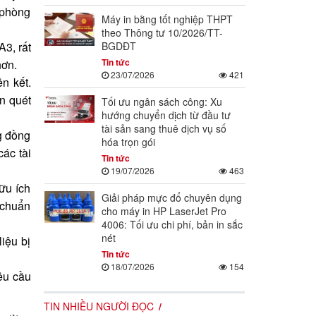
 phòng
Máy in bằng tốt nghiệp THPT
theo Thông tư 10/2026/TT-
BGDĐT
A3, rất
Tin tức
hơn.
23/07/2026
421
n kết.
n quét
Tối ưu ngân sách công: Xu
hướng chuyển dịch từ đầu tư
tài sản sang thuê dịch vụ số
ng đồng
hóa trọn gói
ác tài
Tin tức
19/07/2026
463
ữu ích
Giải pháp mực đổ chuyên dụng
á chuẩn
cho máy in HP LaserJet Pro
4006: Tối ưu chi phí, bản in sắc
nét
liệu bị
Tin tức
18/07/2026
154
yêu cầu
TIN NHIỀU NGƯỜI ĐỌC