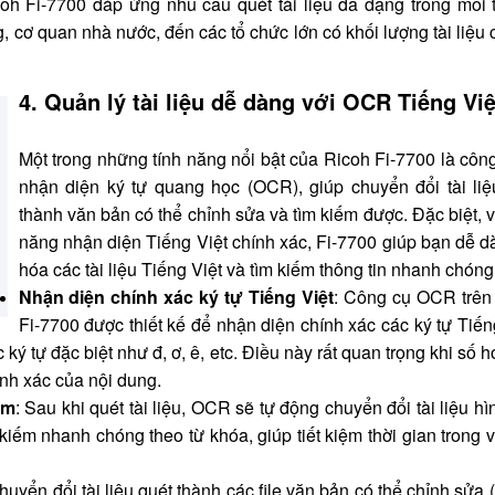
oh Fi-7700 đáp ứng nhu cầu quét tài liệu đa dạng trong môi 
, cơ quan nhà nước, đến các tổ chức lớn có khối lượng tài liệu
4. Quản lý tài liệu dễ dàng với OCR Tiếng Việ
Một trong những tính năng nổi bật của Ricoh Fi-7700 là côn
nhận diện ký tự quang học (OCR), giúp chuyển đổi tài liệ
thành văn bản có thể chỉnh sửa và tìm kiếm được. Đặc biệt, 
năng nhận diện Tiếng Việt chính xác, Fi-7700 giúp bạn dễ d
hóa các tài liệu Tiếng Việt và tìm kiếm thông tin nhanh chóng
Nhận diện chính xác ký tự Tiếng Việt
: Công cụ OCR trên
Fi-7700 được thiết kế để nhận diện chính xác các ký tự Tiến
ý tự đặc biệt như đ, ơ, ê, etc. Điều này rất quan trọng khi số 
ính xác của nội dung.
ếm
: Sau khi quét tài liệu, OCR sẽ tự động chuyển đổi tài liệu h
iếm nhanh chóng theo từ khóa, giúp tiết kiệm thời gian trong v
uyển đổi tài liệu quét thành các file văn bản có thể chỉnh sửa