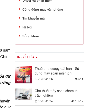
Driver và phần mềm
Cộng đồng máy văn phòng
Tin khuyến mãi
Hà Nội
Sống khỏe
06 năm
 Chính
TIN SỐ HÓA
Thuê photocopy dài hạn - Sử
dụng máy scan miễn phí
hóa dữ
22/06/2026
511
 tướng
Cho thuê máy scan chấm thi
trắc nghiệm
06/06/2024
13517
 chuyên
ốc quy