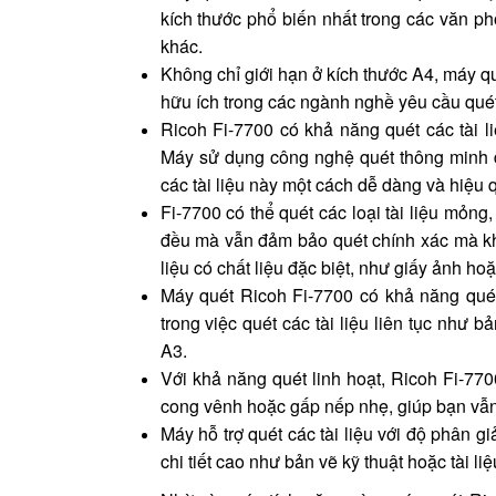
kích thước phổ biến nhất trong các văn p
khác.
Không chỉ giới hạn ở kích thước A4, máy qué
hữu ích trong các ngành nghề yêu cầu quét c
Ricoh Fi-7700 có khả năng quét các tài li
Máy sử dụng công nghệ quét thông minh đ
các tài liệu này một cách dễ dàng và hiệu 
Fi-7700 có thể quét các loại tài liệu mỏn
đều mà vẫn đảm bảo quét chính xác mà khôn
liệu có chất liệu đặc biệt, như giấy ảnh hoặc
Máy quét Ricoh Fi-7700 có khả năng quét 
trong việc quét các tài liệu liên tục như
A3.
Với khả năng quét linh hoạt, Ricoh Fi-770
cong vênh hoặc gấp nếp nhẹ, giúp bạn vẫn 
Máy hỗ trợ quét các tài liệu với độ phân gi
chi tiết cao như bản vẽ kỹ thuật hoặc tài li