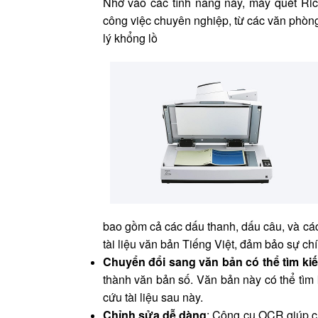
Nhờ vào các tính năng này, máy quét Ric
công việc chuyên nghiệp, từ các văn phòng
lý khổng lồ
bao gồm cả các dấu thanh, dấu câu, và các k
tài liệu văn bản Tiếng Việt, đảm bảo sự ch
Chuyển đổi sang văn bản có thể tìm ki
thành văn bản số. Văn bản này có thể tìm k
cứu tài liệu sau này.
Chỉnh sửa dễ dàng
: Công cụ OCR giúp ch