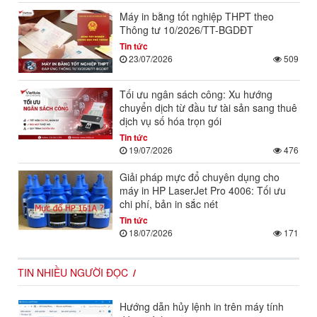
Máy in bằng tốt nghiệp THPT theo
Thông tư 10/2026/TT-BGDĐT
Tin tức
23/07/2026
509
Tối ưu ngân sách công: Xu hướng
chuyển dịch từ đầu tư tài sản sang thuê
dịch vụ số hóa trọn gói
Tin tức
19/07/2026
476
Giải pháp mực đổ chuyên dụng cho
máy in HP LaserJet Pro 4006: Tối ưu
chi phí, bản in sắc nét
Tin tức
18/07/2026
171
TIN NHIỀU NGƯỜI ĐỌC
Hướng dẫn hủy lệnh in trên máy tính