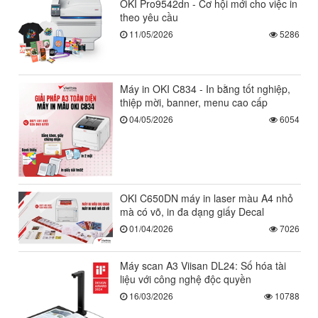
OKI Pro9542dn - Cơ hội mới cho việc in
theo yêu cầu
11/05/2026
5286
Máy in OKI C834 - In bằng tốt nghiệp,
thiệp mời, banner, menu cao cấp
04/05/2026
6054
OKI C650DN máy in laser màu A4 nhỏ
mà có võ, in đa dạng giấy Decal
01/04/2026
7026
Máy scan A3 Viisan DL24: Số hóa tài
liệu với công nghệ độc quyền
16/03/2026
10788