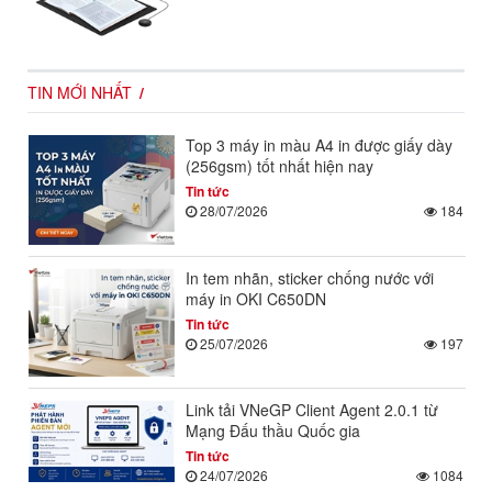
TIN MỚI NHẤT
Top 3 máy in màu A4 in được giấy dày
(256gsm) tốt nhất hiện nay
Tin tức
28/07/2026
184
In tem nhãn, sticker chống nước với
máy in OKI C650DN
Tin tức
25/07/2026
197
Link tải VNeGP Client Agent 2.0.1 từ
Mạng Đấu thầu Quốc gia
Tin tức
24/07/2026
1084