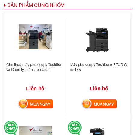
SẢN PHẨM CÙNG NHÓM
Cho thuê máy photocopy Toshiba
Máy photocopy Toshiba e-STUDIO
và Quản lý in ấn theo User
5518A
Liên hệ
Liên hệ
MUA NGAY
MUA NGAY