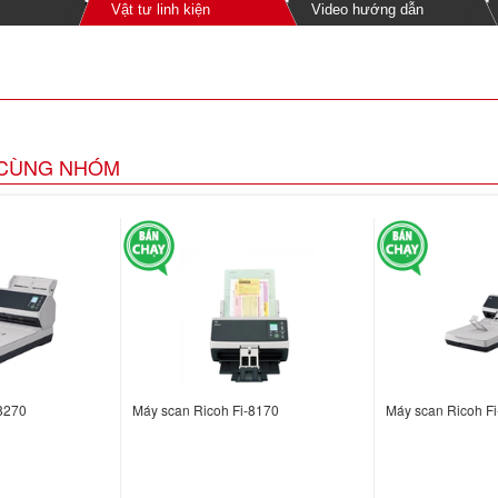
Vật tư linh kiện
Video hướng dẫn
CÙNG NHÓM
8270
Máy scan Ricoh Fi-8170
Máy scan Ricoh F