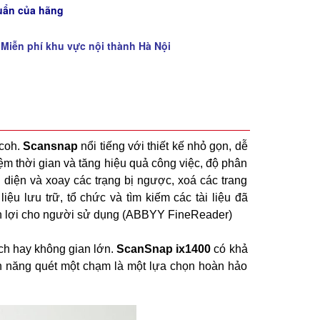
uẩn của hãng
 Miễn phí khu vực nội thành Hà Nội
icoh.
Scansnap
nổi tiếng với thiết kế nhỏ gọn, dễ
iệm thời gian và tăng hiệu quả công việc, độ phân
n diện và xoay các trạng bị ngược, xoá các trang
iệu lưu trữ, tổ chức và tìm kiếm các tài liệu đã
tiện lợi cho người sử dụng (ABBYY FineReader)
ch hay không gian lớn.
ScanSnap ix1400
có khả
ính năng quét một chạm là một lựa chọn hoàn hảo