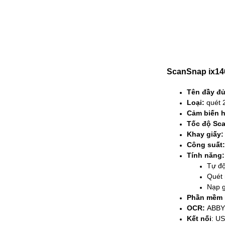
ScanSnap ix1
Tên đầy đ
Loại:
quét 
Cảm biến h
Tốc độ Sca
Khay giấy:
Công suất
Tính năng
Tự độ
Quét 
Nạp g
Phần mềm 
OCR:
ABBYY 
Kết nối
: US