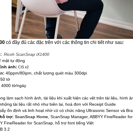
400
có đầy đủ các đặc trên với các thông tin chi tiết như sau:
ủ:
Ricoh ScanSnap iX1400
2 mặt tự động
ình ảnh:
CIS x2
n:
40ppm/80ipm, chất lượng quét màu 300dpi
50 tờ
:
4000 tờ/ngày
:
ng làm sạch hình ảnh, tài liệu khi xuất hiện các vệt trên tài liệu, hìn
những tài liệu rất nhỏ như biên lai, hoá đơn với Receipt Guide
iấy ổn định và linh hoạt nhờ có có chức năng Ultrasonic Sensor và Brak
hỗ trợ:
ScanSnap Home
, ScanSnap Manager, ABBYY FineReader f
FineReader for ScanSnap, hỗ trợ font tiếng Việt
B 3.2