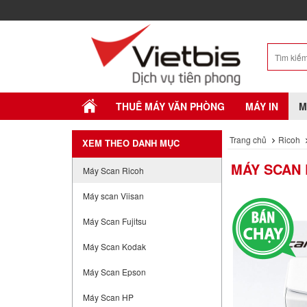
THUÊ MÁY VĂN PHÒNG
MÁY IN
M
Trang chủ
Ricoh
XEM THEO DANH MỤC
MÁY SCAN 
Máy Scan Ricoh
Máy scan Viisan
Máy Scan Fujitsu
Máy Scan Kodak
Máy Scan Epson
Máy Scan HP