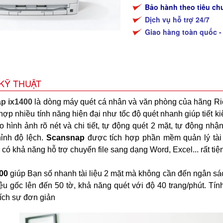
Bảo hành theo tiêu ch
Dịch vụ hỗ trợ 24/7
Giao hàng toàn quốc -
KỸ THUẬT
p ix1400
là dòng máy quét cá nhân và văn phòng của hãng R
hợp nhiều tính năng hiện đại như tốc độ quét nhanh giúp tiết k
o hình ảnh rõ nét và chi tiết, tự động quét 2 mặt, tự động nhậ
hỉnh độ lệch.
Scansnap
được tích hợp phần mềm quản lý tài l
p
có khả năng hỗ trợ chuyển file sang dạng Word, Excel... rất 
400
giúp Bạn số nhanh tài liệu 2 mặt mà không cần đến ngân sá
iệu gốc lên đến 50 tờ, khả năng quét với độ 40 trang/phút. T
ích sự đơn giản