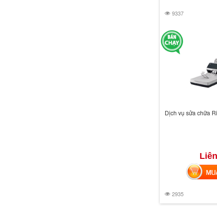
9337
Dịch vụ sửa chữa R
Liên
MUA 
2935