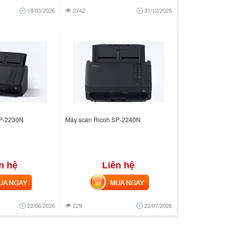
18/03/2026
2742
31/12/2025
SP-2230N
Máy scan Ricoh SP-2240N
n hệ
Liên hệ
 NGAY
MUA NGAY
22/06/2026
229
22/07/2026