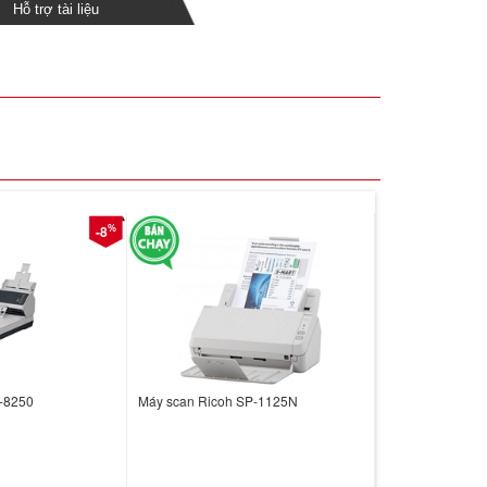
Hỗ trợ tài liệu
%
-8
i-8250
Máy scan Ricoh SP-1125N