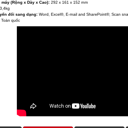
 máy (Rộng x Dày x Cao):
292 x 161 x 152 mm
3,4kg
yển đổi sang dạng:
Word, Excel®, E-mail and SharePoint®; Scan snap C
Toàn quốc