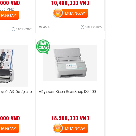
,000 VND
10,480,000 VND
,000 VND
MUA NGAY
 NGAY
4592
23/08/2025
10/03/2026
 quét A3 tốc độ cao
Máy scan Ricoh ScanSnap IX2500
,000 VND
18,500,000 VND
 NGAY
MUA NGAY