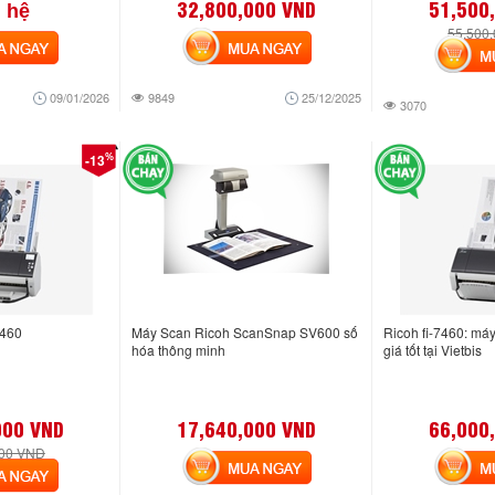
32,800,000 VND
51,500
 hệ
55,500
NGAY
MUA NGAY
MUA
09/01/2026
9849
25/12/2025
3070
%
-13
7460
Máy Scan Ricoh ScanSnap SV600 số
Ricoh fi-7460: máy
hóa thông minh
giá tốt tại Vietbis
000 VND
17,640,000 VND
66,000
000 VND
MUA NGAY
MUA
NGAY