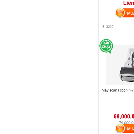
Liên
MUA 
3229
Máy scan Ricoh fi-
69,000,
79,000,
MUA 