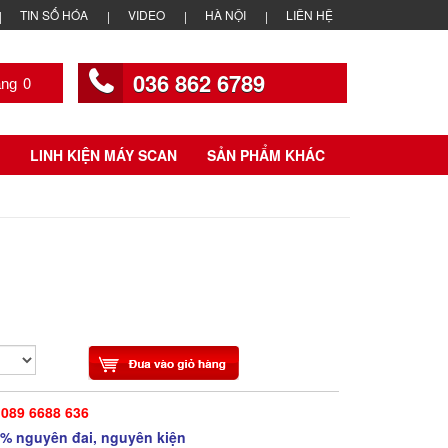
TIN SỐ HÓA
VIDEO
HÀ NỘI
LIÊN HỆ
036 862 6789
0
LINH KIỆN MÁY SCAN
SẢN PHẨM KHÁC
|
089 6688 636
% nguyên đai, nguyên kiện