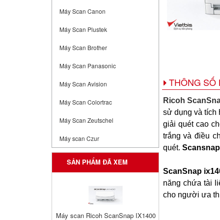
Máy Scan Canon
Máy Scan Plustek
Máy Scan Brother
Máy Scan Panasonic
THÔNG SỐ 
Máy Scan Avision
Ricoh ScanSna
Máy Scan Colortrac
sử dụng và tích 
Máy Scan Zeutschel
giải quét cao ch
trắng và điều c
Máy scan Czur
quét.
Scansna
SẢN PHẨM ĐÃ XEM
ScanSnap ix1
năng chứa tài l
cho người ưa th
Máy scan Ricoh ScanSnap IX1400