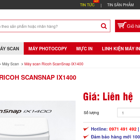
TIN TỨC
TIN SẢN PHẨM
ÁY SCAN
MÁY PHOTOCOPY
MỰC IN
LINH KIỆN MÁY IN
Máy Scan
Máy scan Ricoh ScanSnap IX1400
RICOH SCANSNAP IX1400
Giá: Liên hệ
Số lượng
Hotline:
0971 491 492
Đảm bảo hàng mới 100