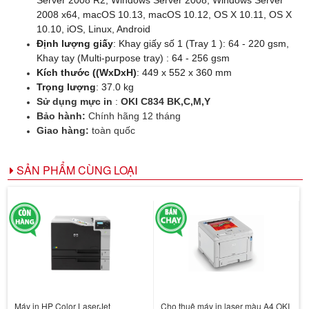
Server 2008 R2, Windows Server 2008, Windows Server
2008 x64, macOS 10.13, macOS 10.12, OS X 10.11, OS X
10.10, iOS, Linux, Android
Định lượng giấy
: Khay giấy số 1 (
Tray 1 ): 64 - 220 gsm,
Khay tay (Multi-purpose tray) : 64 - 256 gsm
Kích th
ướ
c ((WxDxH)
: 449 x 552 x 360 mm
Tr
ọ
ng l
ượ
ng
: 37.0 kg
Sử dụng mực in
:
OKI C834 BK,C,M,Y
Bảo hành:
Chính hãng 12 tháng
Giao hàng:
toàn quốc
SẢN PHẨM CÙNG LOẠI
Máy in HP Color LaserJet
Cho thuê máy in laser màu A4 OKI