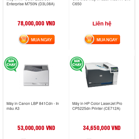
Enterprise M750N (D3L08A)
C650
78,000,000 VND
Liên hệ
MUA NGAY
MUA NGAY
Máy in Canon LBP 841Cdn - In
Máy in HP Color LaserJet Pro
màu A3
CP5225dn Printer (CE712A)
53,000,000 VND
34,650,000 VND