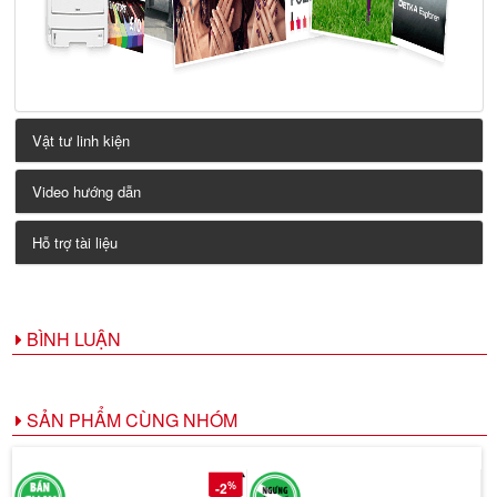
Vật tư linh kiện
Video hướng dẫn
Hỗ trợ tài liệu
BÌNH LUẬN
SẢN PHẨM CÙNG NHÓM
%
-2