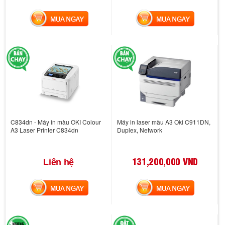
MUA NGAY
MUA NGAY
C834dn - Máy in màu OKI Colour
Máy in laser màu A3 Oki C911DN,
A3 Laser Printer C834dn
Duplex, Network
131,200,000 VND
Liên hệ
MUA NGAY
MUA NGAY