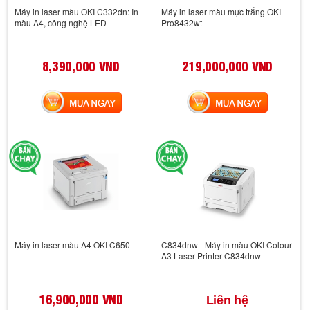
Máy in laser màu OKI C332dn: In
Máy in laser màu mực trắng OKI
màu A4, công nghệ LED
Pro8432wt
8,390,000 VND
219,000,000 VND
MUA NGAY
MUA NGAY
Máy in laser màu A4 OKI C650
C834dnw - Máy in màu OKI Colour
A3 Laser Printer C834dnw
16,900,000 VND
Liên hệ