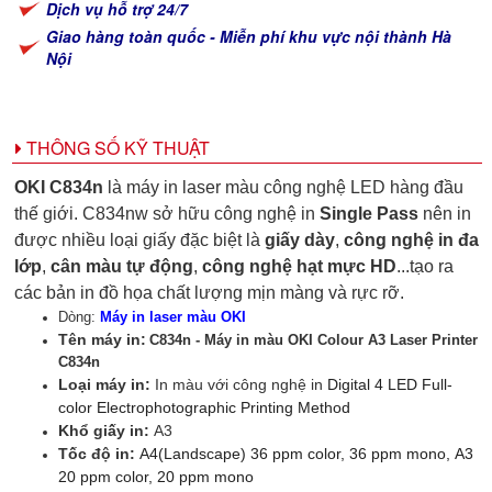
Dịch vụ hỗ trợ 24/7
Giao hàng toàn quốc - Miễn phí khu vực nội thành Hà
Nội
THÔNG SỐ KỸ THUẬT
OKI C834n
là máy in laser màu
công nghệ LED
hàng đầu
thế giới. C834nw sở hữu công nghệ in
Single Pass
nên in
được nhiều loại giấy đặc biệt là
giấy dày
,
công nghệ in đa
lớp
,
cân màu tự động
,
công nghệ hạt mực HD
...tạo ra
các bản in đồ họa chất lượng mịn màng và rực rỡ.
Dòng:
Máy in laser màu OKI
Tên máy in:
C834n - Máy in màu OKI Colour A3 Laser Printer
C834n
Loại máy in:
In màu với công nghệ in
Digital 4 LED Full-
color Electrophotographic Printing Method
Khổ giấy in:
A3
Tốc độ in:
A4(Landscape) 36 ppm color, 36 ppm mono, A3
20 ppm color, 20 ppm mono