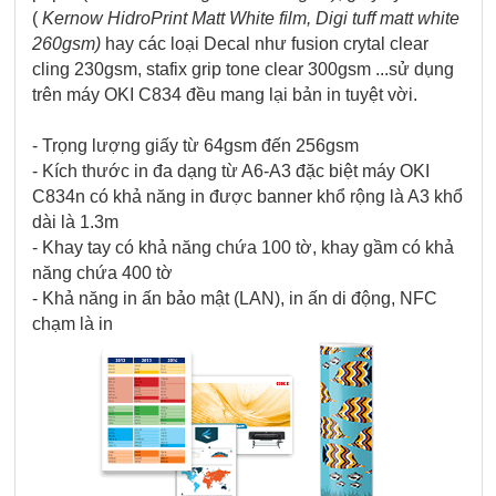
(
Kernow HidroPrint Matt White film, Digi tuff matt white
260gsm)
hay các loại Decal như fusion crytal clear
cling 230gsm, stafix grip tone clear 300gsm ...sử dụng
trên máy OKI C834 đều mang lại bản in tuyệt vời.
- Trọng lượng giấy từ 64gsm đến 256gsm
- Kích thước in đa dạng từ A6-A3 đặc biệt máy OKI
C834n có khả năng in được banner khổ rộng là A3 khổ
dài là 1.3m
- Khay tay có khả năng chứa 100 tờ, khay gầm có khả
năng chứa 400 tờ
- Khả năng in ấn bảo mật (LAN), in ấn di động, NFC
chạm là in