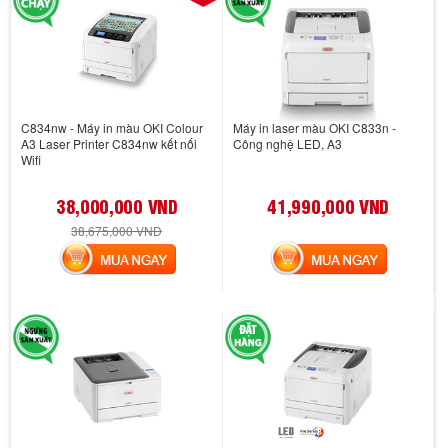
C834nw - Máy in màu OKI Colour
Máy in laser màu OKI C833n -
A3 Laser Printer C834nw kết nối
Công nghệ LED, A3
Wifi
38,000,000 VND
41,990,000 VND
38,675,000 VND
MUA NGAY
MUA NGAY