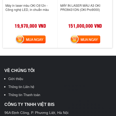
Máy in laser màu OKi C612n -
MÁY IN LASER MÀU A3 OKI
Công nghệ LED, in chuẩn màu
PRO9431DN (OKI Pro9000)
19,970,000 VND
151,000,000 VND
MUA NGAY
MUA NGAY
VỀ CHÚNG TÔI
Giới thiệu
Thông tin Liên hệ
Thông tin Thanh toán
CÔNG TY TNHH VIỆT BIS
96A Định Công, P. Phương Liệt, Hà Nội